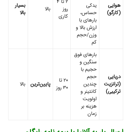
۲ تا ۴
هوایی
یدکی
بسیار
روز
بالا
(کارگو)
حساس،
بالا
کاری
بارهای با
ارزش بالا و
وزن/حجم
کم
بارهای فوق
سنگین و
حجیم با
دریایی
حجم
۲۰ تا
(ترانزیت
چندین
پایین‌ترین
بالا
۳۰ روز
ترکیبی)
کانتینر و
اولویت
هزینه بر
زمان