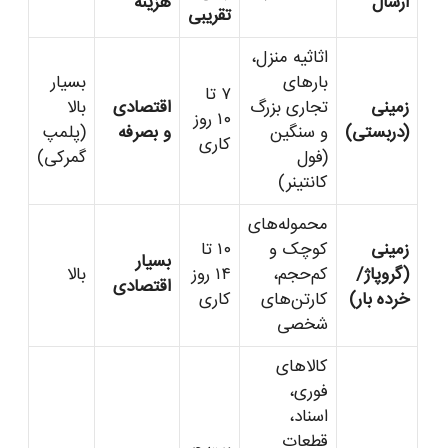
ارسال
هزینه
تقریبی
اثاثیه منزل،
بارهای
بسیار
۷ تا
زمینی
تجاری بزرگ
اقتصادی
بالا
۱۰ روز
(دربستی)
و سنگین
و بصرفه
(پلمپ
کاری
(فول
گمرکی)
کانتینر)
محموله‌های
زمینی
کوچک و
۱۰ تا
بسیار
(گروپاژ/
کم‌حجم،
۱۴ روز
بالا
اقتصادی
خرده بار)
کارتن‌های
کاری
شخصی
کالاهای
فوری،
اسناد،
قطعات