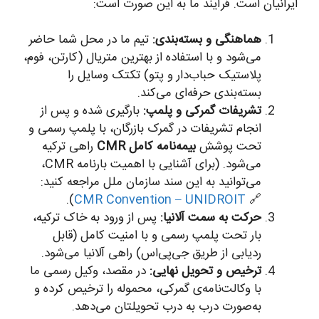
ایرانیان است. فرآیند ما به این صورت است:
هماهنگی و بسته‌بندی:
تیم ما در محل شما حاضر
می‌شود و با استفاده از بهترین متریال (کارتن، فوم،
پلاستیک حباب‌دار و پتو) تکتک وسایل را
بسته‌بندی حرفه‌ای می‌کند.
تشریفات گمرکی و پلمپ:
بارگیری شده و پس از
انجام تشریفات در گمرک بازرگان، با پلمپ رسمی و
تحت پوشش
بیمه‌نامه کامل CMR
راهی ترکیه
می‌شود. (برای آشنایی با اهمیت بارنامه CMR،
می‌توانید به این سند سازمان ملل مراجعه کنید:
).
CMR Convention – UNIDROIT
🔗
حرکت به سمت آلانیا:
پس از ورود به خاک ترکیه،
بار تحت پلمپ رسمی و با امنیت کامل (قابل
ردیابی از طریق جی‌پی‌اس) راهی آلانیا می‌شود.
ترخیص و تحویل نهایی:
در مقصد، وکیل رسمی ما
با وکالت‌نامه‌ی گمرکی، محموله را ترخیص کرده و
به‌صورت درب به درب تحویلتان می‌دهد.