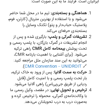
ایرانیان است. فرآیند ما به این صورت است:
هماهنگی و بسته‌بندی:
تیم ما در محل شما حاضر
می‌شود و با استفاده از بهترین متریال (کارتن، فوم،
پلاستیک حباب‌دار و پتو) تکتک وسایل را
بسته‌بندی حرفه‌ای می‌کند.
تشریفات گمرکی و پلمپ:
بارگیری شده و پس از
انجام تشریفات در گمرک بازرگان، با پلمپ رسمی و
تحت پوشش
بیمه‌نامه کامل CMR
راهی ترکیه
می‌شود. (برای آشنایی با اهمیت بارنامه CMR،
می‌توانید به این سند سازمان ملل مراجعه کنید:
).
CMR Convention – UNIDROIT
🔗
حرکت به سمت آلانیا:
پس از ورود به خاک ترکیه،
بار تحت پلمپ رسمی و با امنیت کامل (قابل
ردیابی از طریق جی‌پی‌اس) راهی آلانیا می‌شود.
ترخیص و تحویل نهایی:
در مقصد، وکیل رسمی ما
با وکالت‌نامه‌ی گمرکی، محموله را ترخیص کرده و
به‌صورت درب به درب تحویلتان می‌دهد.