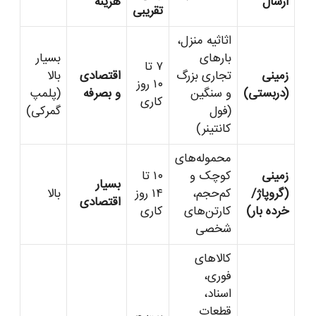
ارسال
هزینه
تقریبی
اثاثیه منزل،
بارهای
بسیار
۷ تا
زمینی
تجاری بزرگ
اقتصادی
بالا
۱۰ روز
(دربستی)
و سنگین
و بصرفه
(پلمپ
کاری
(فول
گمرکی)
کانتینر)
محموله‌های
زمینی
کوچک و
۱۰ تا
بسیار
(گروپاژ/
کم‌حجم،
۱۴ روز
بالا
اقتصادی
خرده بار)
کارتن‌های
کاری
شخصی
کالاهای
فوری،
اسناد،
قطعات