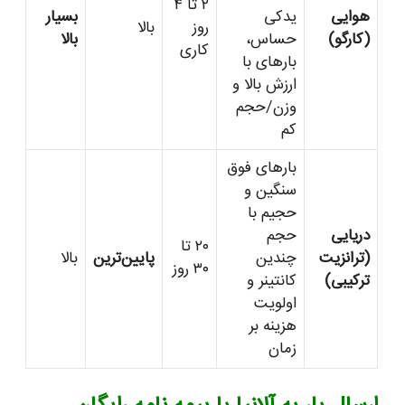
۲ تا ۴
هوایی
یدکی
بسیار
روز
بالا
(کارگو)
حساس،
بالا
کاری
بارهای با
ارزش بالا و
وزن/حجم
کم
بارهای فوق
سنگین و
حجیم با
دریایی
حجم
۲۰ تا
(ترانزیت
چندین
پایین‌ترین
بالا
۳۰ روز
ترکیبی)
کانتینر و
اولویت
هزینه بر
زمان