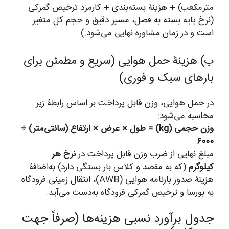
مترمکعب) + هزینۀ بسته‌بندی + کارمزد ترخیص گمرکی
(نرخ پایه بسته به فصل، مسیر دقیق و حجم کل متغیر
است و در زمان مشاوره نهایی می‌شود.)
ب) هزینۀ حمل هوایی (سریع و مطمئن برای
بارهای سبک و فوری)
در حمل هوایی، وزن قابل پرداخت بر اساس رابطۀ زیر
محاسبه می‌شود:
وزن حجمی (kg) = طول × عرض × ارتفاع (سانتی‌متر) ÷
۶۰۰۰
مبلغ نهایی از ضرب وزن قابل پرداخت در
نرخ هر
کیلوگرم
(که به مقصد و کلاس بار بستگی دارد) به‌اضافۀ
هزینۀ صدور بارنامه هوایی (AWB)، انتقال زمینی فرودگاه
به بورسا و ترخیص گمرکی فرودگاه به‌دست می‌آید.
جدول برآورد نسبی هزینه‌ها (صرفاً جهت