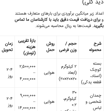
دید کلی)
اعداد زیر میانگین برآوردی برای بارهای متعارف هستند
و
برای دریافت قیمت دقیق باید با کارشناسان ما تماس
بگیرید.
قیمت‌ها به ریال محاسبه می‌شوند.
بازۀ تقریبی
شرح
حجم /
روش
زمان
هزینه
محموله
وزن فرضی
حمل
تحویل
(تومان)
بسته
۲ کیلوگرم
۲,۵۰۰,۰۰۰
کوچک
۲-۴
(ابعاد
هوایی
–
(اسناد،
روز
۴,۰۰۰,۰۰۰
۲۰×۲۰×۲۰)
قطعه یدکی)
۳۰
چمدان
۹,۰۰۰,۰۰۰
کیلوگرم،
۲-۴
شخصی و
هوایی
–
۰.۲
روز
لباس
۱۴,۰۰۰,۰۰۰