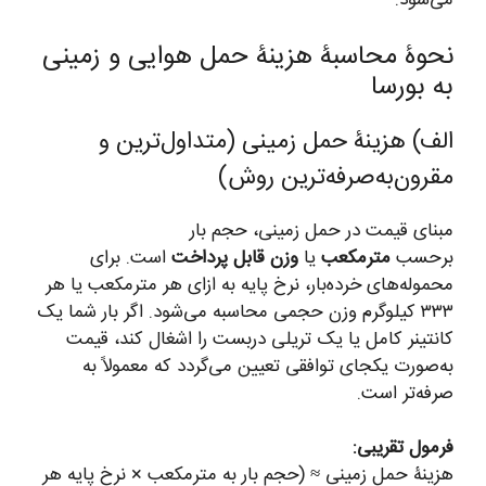
می‌شود.
نحوۀ محاسبۀ هزینۀ حمل هوایی و زمینی
به بورسا
الف) هزینۀ حمل زمینی (متداول‌ترین و
مقرون‌به‌صرفه‌ترین روش)
مبنای قیمت در حمل زمینی، حجم بار
برحسب
مترمکعب
یا
وزن قابل پرداخت
است. برای
محموله‌های خرده‌بار، نرخ پایه به ازای هر مترمکعب یا هر
۳۳۳ کیلوگرم وزن حجمی محاسبه می‌شود. اگر بار شما یک
کانتینر کامل یا یک تریلی دربست را اشغال کند، قیمت
به‌صورت یکجای توافقی تعیین می‌گردد که معمولاً به
صرفه‌تر است.
فرمول تقریبی:
هزینۀ حمل زمینی ≈ (حجم بار به مترمکعب × نرخ پایه هر