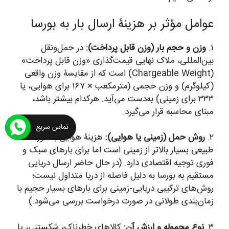
عوامل مؤثر بر هزینۀ ارسال بار به بورسا
۱.
وزن و حجم بار (وزن قابل پرداخت):
در حمل‌ونقل
بین‌المللی، ملاک نهایی قیمت‌گذاری «وزن قابل پرداخت»
(Chargeable Weight) است که از مقایسۀ وزن واقعی
(کیلوگرم) و وزن حجمی (مترمکعب × ۱۶۷ برای هوایی، یا
۳۳۳ برای زمینی) به‌دست می‌آید. هرکدام بیشتر باشد،
مبنای محاسبه قرار می‌گیرد.
تماس سریع
۲.
روش حمل (زمینی یا هوایی):
هزینۀ هوایی به‌طور
طبیعی بسیار بالاتر از زمینی است اما برای بارهای سبک و
فوری توجیه اقتصادی دارد. (در حال حاضر ارسال دریایی
مستقیم به بورسا به دلیل فاصله از دریا متداول نیست؛
روش‌های ترکیبی دریایی-زمینی برای بارهای بسیار حجیم با
زمان‌بندی طولانی در صورت درخواست بررسی می‌شود.)
۳.
نوع محموله و ارزش آن:
کالاهای خطرناک، شکستنی، یا