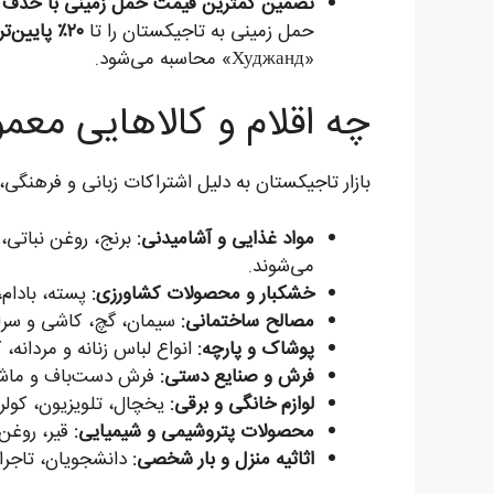
تضمین کمترین قیمت حمل زمینی با حذف و
حمل زمینی به تاجیکستان را تا
۲۰٪ پایین‌تر از میانگین بازار
«Худжанд» محاسبه می‌شود.
چه اقلام و کالاهایی معمو
بازار تاجیکستان به دلیل اشتراکات زبانی و فرهنگی، 
مواد غذایی و آشامیدنی:
برنج، روغن نباتی، 
می‌شوند.
خشکبار و محصولات کشاورزی:
پسته، بادام،
مصالح ساختمانی:
سیمان، گچ، کاشی و سرامی
پوشاک و پارچه:
انواع لباس زنانه و مردانه، 
فرش و صنایع دستی:
فرش دست‌باف و ماشینی،
لوازم خانگی و برقی:
یخچال، تلویزیون، کولر 
محصولات پتروشیمی و شیمیایی:
قیر، روغن 
اثاثیه منزل و بار شخصی:
دانشجویان، تاجران 