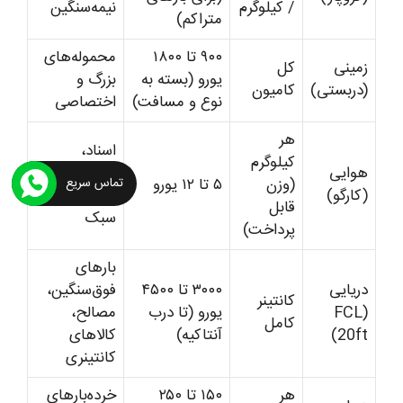
/ کیلوگرم
نیمه‌سنگین
متراکم)
۹۰۰ تا ۱۸۰۰
محموله‌های
زمینی
کل
یورو (بسته به
بزرگ و
(دربستی)
کامیون
نوع و مسافت)
اختصاصی
هر
اسناد،
کیلوگرم
هوایی
نمونه‌های
(وزن
۵ تا ۱۲ یورو
تماس سریع
(کارگو)
فوری، کالای
قابل
سبک
پرداخت)
بارهای
دریایی
۳۰۰۰ تا ۴۵۰۰
فوق‌سنگین،
کانتینر
(FCL
یورو (تا درب
مصالح،
کامل
20ft)
آنتاکیه)
کالاهای
کانتینری
هر
۱۵۰ تا ۲۵۰
خرده‌بارهای