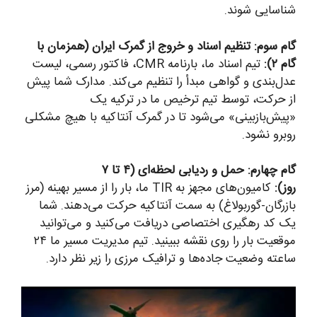
شناسایی شوند.
گام سوم: تنظیم اسناد و خروج از گمرک ایران (همزمان با
گام ۲):
تیم اسناد ما، بارنامه CMR، فاکتور رسمی، لیست
عدل‌بندی و گواهی مبدأ را تنظیم می‌کند. مدارک شما پیش
از حرکت، توسط تیم ترخیص ما در ترکیه یک
«پیش‌بازبینی» می‌شود تا در گمرک آنتاکیه با هیچ مشکلی
روبرو نشود.
گام چهارم: حمل و ردیابی لحظه‌ای (۴ تا ۷
روز):
کامیون‌های مجهز به TIR ما، بار را از مسیر بهینه (مرز
بازرگان-گوربولاغ) به سمت آنتاکیه حرکت می‌دهند. شما
یک کد رهگیری اختصاصی دریافت می‌کنید و می‌توانید
موقعیت بار را روی نقشه ببینید. تیم مدیریت مسیر ما ۲۴
ساعته وضعیت جاده‌ها و ترافیک مرزی را زیر نظر دارد.