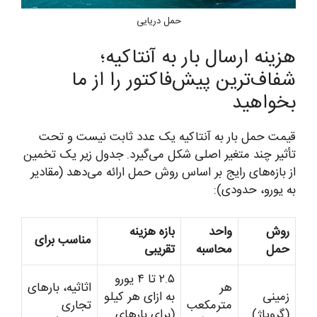
حمل دریایی
هزینه ارسال بار به آنتاکیه؛
شفاف‌ترین پیش‌فاکتور را از ما
بخواهید
قیمت حمل بار به آنتاکیه یک عدد ثابت نیست و تحت
تأثیر چند متغیر اصلی شکل می‌گیرد. جدول زیر یک تخمین
از بازه‌های رایج بر اساس روش حمل ارائه می‌دهد (مقادیر
به یورو، حدودی):
روش
واحد
بازه هزینه
مناسب برای
حمل
محاسبه
تقریبی
۲.۵ تا ۴ یورو
هر
اثاثیه، بارهای
زمینی
به ازای هر کیلو
مترمکعب
تجاری
(گروپاژ)
(برای بارهای