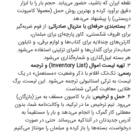
نقطه ایران که باشید، حضور می‌یابد. حجم بار را با ابزار
دقیق برآورد کرده و بهترین روش حمل (معمولاً کامیونت
دربستی) را پیشنهاد می‌دهد.
۲.
بسته‌بندی حرفه‌ای با متریال صادراتی:
از فوم ضربه‌گیر
برای ظروف شکستنی، کاور پارچه‌ای برای مبلمان،
کارتن‌های چندلایه برای کتاب‌ها و لوازم برقی، و نایلون
حباب‌دار برای گلدان‌ها و اشیای تزئینی استفاده می‌شود.
هر بسته لیبل‌گذاری و شماره‌گذاری می‌شود.
۳.
تهیه لیست اموال (Inventory List) و ترجمه
رسمی:
تک‌تک اقلام با ذکر وضعیت «مستعمل» در یک
لیست به ترکی استانبولی ترجمه می‌شود. این لیست، برگ
طلایی معافیت گمرکی شماست.
۴.
حمل و ترخیص:
بار با کامیون مسقف به مرز (بازرگان)
می‌رود. تیم ترخیص ما در ترکیه، با وکالت‌نامه شما، بدون
معطلی کار گمرک را انجام می‌دهد و بار را مستقیماً به
آدرس جدیدتان در آنتاکیه می‌رساند. حتی در صورت
درخواست، بسته‌ها را باز کرده و مبلمان را مونتاژ می‌کنیم.