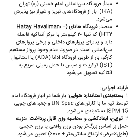
مبدأ: فرودگاه بین‌المللی امام خمینی (ره) تهران
(IKA). بار از فرودگاه‌های تبریز و شیراز نیز پذیرش
می‌شود.
مقصد:
فرودگاه هاتای (Hatay Havalimanı –
HTY)
که تنها ۲۰ کیلومتر با مرکز آنتاکیه فاصله
دارد و پذیرای پروازهای داخلی و برخی پروازهای
بین‌المللی است. در صورت عدم وجود پرواز مستقیم
کارگو، بار از طریق فرودگاه آدانا (ADA) یا استانبول
(IST) ترانزیت و سپس با حمل زمینی سریع به
آنتاکیه تحویل می‌شود.
فرایند اجرایی:
۱.
بسته‌بندی استاندارد هوایی:
بار شما در انبار فرودگاه امام
توسط تیم ما با کارتن‌های UN Spec و جعبه‌های چوبی
ISPM 15 بسته‌بندی می‌شود.
۲.
توزین، ابعادکشی و محاسبه وزن قابل پرداخت:
هزینه
حمل بر اساس بزرگ‌تر بودن وزن واقعی یا وزن حجمی
(طول×عرض×ارتفاع سانتی‌متر ÷ ۶۰۰۰) تعیین می‌شود.