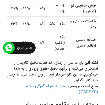
فرش ماشینی نو
۰% –
۱۸% – ۲۸%
۱۸%
(تجاری)
۱۰%
قطعات صنعتی و
۱۸% – ۲۳%
۱۸%
۰% – ۵%
یدکی
۰%
صنایع دستی
(اغلب
۱۸%
۱۸%
(خاتم، مس)
تماس سریع
معاف)
نکته آنی بار:
ما قبل از ارسال، کد تعرفه دقیق کالایتان را
استخراج می‌کنیم و برآورد دقیق حقوق ورودی را به شما
می‌گوییم. با این کار، خریدار شما در وان دقیقاً می‌داند چقدر
باید کنار بگذارد.
منبع استعلام رسمی:
سامانه تعرفه گمرکی ترکیه
(TAREKS)
بسته بندی مقاوم مناسب برای