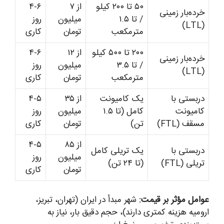
۵۰ تا ۲۰۰ کیلو
از ۷
۴-۶
خرده‌بار زمینی
/ تا ۱.۵
میلیون
روز
(LTL)
مترمکعب
تومان
کاری
۲۰۰ تا ۵۰۰ کیلو
از ۱۲
۴-۶
خرده‌بار زمینی
/ تا ۳.۵
میلیون
روز
(LTL)
مترمکعب
تومان
کاری
دربستی با
یک کامیونت
از ۳۵
۴-۵
کامیونت
کامل (تا ۱.۵
میلیون
روز
مسقف (FTL)
تن)
تومان
کاری
از ۸۵
۴-۵
دربستی با
یک تریلی کامل
میلیون
روز
تریلی (FTL)
(تا ۲۴ تن)
تومان
کاری
عوامل مؤثر بر قیمت:
شهر مبدأ در ایران (تهران، تبریز،
ارومیه هزینه کمتری دارند)، حجم دقیق بار، نیاز به