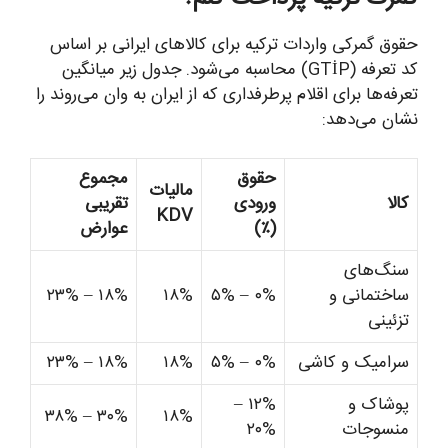
حقوق گمرکی واردات ترکیه برای کالاهای ایرانی بر اساس
کد تعرفه (GTİP) محاسبه می‌شود. جدول زیر میانگین
تعرفه‌ها برای اقلام پرطرفداری که از ایران به وان می‌روند را
نشان می‌دهد:
حقوق
مجموع
مالیات
کالا
ورودی
تقریبی
KDV
(٪)
عوارض
سنگ‌های
ساختمانی و
۰% – ۵%
۱۸%
۱۸% – ۲۳%
تزئینی
سرامیک و کاشی
۰% – ۵%
۱۸%
۱۸% – ۲۳%
پوشاک و
۱۲% –
۳۰% – ۳۸%
۱۸%
منسوجات
۲۰%