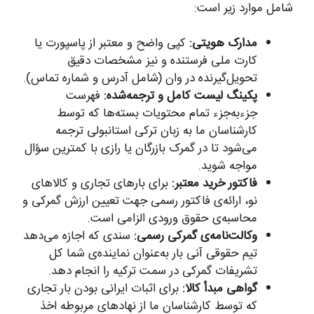
شامل موارد زیر است:
مدارک هویتی:
کپی واضح و معتبر از پاسپورت یا
کارت ملی فرستنده و نیز مشخصات دقیق
تحویل‌گیرنده در وان (شامل آدرس و شماره تماس).
پکینگ لیست کامل و ترجمه‌شده:
فهرست
جزء‌به‌جزء تمام محتویات بسته‌ها که توسط
کارشناسان ما به زبان ترکی استانبولی ترجمه
می‌شود تا در گمرک بازرگان یا رازی با کمترین سؤال
مواجه شوید.
فاکتور خرید معتبر:
برای بارهای تجاری و کالاهای
نو، ارائه‌ی فاکتور رسمی جهت تعیین ارزش گمرکی و
محاسبه‌ی حقوق ورودی الزامی است.
وکالت‌نامه‌ی گمرکی رسمی:
سندی که اجازه می‌دهد
تیم حقوقی آنی بار به‌عنوان نماینده‌ی شما کل
تشریفات گمرکی در سمت ترکیه را انجام دهد.
گواهی مبدأ کالا:
برای اثبات ایرانی بودن بار تجاری
که توسط کارشناسان ما از نهادهای مربوطه اخذ