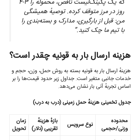
که یک پکینگ‌لیست ناقص، محموله را ۳-۴
روز در مرز متوقف کرده. توصیهٔ همیشگی
من: قبل از بارگیری، مدارک و بسته‌بندی را
با تیم ما چک کنید.”
هزینه ارسال بار به قونیه چقدر است؟
هزینهٔ ارسال بار به قونیه بسته به روش حمل، وزن، حجم و
خدمات جانبی متغیر است. جداول زیر حدود قیمت‌ها را بر
اساس تجربهٔ آنی بار نشان می‌دهد.
جدول تخمینی هزینهٔ حمل زمینی (درب به درب)
محدوده
بازهٔ هزینهٔ
زمان
نوع سرویس
وزنی/حجمی
تقریبی (دلار)
تحویل