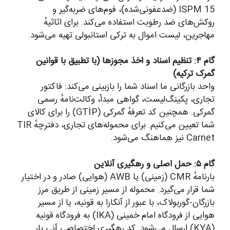
ISPM 15 (ضدعفونی‌شده)، فوم‌های ضربه‌گیر و
روکش‌های ضد رطوبت استفاده می‌کند. برای اثاثیهٔ
مهاجرین، لیست اموال به ترکی استانبولی تهیه می‌شود.
گام ۴: تنظیم اسناد و اخذ مجوزها (با تطبیق با قوانین
گمرک ترکیه)
واحد بازرگانی ما اسناد شما را بازبینی می‌کند: فاکتور
تجاری، پکینگ‌لیست، گواهی مبدأ، وکالت‌نامهٔ رسمی
گمرکی. همچنین کد تعرفهٔ گمرکی (GTİP) را برای کالای
شما تعیین می‌کنیم. برای محموله‌های تجاری، دفترچهٔ TIR
Carnet نیز هماهنگ می‌شود.
گام ۵: حمل اصلی و رهگیری آنلاین
بارنامهٔ CMR (زمینی) یا AWB (هوایی) صادر و در اختیار
شما قرار می‌گیرد. محموله از مسیر زمینی از طریق مرز
بازرگان-گوربولاک، با عبور از آنکارا به قونیه، یا از مسیر
هوایی از فرودگاه امام خمینی (IKA) به فرودگاه قونیه
(KYA) ارسال می‌شود. کد رهگیری اختصاصی آنی بار