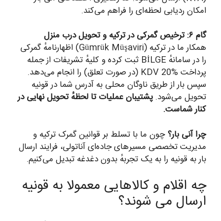
امکان ردیابی لحظه‌ای را فراهم می‌کند.
گام ۶: ترخیص گمرکی در ترکیه و تحویل درب منزل
همکار ما در ترکیه (Gümrük Müşaviri) اظهارنامهٔ گمرکی
را در سامانهٔ BİLGE ثبت کرده و کلیهٔ تشریفات از جمله
پرداخت KDV 20% (در صورت تعلق) را انجام می‌دهد.
سپس بار از طریق ناوگان محلی به آدرس شما در قونیه
تحویل می‌شود.
پشتیبان عملیات تا لحظهٔ تحویل نهایی در
کنار شماست.
چرا آنی بار؟
چون ما با تسلط بر قوانین گمرک ترکیه و
مدیریت تخصصی مسیرهای جاده‌ای آناتولی، فرایند ارسال
بار به قونیه را به یک تجربهٔ بدون دغدغه تبدیل می‌کنیم.
چه اقلام و کالاهایی معمولا به قونیه
ارسال می شوند؟