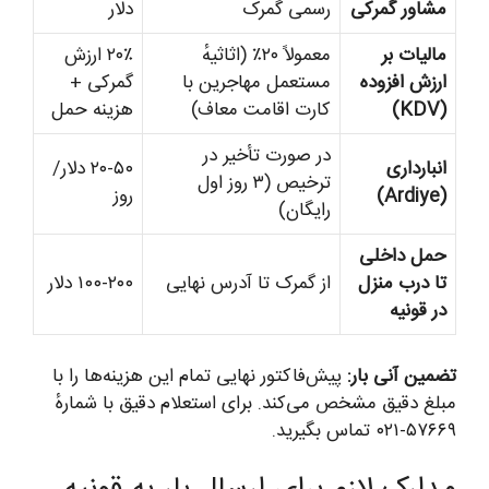
مشاور گمرکی
رسمی گمرک
دلار
مالیات بر
معمولاً ۲۰٪ (اثاثیهٔ
۲۰٪ ارزش
ارزش افزوده
مستعمل مهاجرین با
گمرکی +
(KDV)
کارت اقامت معاف)
هزینه حمل
در صورت تأخیر در
انبارداری
۲۰-۵۰ دلار/
ترخیص (۳ روز اول
(Ardiye)
روز
رایگان)
حمل داخلی
تا درب منزل
از گمرک تا آدرس نهایی
۱۰۰-۲۰۰ دلار
در قونیه
تضمین آنی بار:
پیش‌فاکتور نهایی تمام این هزینه‌ها را با
مبلغ دقیق مشخص می‌کند. برای استعلام دقیق با شمارهٔ
۵۷۶۶۹-۰۲۱ تماس بگیرید.