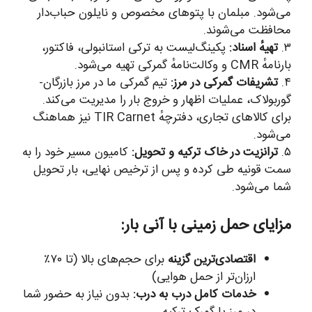
می‌شود. مبلمان با پتوهای مخصوص و نایلون حباب‌دار
محافظت می‌شوند.
۳.
تهیهٔ اسناد:
پکینگ‌لیست به ترکی استانبولی، فاکتور،
بارنامهٔ CMR و وکالت‌نامهٔ گمرکی تهیه می‌شود.
۴.
تشریفات گمرکی در مرز:
تیم گمرکی ما در مرز بازرگان-
گوربولاک، عملیات اظهار و خروج بار را مدیریت می‌کند.
برای کالاهای تجاری، دفترچهٔ TIR Carnet نیز هماهنگ
می‌شود.
۵.
ترانزیت در خاک ترکیه و تحویل:
کامیون مسیر خود را به
سمت قونیه طی کرده و پس از ترخیص نهایی، بار تحویل
شما می‌شود.
مزایای حمل زمینی با آنی بار:
اقتصادی‌ترین گزینه
برای حجم‌های بالا (تا ۷۰٪
ارزان‌تر از حمل هوایی)
خدمات کامل درب به درب:
بدون نیاز به حضور شما
در مرز یا گمرک ترکیه