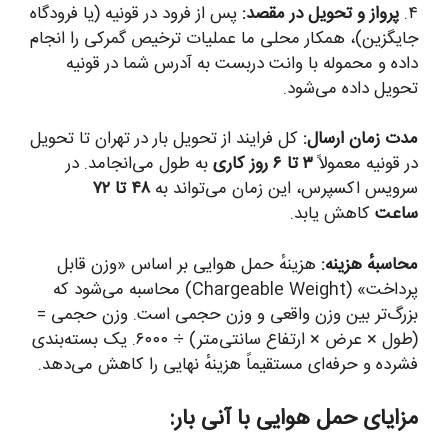
۴.
پرواز و تحویل در مقصد:
پس از فرود در قونیه (یا فرودگاه
جایگزین)، همکار محلی ما عملیات ترخیص گمرکی را انجام
داده و محموله با وانت دربست به آدرس شما در قونیه
تحویل داده می‌شود.
مدت زمان ارسال:
کل فرایند از تحویل بار در تهران تا تحویل
در قونیه معمولاً
۳ تا ۶ روز کاری
به طول می‌انجامد. در
سرویس اکسپرس، این زمان می‌تواند به
۴۸ تا ۷۲
ساعت
کاهش یابد.
محاسبهٔ هزینه:
هزینهٔ حمل هوایی بر اساس «وزن قابل
پرداخت» (Chargeable Weight) محاسبه می‌شود که
بزرگ‌تر بین وزن واقعی و وزن حجمی است. وزن حجمی =
(طول × عرض × ارتفاع سانتی‌متر) ÷ ۶۰۰۰. یک بسته‌بندی
فشرده و حرفه‌ای مستقیماً هزینهٔ نهایی را کاهش می‌دهد.
مزایای حمل هوایی با آنی بار: