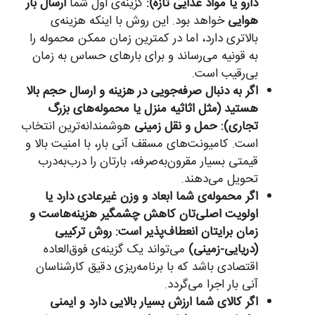
دارو یا مواد غذایی تازه):
گزینه‌ی اول شما
ارسال بار
هوایی
خواهد بود. این روش با اینکه هزینه‌ی
بالاتری دارد، اما در کمترین زمان ممکن محموله را
به قونیه می‌رساند و برای بارهای حساس به زمان
بی‌رقیب است.
اگر به دنبال صرفه‌جویی در هزینه و ارسال حجم بالا
هستید (مثل اثاثیه منزل یا محموله‌های بزرگ
تجاری):
حمل و نقل زمینی
هوشمندانه‌ترین انتخاب
است. کامیونت‌های مسقف آنی بار، با امنیت بالا و
قیمتی بسیار مقرون‌به‌صرفه، بارتان را درب‌به‌درب
تحویل می‌دهند.
اگر محموله‌ی شما ابعاد و وزن غیرعادی دارد یا
اولویت اصلی‌تان کاهش چشمگیر هزینه‌هاست و
زمان برایتان انعطاف‌پذیر است:
روش ترکیبی
(دریایی-زمینی)
می‌تواند یک گزینه‌ی فوق‌العاده
اقتصادی باشد که با برنامه‌ریزی دقیق کارشناسان
آنی بار اجرا می‌گردد.
اگر کالای شما ارزش بسیار بالایی دارد و ایمنی