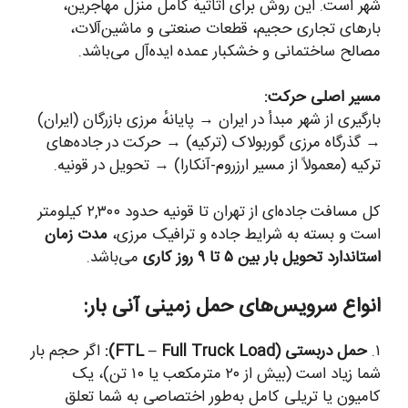
شهر است. این روش برای اثاثیهٔ کامل منزل مهاجرین،
بارهای تجاری حجیم، قطعات صنعتی و ماشین‌آلات،
مصالح ساختمانی و خشکبار عمده ایده‌آل می‌باشد.
مسیر اصلی حرکت:
بارگیری از شهر مبدأ در ایران → پایانهٔ مرزی بازرگان (ایران)
→ گذرگاه مرزی گوربولاک (ترکیه) → حرکت در جاده‌های
ترکیه (معمولاً از مسیر ارزروم-آنکارا) → تحویل در قونیه.
کل مسافت جاده‌ای از تهران تا قونیه حدود ۲,۳۰۰ کیلومتر
است و بسته به شرایط جاده و ترافیک مرزی،
مدت زمان
استاندارد تحویل بار بین ۵ تا ۹ روز کاری
می‌باشد.
انواع سرویس‌های حمل زمینی آنی بار:
۱.
حمل دربستی (FTL – Full Truck Load):
اگر حجم بار
شما زیاد است (بیش از ۲۰ مترمکعب یا ۱۰ تن)، یک
کامیون یا تریلی کامل به‌طور اختصاصی به شما تعلق