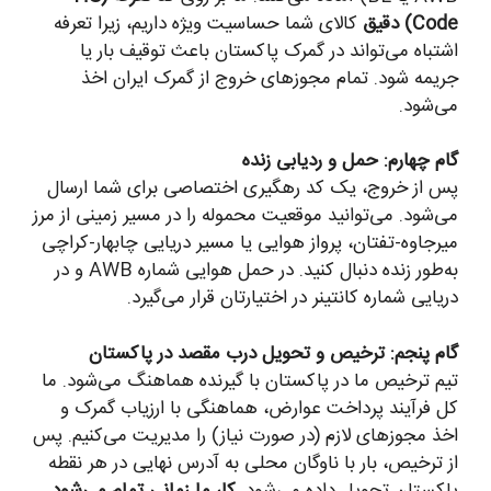
Code) دقیق
کالای شما حساسیت ویژه داریم، زیرا تعرفه
اشتباه می‌تواند در گمرک پاکستان باعث توقیف بار یا
جریمه شود. تمام مجوزهای خروج از گمرک ایران اخذ
می‌شود.
گام چهارم: حمل و ردیابی زنده
پس از خروج، یک کد رهگیری اختصاصی برای شما ارسال
می‌شود. می‌توانید موقعیت محموله را در مسیر زمینی از مرز
میرجاوه-تفتان، پرواز هوایی یا مسیر دریایی چابهار-کراچی
به‌طور زنده دنبال کنید. در حمل هوایی شماره AWB و در
دریایی شماره کانتینر در اختیارتان قرار می‌گیرد.
گام پنجم: ترخیص و تحویل درب مقصد در پاکستان
تیم ترخیص ما در پاکستان با گیرنده هماهنگ می‌شود. ما
کل فرآیند پرداخت عوارض، هماهنگی با ارزیاب گمرک و
اخذ مجوزهای لازم (در صورت نیاز) را مدیریت می‌کنیم. پس
از ترخیص، بار با ناوگان محلی به آدرس نهایی در هر نقطه
پاکستان تحویل داده می‌شود.
کار ما زمانی تمام می‌شود