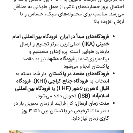
احتمال بروز خسارت‌های ناشی از حمل طولانی به حداقل
می‌رسد. مناسب برای محموله‌های سبک، حساس و با
ارزش افزوده بالا.
فرودگاه‌های مبدأ در ایران:
فرودگاه بین‌المللی امام
خمینی (IKA)
اصلی‌ترین مرکز تجمیع و ارسال
بارهای هوایی است. پروازهای مستقیم و
برنامه‌ریزی‌شده از
فرودگاه مشهد
نیز به مقصد
پاکستان انجام می‌شود.
فرودگاه‌های مقصد در پاکستان:
بار شما بسته به
انتخاب به
فرودگاه جناح کراچی (KHI)
،
فرودگاه
اقبال لاهوری لاهور (LHE)
یا
فرودگاه بین‌المللی
اسلام‌آباد (ISB)
تحویل داده می‌شود.
مدت زمان ارسال:
کل فرآیند از زمان تحویل بار در
دفتر ما تا ترخیص در پاکستان بین
۱ تا ۳ روز
کاری
زمان نیاز دارد.