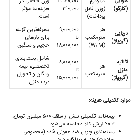
هوایی
کیلوگرم
۱۳۰,۰۰۰ تا
وزن حجمی در
(کارگو)
(وزن قابل
۲۹۰,۰۰۰
هزینه‌ها مؤثر
پرداخت)
است.
هر
۹,۰۰۰,۰۰۰
بصرفه‌ترین گزینه
دریایی
مترمکعب
تا
برای بارهای
(گروپاژ)
(W/M)
۱۸,۰۰۰,۰۰۰
حجیم و سنگین.
شامل بسته‌بندی
اثاثیه
۸,۰۰۰,۰۰۰
هر
تخصصی، بیمه
منزل
تا
مترمکعب
رایگان و تحویل
(گروپاژ)
۱۵,۰۰۰,۰۰۰
درب منزل.
موارد تکمیلی هزینه:
بیمه‌نامه تکمیلی بیش از سقف ۵۰۰ میلیون تومان،
۰.۳٪ ارزش کالا محاسبه می‌شود.
بسته‌بندی چوبی ضد عفونی شده (مخصوص
صادرات) هزینه جداگانه دارد.