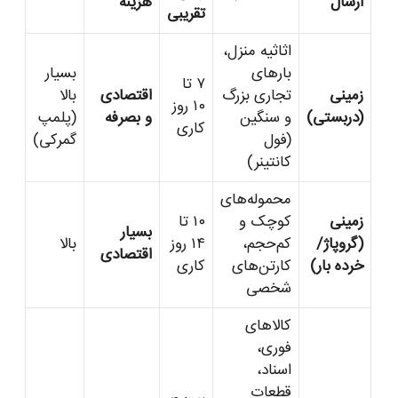
ارسال
هزینه
تقریبی
اثاثیه منزل،
بارهای
بسیار
۷ تا
زمینی
تجاری بزرگ
اقتصادی
بالا
۱۰ روز
(دربستی)
و سنگین
و بصرفه
(پلمپ
کاری
(فول
گمرکی)
کانتینر)
محموله‌های
زمینی
کوچک و
۱۰ تا
بسیار
(گروپاژ/
کم‌حجم،
۱۴ روز
بالا
اقتصادی
خرده بار)
کارتن‌های
کاری
شخصی
کالاهای
فوری،
اسناد،
قطعات