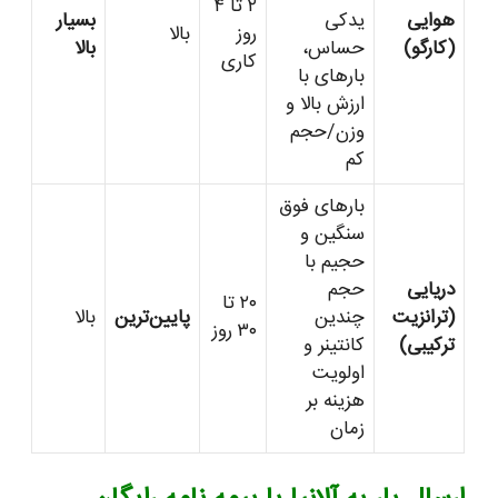
۲ تا ۴
هوایی
یدکی
بسیار
روز
بالا
(کارگو)
حساس،
بالا
کاری
بارهای با
ارزش بالا و
وزن/حجم
کم
بارهای فوق
سنگین و
حجیم با
دریایی
حجم
۲۰ تا
(ترانزیت
چندین
پایین‌ترین
بالا
۳۰ روز
ترکیبی)
کانتینر و
اولویت
هزینه بر
زمان