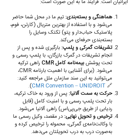
ایرانیان است. فرآیند ما به این صورت است:
هماهنگی و بسته‌بندی:
تیم ما در محل شما حاضر
می‌شود و با استفاده از بهترین متریال (کارتن، فوم،
پلاستیک حباب‌دار و پتو) تکتک وسایل را
بسته‌بندی حرفه‌ای می‌کند.
تشریفات گمرکی و پلمپ:
بارگیری شده و پس از
انجام تشریفات در گمرک بازرگان، با پلمپ رسمی و
تحت پوشش
بیمه‌نامه کامل CMR
راهی ترکیه
می‌شود. (برای آشنایی با اهمیت بارنامه CMR،
می‌توانید به این سند سازمان ملل مراجعه کنید:
).
CMR Convention – UNIDROIT
🔗
حرکت به سمت آلانیا:
پس از ورود به خاک ترکیه،
بار تحت پلمپ رسمی و با امنیت کامل (قابل
ردیابی از طریق جی‌پی‌اس) راهی آلانیا می‌شود.
ترخیص و تحویل نهایی:
در مقصد، وکیل رسمی ما
با وکالت‌نامه‌ی گمرکی، محموله را ترخیص کرده و
به‌صورت درب به درب تحویلتان می‌دهد.