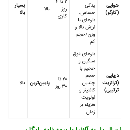
۲ تا ۴
هوایی
یدکی
بسیار
روز
بالا
(کارگو)
حساس،
بالا
کاری
بارهای با
ارزش بالا و
وزن/حجم
کم
بارهای فوق
سنگین و
حجیم با
دریایی
حجم
۲۰ تا
(ترانزیت
چندین
پایین‌ترین
بالا
۳۰ روز
ترکیبی)
کانتینر و
اولویت
هزینه بر
زمان