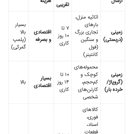
ارسال
هزینه
تقریبی
اثاثیه منزل،
بارهای
بسیار
۷ تا
زمینی
تجاری بزرگ
اقتصادی
بالا
۱۰ روز
(دربستی)
و سنگین
و بصرفه
(پلمپ
کاری
(فول
گمرکی)
کانتینر)
محموله‌های
زمینی
کوچک و
۱۰ تا
بسیار
(گروپاژ/
کم‌حجم،
۱۴ روز
بالا
اقتصادی
خرده بار)
کارتن‌های
کاری
شخصی
کالاهای
فوری،
اسناد،
قطعات