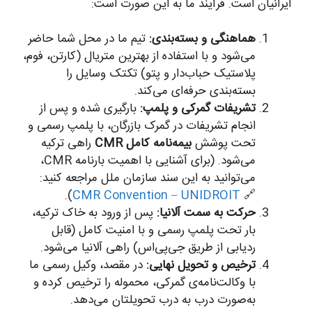
ایرانیان است. فرآیند ما به این صورت است:
هماهنگی و بسته‌بندی:
تیم ما در محل شما حاضر
می‌شود و با استفاده از بهترین متریال (کارتن، فوم،
پلاستیک حباب‌دار و پتو) تکتک وسایل را
بسته‌بندی حرفه‌ای می‌کند.
تشریفات گمرکی و پلمپ:
بارگیری شده و پس از
انجام تشریفات در گمرک بازرگان، با پلمپ رسمی و
تحت پوشش
بیمه‌نامه کامل CMR
راهی ترکیه
می‌شود. (برای آشنایی با اهمیت بارنامه CMR،
می‌توانید به این سند سازمان ملل مراجعه کنید:
).
CMR Convention – UNIDROIT
🔗
حرکت به سمت آلانیا:
پس از ورود به خاک ترکیه،
بار تحت پلمپ رسمی و با امنیت کامل (قابل
ردیابی از طریق جی‌پی‌اس) راهی آلانیا می‌شود.
ترخیص و تحویل نهایی:
در مقصد، وکیل رسمی ما
با وکالت‌نامه‌ی گمرکی، محموله را ترخیص کرده و
به‌صورت درب به درب تحویلتان می‌دهد.