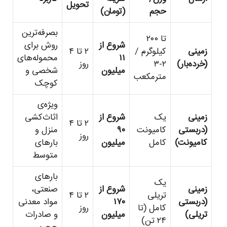
تحویل
حجم
(تومان)
بصرفه‌ترین
تا ۲۰۰
شروع از
روش برای
زمینی
کیلوگرم /
۲ تا ۴
۱۱
محموله‌های
(خرده‌بار)
۲-۳
روز
میلیون
شخصی و
مترمکعب
کوچک
ویژه‌ی
زمینی
یک
شروع از
اثاث‌کشی
۲ تا ۴
(دربستی
کامیونت
۹۰
منزل و
روز
کامیونت)
کامل
میلیون
بارهای
متوسط
بارهای
یک
زمینی
شروع از
صنعتی،
تریلی
۲ تا ۴
(دربستی
۱۷۰
مواد معدنی
کامل (تا
روز
تریلی)
میلیون
و صادرات
۲۴ تن)