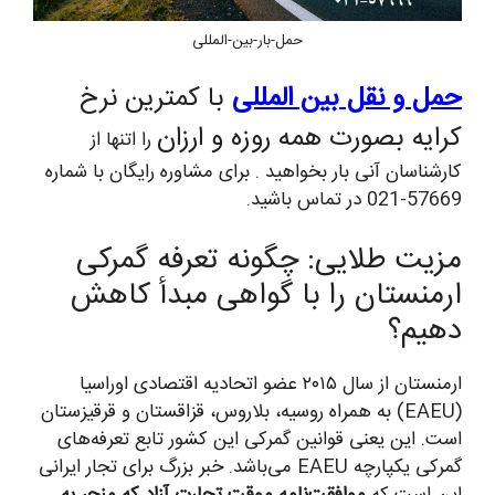
حمل-بار-بین-المللی
حمل و نقل بین المللی
با کمترین نرخ
کرایه بصورت همه روزه و ارزان
را اتنها از
کارشناسان آنی بار بخواهید . برای مشاوره رایگان با شماره
57669-021 در تماس باشید.
مزیت طلایی: چگونه تعرفه گمرکی
ارمنستان را با گواهی مبدأ کاهش
دهیم؟
ارمنستان از سال ۲۰۱۵ عضو اتحادیه اقتصادی اوراسیا
(EAEU) به همراه روسیه، بلاروس، قزاقستان و قرقیزستان
است. این یعنی قوانین گمرکی این کشور تابع تعرفه‌های
گمرکی یکپارچه EAEU می‌باشد. خبر بزرگ برای تجار ایرانی
این است که
موافقت‌نامه موقت تجارت آزاد که منجر به