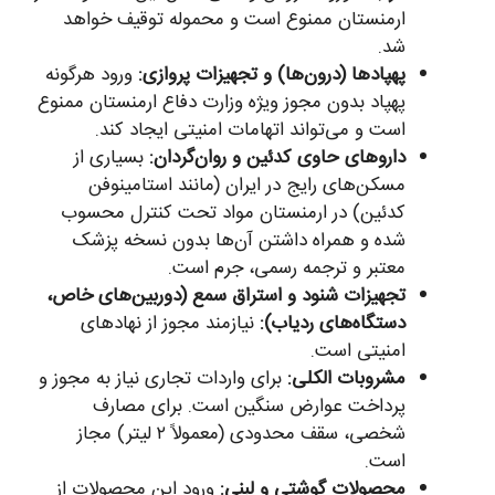
ارمنستان ممنوع است و محموله توقیف خواهد
شد.
پهپادها (درون‌ها) و تجهیزات پروازی:
ورود هرگونه
پهپاد بدون مجوز ویژه وزارت دفاع ارمنستان ممنوع
است و می‌تواند اتهامات امنیتی ایجاد کند.
داروهای حاوی کدئین و روان‌گردان:
بسیاری از
مسکن‌های رایج در ایران (مانند استامینوفن
کدئین) در ارمنستان مواد تحت کنترل محسوب
شده و همراه داشتن آن‌ها بدون نسخه پزشک
معتبر و ترجمه رسمی، جرم است.
تجهیزات شنود و استراق سمع (دوربین‌های خاص،
دستگاه‌های ردیاب):
نیازمند مجوز از نهادهای
امنیتی است.
مشروبات الکلی:
برای واردات تجاری نیاز به مجوز و
پرداخت عوارض سنگین است. برای مصارف
شخصی، سقف محدودی (معمولاً ۲ لیتر) مجاز
است.
محصولات گوشتی و لبنی:
ورود این محصولات از