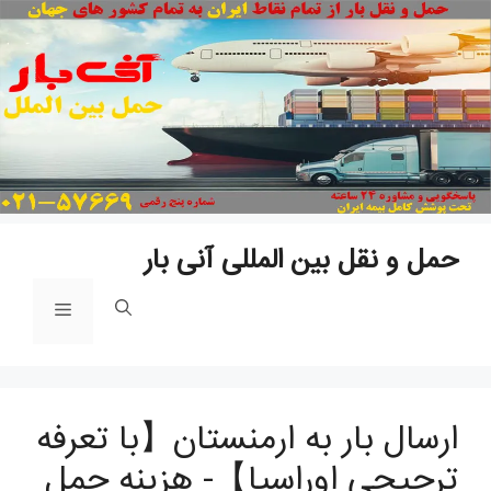
پ
ب
م
حمل و نقل بین المللی آنی بار
فهرست
ارسال بار به ارمنستان【با تعرفه
ترجیحی اوراسیا】- هزینه حمل