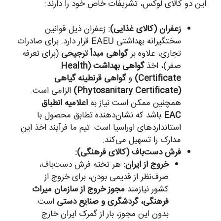
این دو کالای لوکس، تشریفات خاص خود را دارند:
زعفران (کالای غذایی):
زعفران ذیل قوانین
سختگیرانه بهداشتی EAEU قرار دارد. برای صادرات
تجاری، علاوه بر
گواهی مبدأ ترجیحی
(برای تعرفه
صفر)، اخذ
گواهی بهداشت (Health
Certificate)
و
گواهی قرنطینه گیاهی
(Phytosanitary Certificate)
الزامی است.
همچنین ممکن است نیاز به
اعلامیه انطباق
EAC
باشد که نشان‌دهنده تطابق محصول با
استانداردهای اوراسیا است. تیم ما فرآیند اخذ این
مدارک را تسهیل می‌کند.
فرش دست‌باف (کالای فرهنگی):
خروج از ایران:
هر تخته فرش دست‌باف،
صرف‌نظر از قدیمی بودن، برای خروج از
کشور نیازمند
مجوز خروج از سازمان میراث
فرهنگی، گردشگری و صنایع دستی
است.
بدون این مجوز، بار از گمرک ایران خارج