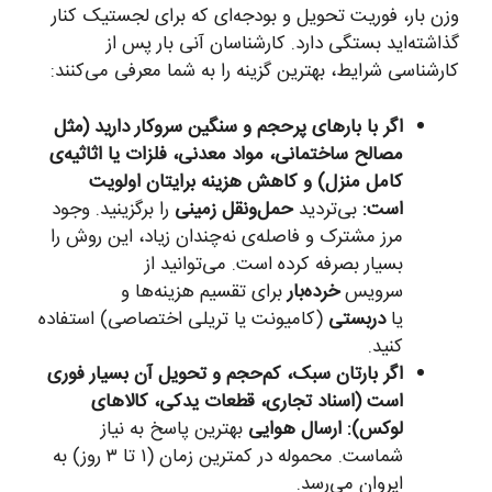
وزن بار، فوریت تحویل و بودجه‌ای که برای لجستیک کنار
گذاشته‌اید بستگی دارد. کارشناسان آنی بار پس از
کارشناسی شرایط، بهترین گزینه را به شما معرفی می‌کنند:
اگر با بارهای پرحجم و سنگین سروکار دارید (مثل
مصالح ساختمانی، مواد معدنی، فلزات یا اثاثیه‌ی
کامل منزل) و کاهش هزینه برایتان اولویت
است:
بی‌تردید
حمل‌ونقل زمینی
را برگزینید. وجود
مرز مشترک و فاصله‌ی نه‌چندان زیاد، این روش را
بسیار بصرفه کرده است. می‌توانید از
سرویس
خرده‌بار
برای تقسیم هزینه‌ها و
یا
دربستی
(کامیونت یا تریلی اختصاصی) استفاده
کنید.
اگر بارتان سبک، کم‌حجم و تحویل آن بسیار فوری
است (اسناد تجاری، قطعات یدکی، کالاهای
لوکس):
ارسال هوایی
بهترین پاسخ به نیاز
شماست. محموله در کمترین زمان (۱ تا ۳ روز) به
ایروان می‌رسد.