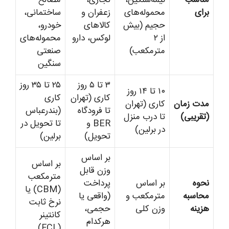
برای
محموله‌های
زعفران و
ساختمانی،
حجیم (بیش
کالاهای
خودرو،
از ۲
لوکس، دارو
محموله‌های
مترمکعب)
صنعتی
سنگین
۳ تا ۵ روز
۲۵ تا ۳۵ روز
۱۰ تا ۱۴ روز
کاری (تهران
کاری
مدت زمان
کاری (تهران
تا فرودگاه
(بندرعباس
(تقریبی)
تا درب منزل
BER و
تا تحویل در
در برلین)
تحویل)
برلین)
بر اساس
بر اساس
وزن قابل
مترمکعب
نحوه
بر اساس
پرداخت
(CBM) یا
محاسبه
مترمکعب و
(واقعی یا
نرخ ثابت
هزینه
وزن کلی
حجمی،
کانتینر
هرکدام
(FCL)