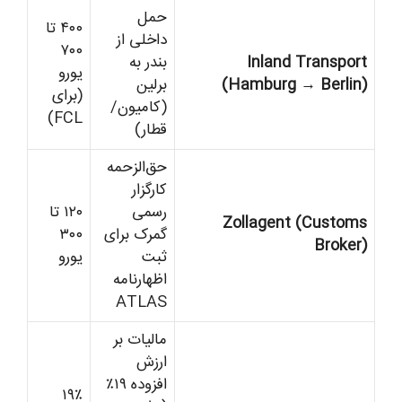
حمل
۴۰۰ تا
داخلی از
۷۰۰
Inland Transport
بندر به
یورو
(Hamburg → Berlin)
برلین
(برای
(کامیون/
FCL)
قطار)
حق‌الزحمه
کارگزار
رسمی
۱۲۰ تا
Zollagent (Customs
گمرک برای
۳۰۰
Broker)
ثبت
یورو
اظهارنامه
ATLAS
مالیات بر
ارزش
افزوده ۱۹٪
۱۹٪