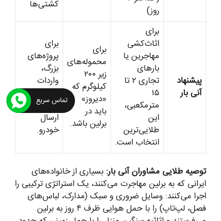
کشتی‌ها
روز)
برای
اثاث‌کشی
برای
برای
مهاجرین یا
پروژه‌های
محموله‌های
بارهای
بزرگ،
زیر ۲۰۰
پیشنهاد
تجاری ۲ تا
واردات
کیلوگرم که
آنی بار
۱۵
کانتینری
«دیروز»
تماس سریع
مترمکعبی،
خشکبار یا
باید در
این
ارسال
برلین باشد.
طلایی‌ترین
خودرو.
انتخاب است.
توصیه طلایی مشاوران آنی بار:
بسیاری از خانواده‌های
ایرانی که به برلین مهاجرت می‌کنند، یک استراتژی ترکیبی را
اجرا می‌کنند: وسایل ضروری و سبک (مدارک، لباس‌های
فصل، لپ‌تاپ) را با حمل هوایی ظرف ۴ روز به برلین