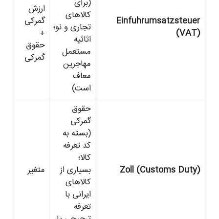
(برای
ارزش
کالاهای
Einfuhrumsatzsteuer
گمرکی
تجاری و نو؛
+
(VAT)
اثاثیه
حقوق
مستعمل
گمرکی
مهاجرین
معاف
است)
حقوق
گمرکی
(بسته به
کد تعرفه
کالا؛
Zoll (Customs Duty)
بسیاری از
متغیر
کالاهای
ایرانی با
تعرفه
ترجیحی یا