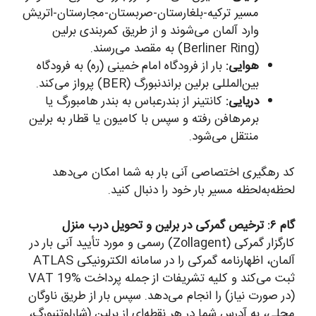
مسیر ترکیه-بلغارستان-صربستان-مجارستان-اتریش
وارد آلمان می‌شوند و از طریق کمربندی برلین
(Berliner Ring) به مقصد می‌رسند.
هوایی:
بار از فرودگاه امام خمینی (ره) به فرودگاه
بین‌المللی برلین براندنبورگ (BER) پرواز می‌کند.
دریایی:
کانتینر از بندرعباس به بندر هامبورگ یا
برمرهافن رفته و سپس با کامیون یا قطار به برلین
منتقل می‌شود.
کد رهگیری اختصاصی آنی بار به شما امکان می‌دهد
لحظه‌به‌لحظه مسیر بار خود را دنبال کنید.
گام ۶: ترخیص گمرکی در برلین و تحویل درب منزل
کارگزار گمرکی (Zollagent) رسمی و مورد تأیید آنی بار در
آلمان، اظهارنامه گمرکی را در سامانه الکترونیکی ATLAS
ثبت می‌کند و کلیه تشریفات از جمله پرداخت VAT 19%
(در صورت نیاز) را انجام می‌دهد. سپس بار از طریق ناوگان
محلی، به آدرس شما در هر نقطه‌ای از برلین (شارلوتنبورگ،