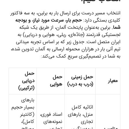
انتخاب مسیر درست برای ارسال بار به برلین، به سه فاکتور
کلیدی بستگی دارد:
حجم بار، سرعت مورد نیاز، و بودجه
شما.
برلین به‌عنوان پایتخت آلمان، از طریق یک شبکه
لجستیکی قدرتمند (جادّه‌ای، ریلی، هوایی و دریایی) به
ایران متصل است. جدول زیر که بر اساس تجربه میدانی
تیم آنی بار در هزاران محموله ارسالی به آلمان تدوین شده،
به شما در تصمیم‌گیری سریع کمک می‌کند:
حمل
حمل زمینی
حمل
معیار
دریایی
(درب به درب)
هوایی
(ترکیبی)
بارهای
اثاثیه کامل
بسیار حجیم
منزل، بارهای
اسناد فوری،
(کانتینر
تجاری
نمونه‌های
کامل)،
مناسب
نیمه‌سنگین،
تجاری،
مصالح