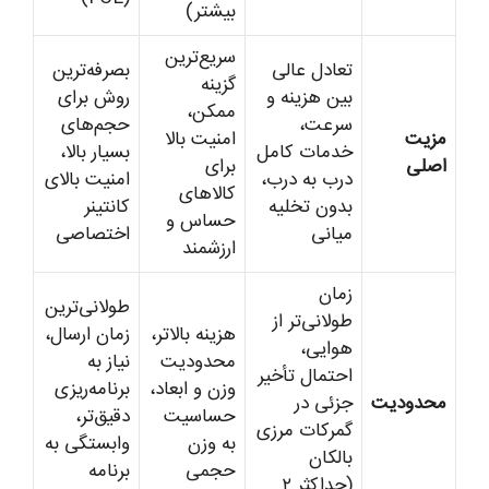
بیشتر)
سریع‌ترین
تعادل عالی
بصرفه‌ترین
گزینه
بین هزینه و
روش برای
ممکن،
سرعت،
حجم‌های
مزیت
امنیت بالا
خدمات کامل
بسیار بالا،
اصلی
برای
درب به درب،
امنیت بالای
کالاهای
بدون تخلیه
کانتینر
حساس و
میانی
اختصاصی
ارزشمند
زمان
طولانی‌ترین
طولانی‌تر از
هزینه بالاتر،
زمان ارسال،
هوایی،
محدودیت
نیاز به
احتمال تأخیر
وزن و ابعاد،
برنامه‌ریزی
محدودیت
جزئی در
حساسیت
دقیق‌تر،
گمرکات مرزی
به وزن
وابستگی به
بالکان
حجمی
برنامه
(حداکثر ۲