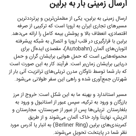
ارسال زمینی بار به برلین
ارسال زمینی به برلین، یکی از مطمئن‌ترین و پرترددترین
مسیرهای تجاری ایران به اروپا است که ترکیبی از صرفه
اقتصادی، انعطاف بالا و پوشش بیمه کامل را ارائه می‌دهد.
برلین با قرارگیری در قلب اروپا و اتصال به شبکه پیشرفته
اتوبان‌های آلمان (Autobahn)، مقصدی ایده‌آل برای
محموله‌هایی است که حمل هوایی برایشان گران و حمل
دریایی برایشان زمان‌بر است. فرآیند کار به این صورت است
که بار شما توسط ناوگان مدرن تریلی‌های ترانزیت آنی بار از
شهرتان جمع‌آوری شده و راهی این سفر طولانی می‌شود.
مسیر استاندارد و بهینه ما به این شکل است: خروج از مرز
بازرگان و ورود به ترکیه، سپس عبور از استانبول و ورود به
بلغارستان. تریلی‌ها پس از عبور از صربستان، مجارستان و
اتریش، نهایتاً وارد خاک آلمان می‌شوند و از طریق
کمربندی‌های برلین (Berliner Ring) به انبار یا آدرس مورد
نظر شما در پایتخت تحویل می‌شوند.