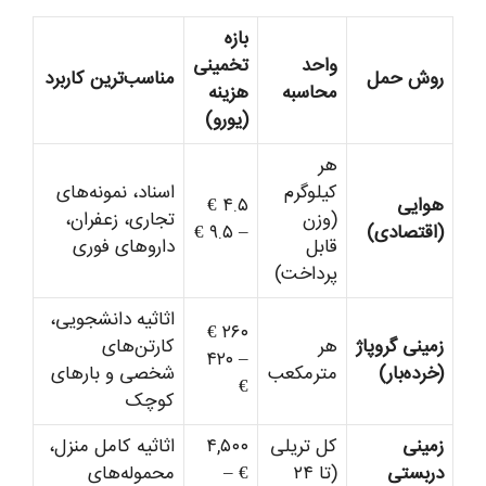
بازه
واحد
تخمینی
روش حمل
مناسب‌ترین کاربرد
محاسبه
هزینه
(یورو)
هر
کیلوگرم
اسناد، نمونه‌های
هوایی
۴.۵ €
(وزن
تجاری، زعفران،
(اقتصادی)
– ۹.۵ €
قابل
داروهای فوری
پرداخت)
اثاثیه دانشجویی،
۲۶۰ €
زمینی گروپاژ
هر
کارتن‌های
– ۴۲۰
(خرده‌بار)
مترمکعب
شخصی و بارهای
€
کوچک
زمینی
کل تریلی
۴,۵۰۰
اثاثیه کامل منزل،
دربستی
(تا ۲۴
€ –
محموله‌های