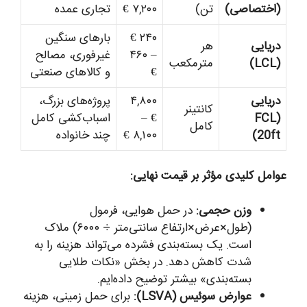
(اختصاصی)
تن)
۷,۲۰۰ €
تجاری عمده
۲۴۰ €
بارهای سنگین
دریایی
هر
– ۴۶۰
غیرفوری، مصالح
(LCL)
مترمکعب
€
و کالاهای صنعتی
دریایی
۴,۸۰۰
پروژه‌های بزرگ،
کانتینر
(FCL
€ –
اسباب‌کشی کامل
کامل
20ft)
۸,۱۰۰ €
چند خانواده
عوامل کلیدی مؤثر بر قیمت نهایی:
وزن حجمی:
در حمل هوایی، فرمول
(طول×عرض×ارتفاع سانتی‌متر ÷ ۶۰۰۰) ملاک
است. یک بسته‌بندی فشرده می‌تواند هزینه را به
شدت کاهش دهد. در بخش «نکات طلایی
بسته‌بندی» بیشتر توضیح داده‌ایم.
عوارض سوئیس (LSVA):
برای حمل زمینی، هزینه