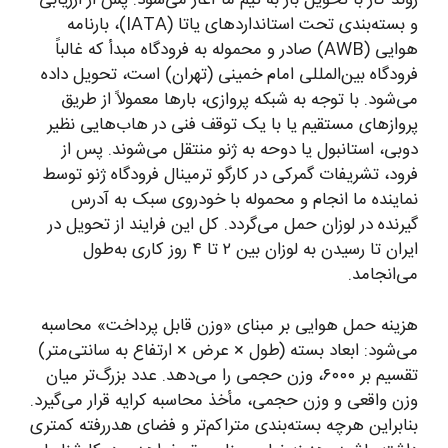
روند کار با تحویل بار به تیم ما آغاز می‌شود. پس از ارزیابی
و بسته‌بندی تحت استانداردهای یاتا (IATA)، بارنامه
هوایی (AWB) صادر و محموله به فرودگاه مبدأ که غالباً
فرودگاه بین‌المللی امام خمینی (تهران) است، تحویل داده
می‌شود. با توجه به شبکه پروازی، بارها معمولاً از طریق
پروازهای مستقیم یا با یک توقف فنی در هاب‌هایی نظیر
دوبی، استانبول یا دوحه به ژنو منتقل می‌شوند. پس از
فرود، تشریفات گمرکی در کارگو ترمینال فرودگاه ژنو توسط
نماینده ما انجام و محموله با خودروی سبک به آدرس
گیرنده در لوزان حمل می‌گردد. کل این فرایند از تحویل در
ایران تا رسیدن به لوزان بین ۲ تا ۴ روز کاری به‌طول
می‌انجامد.
هزینه حمل هوایی بر مبنای «وزن قابل پرداخت» محاسبه
می‌شود: ابعاد بسته (طول × عرض × ارتفاع به سانتی‌متر)
تقسیم بر ۶۰۰۰، وزن حجمی را می‌دهد. عدد بزرگ‌تر میان
وزن واقعی و وزن حجمی، مأخذ محاسبه کرایه قرار می‌گیرد.
بنابراین هرچه بسته‌بندی متراکم‌تر و فضای هدررفته کمتری