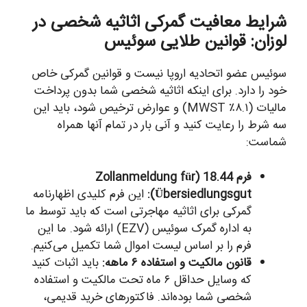
شرایط معافیت گمرکی اثاثیه شخصی در
لوزان: قوانین طلایی سوئیس
سوئیس عضو اتحادیه اروپا نیست و قوانین گمرکی خاص
خود را دارد. برای اینکه اثاثیه شخصی شما بدون پرداخت
مالیات (۸.۱٪ MWST) و عوارض ترخیص شود، باید این
سه شرط را رعایت کنید و آنی بار در تمام آنها همراه
شماست:
فرم 18.44 (Zollanmeldung für
Übersiedlungsgut):
این فرم کلیدی اظهارنامه
گمرکی برای اثاثیه مهاجرتی است که باید توسط ما
به اداره گمرک سوئیس (EZV) ارائه شود. ما این
فرم را بر اساس لیست اموال شما تکمیل می‌کنیم.
قانون مالکیت و استفاده ۶ ماهه:
باید اثبات کنید
که وسایل حداقل ۶ ماه تحت مالکیت و استفاده
شخصی شما بوده‌اند. فاکتورهای خرید قدیمی،