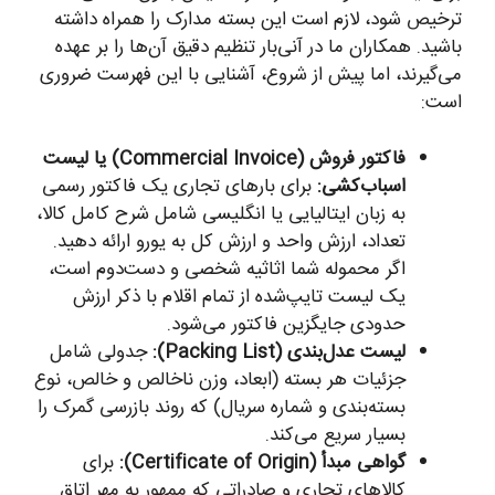
ترخیص شود، لازم است این بسته مدارک را همراه داشته
باشید. همکاران ما در آنی‌بار تنظیم دقیق آن‌ها را بر عهده
می‌گیرند، اما پیش از شروع، آشنایی با این فهرست ضروری
است:
فاکتور فروش (Commercial Invoice) یا لیست
اسباب‌کشی:
برای بارهای تجاری یک فاکتور رسمی
به زبان ایتالیایی یا انگلیسی شامل شرح کامل کالا،
تعداد، ارزش واحد و ارزش کل به یورو ارائه دهید.
اگر محموله شما اثاثیه شخصی و دست‌دوم است،
یک لیست تایپ‌شده از تمام اقلام با ذکر ارزش
حدودی جایگزین فاکتور می‌شود.
لیست عدل‌بندی (Packing List):
جدولی شامل
جزئیات هر بسته (ابعاد، وزن ناخالص و خالص، نوع
بسته‌بندی و شماره سریال) که روند بازرسی گمرک را
بسیار سریع می‌کند.
گواهی مبدأ (Certificate of Origin):
برای
کالاهای تجاری و صادراتی که ممهور به مهر اتاق