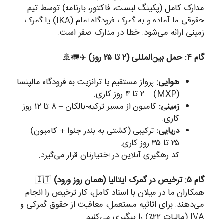
مدارک کامل (پکینگ لیست، فاکتور، بارنامه) توسط تیم
حقوقی ما آماده و به گمرک فرودگاه امام (IKA) یا گمرک
زمینی ارائه می‌شود. خطا در مدارک صفر است.
گام ۴: حمل بین‌المللی (۲ تا ۲۵ روز)
✈️🚛🚢
هوایی:
پرواز مستقیم یا ترانزیت به فرودگاه مالپنسا
(MXP) – ۲ تا ۴ روز کاری.
زمینی:
کامیون از مسیر ترکیه-بالکان – ۸ تا ۱۲ روز
کاری.
دریایی:
ترکیبی (کشتی به بندر جنوا + کامیون) –
۲۵ تا ۳۵ روز کاری.
کد رهگیری آنلاین در اختیارتان قرار می‌گیرد.
گام ۵: ترخیص در گمرک ایتالیا (همان روز ورود)
🇮🇹
همکاران ما در میلان با اسناد کامل، کار ترخیص را انجام
می‌دهند. برای اثاثیه مستعمل، معافیت از حقوق گمرکی و
IVA (مالیات ۲۲٪) را پیگیری می‌کنیم.