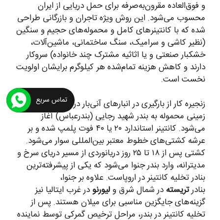
و فوق‌العاده مقرون‌به‌صرفه برای حمل دریایی از ایران
محسوب می‌شود. این روش ویژه تاجران و بازرگانی طراحی
شده که با کانتینرهای کامل و محموله‌های حجیم و سنگین
(نظیر کاشی و سرامیک، سنگ ساختمانی، ماشین‌آلات،
خشکبار صنعتی و یا اثاثیه مشترک چند خانواده) سروکار
دارند و کاهش هزینه تمام‌شده هر کیلوگرم برایشان اولویت
نخست است.
تماس سریع
زنجیره کار از بارگیری در انبارهای آنی‌بار در ایران و حمل
زمینی محموله به بندر شهید رجایی (بندرعباس) آغاز
می‌شود. کانتینر استاندارد ۲۰ یا ۴۰ فوت پلمپ شده و بر
عرشه کشتی‌های خطوط معتبر بین‌المللی سوار می‌شود.
کشتی پس از ۱۸ تا ۲۵ روز دریانوردی از مسیر دریای سرخ و
مدیترانه، وارد بندر جنوا می‌شود که یکی از پیشرفته‌ترین
بنادر تخلیه کانتینر در اروپاست. علاوه بر جنوا،
بنادر
تریسته
در شمال شرق و
لیورنو
در غرب ایتالیا نیز
گزینه‌های جایگزین مناسبی برای میلان هستند. پس از
تخلیه کانتینر در بندر، مراحل ترخیص گمرکی توسط نماینده