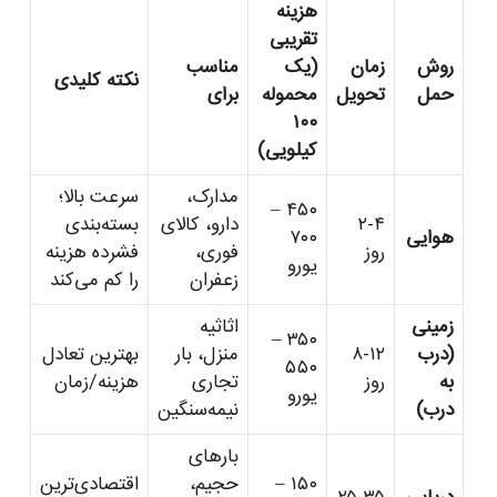
هزینه
تقریبی
روش
زمان
(یک
مناسب
نکته کلیدی
حمل
تحویل
محموله
برای
۱۰۰
کیلویی)
مدارک،
سرعت بالا؛
۴۵۰ –
۲-۴
دارو، کالای
بسته‌بندی
هوایی
۷۰۰
روز
فوری،
فشرده هزینه
یورو
زعفران
را کم می‌کند
زمینی
اثاثیه
۳۵۰ –
(درب
۸-۱۲
منزل، بار
بهترین تعادل
۵۵۰
به
روز
تجاری
هزینه/زمان
یورو
درب)
نیمه‌سنگین
بارهای
۱۵۰ –
حجیم،
اقتصادی‌ترین