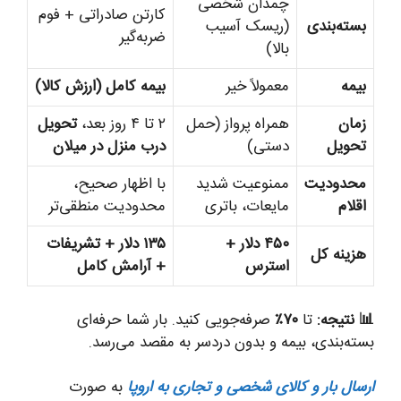
چمدان شخصی
کارتن صادراتی + فوم
بسته‌بندی
(ریسک آسیب
ضربه‌گیر
بالا)
بیمه
معمولاً خیر
بیمه کامل (ارزش کالا)
زمان
همراه پرواز (حمل
۲ تا ۴ روز بعد،
تحویل
تحویل
دستی)
درب منزل در میلان
محدودیت
ممنوعیت شدید
با اظهار صحیح،
اقلام
مایعات، باتری
محدودیت منطقی‌تر
۴۵۰ دلار +
۱۳۵ دلار + تشریفات
هزینه کل
استرس
+ آرامش کامل
📊 نتیجه:
تا
۷۰٪
صرفه‌جویی کنید. بار شما حرفه‌ای
بسته‌بندی، بیمه و بدون دردسر به مقصد می‌رسد.
ارسال بار و کالای شخصی و تجاری به اروپا
به صورت