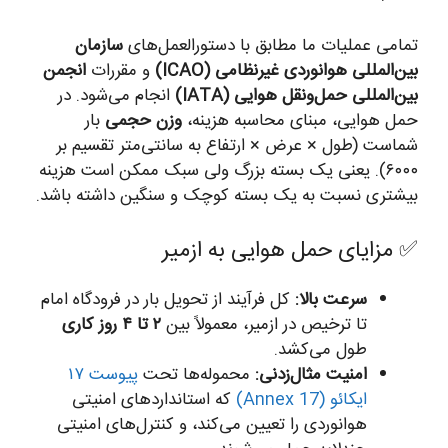
تمامی عملیات ما مطابق با دستورالعمل‌های
سازمان
بین‌المللی هوانوردی غیرنظامی (ICAO)
و مقررات
انجمن
بین‌المللی حمل‌ونقل هوایی (IATA)
انجام می‌شود. در
حمل هوایی، مبنای محاسبه هزینه،
وزن حجمی
بار
شماست (طول × عرض × ارتفاع به سانتی‌متر تقسیم بر
۶۰۰۰). یعنی یک بسته بزرگ ولی سبک ممکن است هزینه
بیشتری نسبت به یک بسته کوچک و سنگین داشته باشد.
✅ مزایای حمل هوایی به ازمیر
سرعت بالا:
کل فرآیند از تحویل بار در فرودگاه امام
تا ترخیص در ازمیر، معمولاً بین
۲ تا ۴ روز کاری
طول می‌کشد.
امنیت مثال‌زدنی:
محموله‌ها تحت
پیوست ۱۷
ایکائو (Annex 17)
که استانداردهای امنیتی
هوانوردی را تعیین می‌کند، و کنترل‌های امنیتی