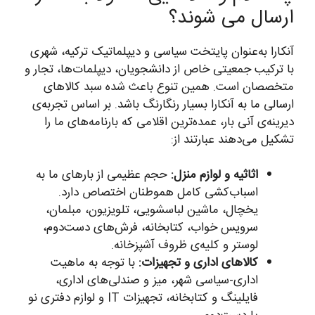
ارسال می شوند؟
آنکارا به‌عنوان پایتخت سیاسی و دیپلماتیک ترکیه، شهری
با ترکیب جمعیتی خاص از دانشجویان، دیپلمات‌ها، تجار و
متخصصان است. همین تنوع باعث شده سبد کالاهای
ارسالی ما به آنکارا بسیار رنگارنگ باشد. بر اساس تجربه‌ی
دیرینه‌ی آنی بار، عمده‌ترین اقلامی که بارنامه‌های ما را
تشکیل می‌دهند عبارتند از:
اثاثیه و لوازم منزل:
حجم عظیمی از بارهای ما به
اسباب‌کشی کامل هموطنان اختصاص دارد.
یخچال، ماشین لباسشویی، تلویزیون، مبلمان،
سرویس خواب، کتابخانه، فرش‌های دست‌دوم،
لوستر و کلیه‌ی ظروف آشپزخانه.
کالاهای اداری و تجهیزات:
با توجه به ماهیت
اداری-سیاسی شهر، میز و صندلی‌های اداری،
فایلینگ و کتابخانه، تجهیزات IT و لوازم دفتری نو