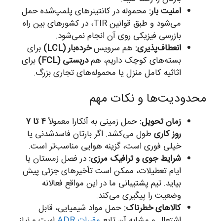
امنیت بار:
محموله در کانتینرهای پلمپ‌شده حمل
می‌شود و طبق قوانین TIR، در کشورهای بین راه
بازرسی فیزیکی روی آن انجام نمی‌شود.
انعطاف‌پذیری:
هم سرویس
خرده‌بار (LCL)
برای
بسته‌های کوچک داریم، هم
دربستی (FCL)
برای
اثاثیه کامل منزل یا محموله‌های تجاری بزرگ.
محدودیت‌ها و نکات مهم
زمان تحویل:
حمل زمینی به آنکارا معمولاً
۴ تا ۷
روز کاری
طول می‌کشد. اگر بارتان فاسدشدنی یا
خیلی فوری است، گزینه هوایی مناسب‌تر است.
شرایط جوی و ترافیک مرزی:
در فصل زمستان یا
ایام تعطیلات، ممکن است تأخیرهای جزئی پیش
بیاید. تیم پشتیبانی ما در این مواقع فعالانه
وضعیت را پیگیری می‌کند.
کالاهای خطرناک:
حمل مواد شیمیایی، قابل
اشتعال و مشابه آن تابع
مقررات ADR
است و نیاز