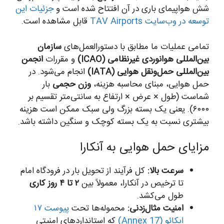
شش هواپیمای باری در آن افتتاح شده است و
جزئیات این
توسعه در وب‌سایت TAV Airports
قابل مشاهده است.
تمامی عملیات ما مطابق با دستورالعمل‌های
سازمان
بین‌المللی هوانوردی غیرنظامی (ICAO)
و مقررات
انجمن
بین‌المللی حمل‌ونقل هوایی (IATA)
انجام می‌شود. در
حمل هوایی، مبنای محاسبه هزینه،
وزن حجمی
بار
شماست (طول × عرض × ارتفاع به سانتی‌متر تقسیم بر
۶۰۰۰). یعنی یک بسته بزرگ ولی سبک ممکن است هزینه
بیشتری نسبت به یک بسته کوچک و سنگین داشته باشد.
مزایای حمل هوایی به آنکارا
سرعت بالا:
کل فرآیند از تحویل بار در فرودگاه امام
تا ترخیص در آنکارا، معمولاً بین
۲ تا ۴ روز کاری
طول می‌کشد.
امنیت مثال‌زدنی:
محموله‌ها تحت
پیوست ۱۷
ایکائو (Annex 17)
که استانداردهای امنیتی