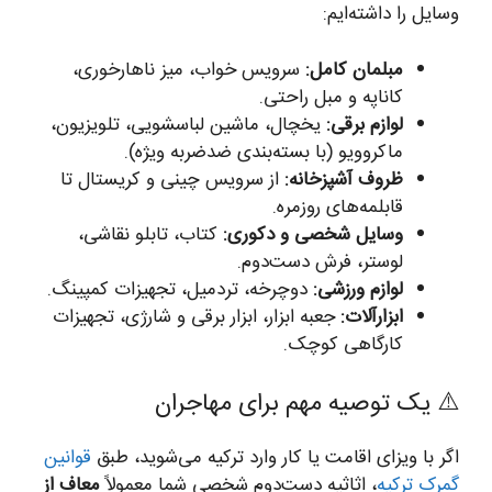
وسایل را داشته‌ایم:
مبلمان کامل:
سرویس خواب، میز ناهارخوری،
کاناپه و مبل راحتی.
لوازم برقی:
یخچال، ماشین لباسشویی، تلویزیون،
ماکروویو (با بسته‌بندی ضدضربه ویژه).
ظروف آشپزخانه:
از سرویس چینی و کریستال تا
قابلمه‌های روزمره.
وسایل شخصی و دکوری:
کتاب، تابلو نقاشی،
لوستر، فرش دست‌دوم.
لوازم ورزشی:
دوچرخه، تردمیل، تجهیزات کمپینگ.
ابزارآلات:
جعبه ابزار، ابزار برقی و شارژی، تجهیزات
کارگاهی کوچک.
⚠️ یک توصیه مهم برای مهاجران
اگر با ویزای اقامت یا کار وارد ترکیه می‌شوید، طبق
قوانین
گمرک ترکیه
، اثاثیه دست‌دوم شخصی شما معمولاً
معاف از