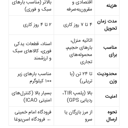
اقتصادی و
بالاتر (مناسب بارهای
هزینه
مقرون‌به‌صرفه
سبک و فوری)
مدت زمان
۴ تا ۷ روز کاری
۲ تا ۴ روز کاری
تحویل
اثاثیه منزل،
اسناد، قطعات یدکی
مناسب
بارهای حجیم،
فوری، کالاهای سبک
برای
محموله‌های
و ارزشمند
تجاری
محدودیت
تا ۲۴ تن (با
مناسب بارهای زیر
وزن
تریلی)
۱۰۰ کیلوگرم
بالا (پلمپ TIR،
بسیار بالا (کنترل‌های
امنیت
ردیابی GPS)
امنیتی ICAO)
نحوه
از مرز بازرگان یا
فرودگاه امام خمینی
ارسال
سرو
← فرودگاه اسن‌بوغا