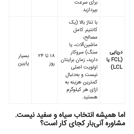
برای سرعت
بپردازید.
با تناژ بالا (یک
کانتینر کامل
مصالح،
ماشین‌آلات، یا
دریایی
سنگ) سروکار
۱۸ تا ۲۴
بسیار
(FCL یا
دارید، زمان برایتان
روز
پایین
LCL)
اولویت اصلی
نیست و به‌دنبال
کمترین هزینه به
ازای هر کیلوگرم
هستید.
اما همیشه انتخاب سیاه و سفید نیست.
مشاوره آنی‌بار کجای کار است؟