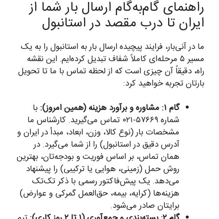
راهنمای گام‌به‌گام ارسال بار شما از
ایران تا درب مقصد در استانبول
ما در آنی‌بار، فرایند پیچیده ارسال بار به استانبول را به یک
مسیر ۵ مرحله‌ای کاملاً شفاف تبدیل کرده‌ایم. این نقشه
راه، دقیقاً آن چیزی است که از لحظه تماس با ما تا تحویل
بارتان تجربه خواهید کرد:
گام ۱: مشاوره و برآورد هزینه (همین امروز):
با
شماره ۵۷۶۶۹-۰۲۱ تماس می‌گیرید. کارشناس ما
مشخصات بار (نوع کالا، وزن، ابعاد، مبدأ در ایران و
آدرس دقیق در استانبول) را از شما می‌گیرد. در
همان تماس، بر اساس فوریت و بودجه‌تان، بهترین
روش حمل (زمینی، هوایی یا ترکیبی) را پیشنهاد
می‌دهد. یک پیش‌فاکتور رسمی با ذکر تک‌تک
هزینه‌ها (کرایه، بیمه، حق‌العمل گمرکی و عوارض)
برایتان صادر می‌شود.
گام ۲: بسته‌بندی و جمع‌آوری (۱ تا ۲ روز کاری):
تیم