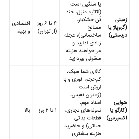
یا سنگین است
(اثاثیه منزل، چند
زمینی
تُن خشکبار،
۴ تا ۶ روز
اقتصادی
(گروپاژ یا
مصالح
(از تهران)
و بهینه
دربستی)
ساختمانی)، عجله
زیادی ندارید و
می‌خواهید هزینه
معقولی بپردازید.
کالای شما سبک،
کم‌حجم، فوری و با
ارزش است
(زعفران نفیس،
هوایی
اسناد مهم،
(کارگو یا
نمونه‌های تجاری،
۱ تا ۲ روز
بالا
اکسپرس)
قطعات یدکی
حیاتی) و حاضرید
هزینه بیشتری