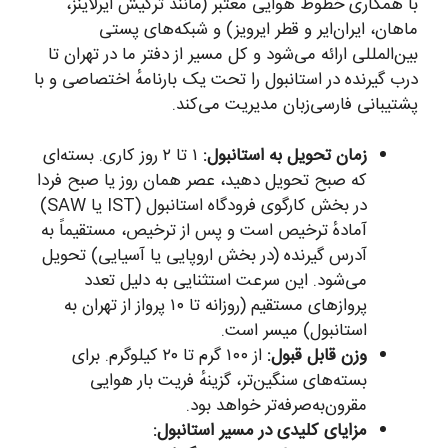
با همکاری خطوط هوایی معتبر (مانند ترکیش ایرلاینز،
ماهان، ایران‌ایر و قطر ایرویز) و شبکه‌های پستی
بین‌المللی ارائه می‌شود و کل مسیر از دفتر ما در تهران تا
درب گیرنده در استانبول را تحت یک بارنامهٔ اختصاصی و با
پشتیبانی فارسی‌زبان مدیریت می‌کند.
زمان تحویل به استانبول:
۱ تا ۲ روز کاری. بسته‌ای
که صبح تحویل دهید، عصر همان روز یا صبح فردا
در بخش کارگوی فرودگاه استانبول (IST یا SAW)
آمادهٔ ترخیص است و پس از ترخیص، مستقیماً به
آدرس گیرنده (در بخش اروپایی یا آسیایی) تحویل
می‌شود. این سرعت استثنایی به دلیل تعدد
پروازهای مستقیم (روزانه تا ۱۰ پرواز از تهران به
استانبول) میسر است.
وزن قابل قبول:
از ۱۰۰ گرم تا ۲۰ کیلوگرم. برای
بسته‌های سنگین‌تر، گزینهٔ فریت بار هوایی
مقرون‌به‌صرفه‌تر خواهد بود.
مزایای کلیدی در مسیر استانبول: