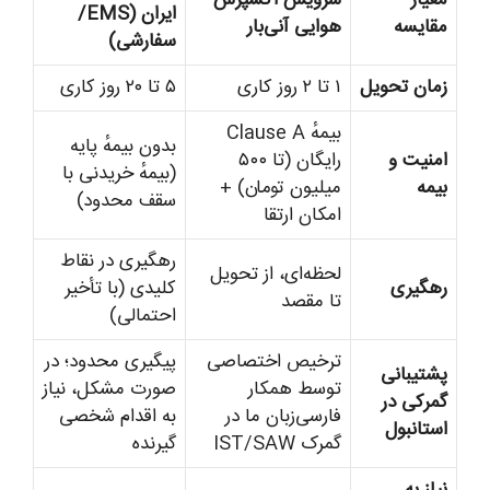
ایران (EMS/
مقایسه
هوایی آنی‌بار
سفارشی)
زمان تحویل
۱ تا ۲ روز کاری
۵ تا ۲۰ روز کاری
بیمهٔ Clause A
بدون بیمهٔ پایه
امنیت و
رایگان (تا ۵۰۰
(بیمهٔ خریدنی با
بیمه
میلیون تومان) +
سقف محدود)
امکان ارتقا
رهگیری در نقاط
لحظه‌ای، از تحویل
رهگیری
کلیدی (با تأخیر
تا مقصد
احتمالی)
ترخیص اختصاصی
پیگیری محدود؛ در
پشتیبانی
توسط همکار
صورت مشکل، نیاز
گمرکی در
فارسی‌زبان ما در
به اقدام شخصی
استانبول
گمرک IST/SAW
گیرنده
نیاز به