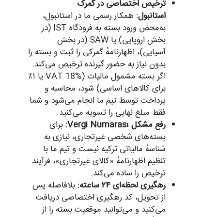
ترخیص اختصاصی در گمرک
استانبول:
همکار رسمی ما در استانبول،
به‌محض ورود بسته به فرودگاه IST (در
بخش اروپایی) یا SAW (در بخش
آسیایی)، اظهارنامهٔ گمرکی را ثبت و بسته را
بدون نیاز به حضور گیرنده ترخیص می‌کند.
اگر بسته مشمول مالیات (VAT 18% یا ۱٪
برای کالاهای اساسی) شود، محاسبه و
پرداخت توسط تیم ما انجام می‌شود و شما
فقط مبلغ نهایی را تسویه می‌کنید.
رفع مشکل Vergi Numarası:
برای
بسته‌های شخصی غیرتجاری، نیازی به
شناسهٔ مالیاتی ترکیه نیست و تیم ما با
تنظیم اظهارنامهٔ «کالای غیرتجاری»، فرآیند
ترخیص را ساده می‌کند.
رهگیری لحظه‌ای ۲۴ ساعته:
بلافاصله پس
از تحویل، کد رهگیری اختصاصی دریافت
می‌کنید و می‌توانید موقعیت بسته را از