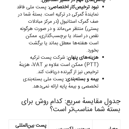
چالش‌های مهم در مسیر استانبول:
نبود ترخیص‌کار اختصاصی:
پست ملی فاقد
نمایندهٔ گمرکی در ترکیه است. بستهٔ شما در
صف گمرک استانبول (در مرکز مبادلات
پستی) منتظر می‌ماند و در صورت هرگونه
نقص در اسناد یا برچسب‌گذاری، ممکن
است هفته‌ها معطل بماند یا برگشت
بخورد.
هزینه‌های پنهان:
شرکت پست ترکیه
(PTT) ممکن است علاوه بر VAT، هزینهٔ
ترخیص نیز از گیرنده دریافت کند.
بیمه و بسته‌بندی:
پست ملی بسته‌بندی
تخصصی و بیمهٔ پایه ارائه نمی‌دهد.
جدول مقایسهٔ سریع: کدام روش برای
بستهٔ شما مناسب‌تر است؟
پست بین‌المللی
معیار
سرویس اکسپرس