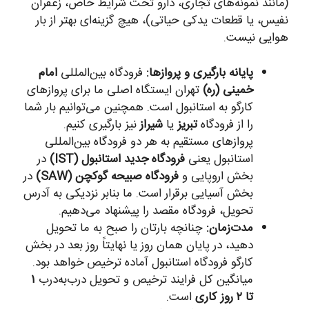
(مانند نمونه‌های تجاری، دارو تحت شرایط خاص، زعفران
نفیس، یا قطعات یدکی حیاتی)، هیچ گزینه‌ای بهتر از بار
هوایی نیست.
پایانه بارگیری و پروازها:
فرودگاه بین‌المللی
امام
خمینی (ره)
تهران ایستگاه اصلی ما برای پروازهای
کارگو به استانبول است. همچنین می‌توانیم بار شما
را از فرودگاه
تبریز
یا
شیراز
نیز بارگیری کنیم.
پروازهای مستقیم به هر دو فرودگاه بین‌المللی
استانبول یعنی
فرودگاه جدید استانبول (IST)
در
بخش اروپایی و
فرودگاه صبیحه گوکچن (SAW)
در
بخش آسیایی برقرار است. ما بنابر نزدیکی به آدرس
تحویل، فرودگاه مقصد را پیشنهاد می‌دهیم.
مدت‌زمان:
چنانچه بارتان را صبح به ما تحویل
دهید، در پایان همان روز یا نهایتاً روز بعد در بخش
کارگو فرودگاه استانبول آماده ترخیص خواهد بود.
میانگین کل فرایند ترخیص و تحویل درب‌به‌درب
۱
تا ۲ روز کاری
است.