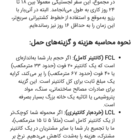
در مجموع، این سفر لجستیکی معمولاً بین ۱۸ تا
۲۴ روز کاری به طول می‌انجامد. البته در آنی‌بار با
رزرو به‌موقع و استفاده از خطوط کشتیرانی سریع‌تر،
این زمان را به حداقل ۱۶ روز نیز رسانده‌ایم.
نحوه محاسبه هزینه و گزینه‌های حمل:
FCL (کانتینر کامل):
اگر حجم بار شما به‌اندازه‌ای
است که یک کانتینر ۲۰ فوت (حدود ۳۳ مترمکعب)
یا ۴۰ فوت (حدود ۶۷ مترمکعب) را پر می‌کند، کرایه
یک مبلغ ثابت برای کل کانتینر است. این گزینه
برای صادرات مصالح ساختمانی، سنگ، مواد
پتروشیمی یا اثاثیه یک خانه بزرگ بسیار بصرفه
است.
LCL (خرده‌بار کانتینری):
اگر محموله شما کوچک‌تر
از یک کانتینر کامل است (مثلاً ۵ تا ۱۵ مترمکعب)،
ما با تجمیع بار شما با سایر مشتریان در یک کانتینر
مشترک، هزینه را به‌شدت کاهش می‌دهیم. نرخ بر