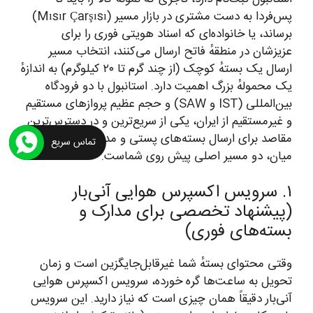
پس‌فردا به دست مشتری در بازار مسیر (Mısır Çarşısı)
برساند، یا خانواده‌ای که اسناد هویتی فوری را برای
عزیزشان در منطقهٔ فاتح ارسال می‌کنند، انتخاب مسیر
ارسال یک بستهٔ کوچک (از چند گرم تا ۲۰ کیلوگرم) به اندازهٔ
یک محمولهٔ بزرگ اهمیت دارد. استانبول با دو فرودگاه
بین‌المللی (IST و SAW) و حجم عظیم پروازهای مستقیم
و غیرمستقیم از ایران، یکی از سریع‌ترین و در دسترس‌ترین
مقاصد برای ارسال بسته‌های پستی و مدارک است. در این
تماس سریع
میان، دو مسیر اصلی پیش روی شماست.
۱. سرویس اکسپرس هوایی آنی‌بار
(پیشنهاد تخصصی برای مدارک و
بسته‌های فوری)
وقتی محتوای بستهٔ شما غیرقابل‌جایگزین است و زمان
تحویل به ساعت‌ها گره خورده، سرویس اکسپرس هوایی
آنی‌بار دقیقاً همان چیزی است که نیاز دارید. این سرویس