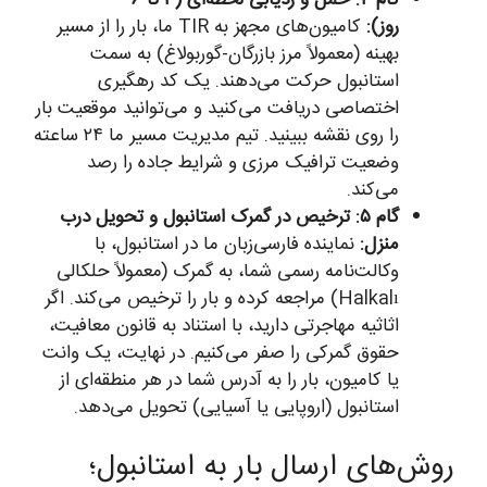
گام ۴: حمل و ردیابی لحظه‌ای (۳ تا ۶
روز):
کامیون‌های مجهز به TIR ما، بار را از مسیر
بهینه (معمولاً مرز بازرگان-گوربولاغ) به سمت
استانبول حرکت می‌دهند. یک کد رهگیری
اختصاصی دریافت می‌کنید و می‌توانید موقعیت بار
را روی نقشه ببینید. تیم مدیریت مسیر ما ۲۴ ساعته
وضعیت ترافیک مرزی و شرایط جاده را رصد
می‌کند.
گام ۵: ترخیص در گمرک استانبول و تحویل درب
منزل:
نماینده فارسی‌زبان ما در استانبول، با
وکالت‌نامه رسمی شما، به گمرک (معمولاً حلکالی
Halkalı) مراجعه کرده و بار را ترخیص می‌کند. اگر
اثاثیه مهاجرتی دارید، با استناد به قانون معافیت،
حقوق گمرکی را صفر می‌کنیم. در نهایت، یک وانت
یا کامیون، بار را به آدرس شما در هر منطقه‌ای از
استانبول (اروپایی یا آسیایی) تحویل می‌دهد.
روش‌های ارسال بار به استانبول؛