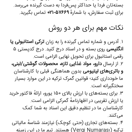
بسته‌تان فردا یا حداکثر پس‌فردا به دست گیرنده می‌رسد.
برای ثبت سفارش، با شمارهٔ
۵۷۶۶۹-۰۲۱
تماس بگیرید.
نکات مهم برای هر دو روش
۱. آدرس و شماره تماس گیرنده را به زبان
ترکی استانبولی یا
انگلیسی
روی بسته و در اسناد درج کنید. درج کدپستی ۵
رقمی استانبول برای تحویل نهایی الزامی است.
۲. از ارسال
دارو، مواد غذایی تازه، محصولات گوشتی/لبنی،
و باتری‌های لیتیومی
بدون هماهنگی قبلی با کارشناسان
ما خودداری کنید؛ قوانین گمرک ترکیه در این موارد بسیار
سختگیرانه است.
۳. برای بسته‌های با ارزش بالای ۱۵۰ یورو، ارائهٔ فاکتور خرید
یا ارزش تقریبی در اظهارنامهٔ گمرکی الزامی است.
کارشناسان ما در تنظیم دقیق این اسناد به شما کمک
می‌کنند.
۴. بسته‌های تجاری (حتی کوچک) نیازمند شناسهٔ مالیاتی
ترکیه (Vergi Numarası) هستند. تیم ما در این زمینه