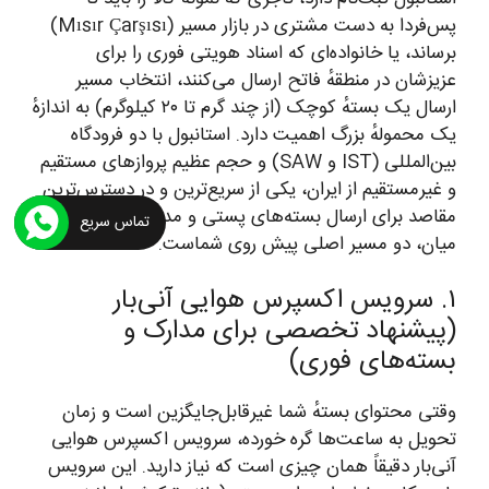
پس‌فردا به دست مشتری در بازار مسیر (Mısır Çarşısı)
برساند، یا خانواده‌ای که اسناد هویتی فوری را برای
عزیزشان در منطقهٔ فاتح ارسال می‌کنند، انتخاب مسیر
ارسال یک بستهٔ کوچک (از چند گرم تا ۲۰ کیلوگرم) به اندازهٔ
یک محمولهٔ بزرگ اهمیت دارد. استانبول با دو فرودگاه
بین‌المللی (IST و SAW) و حجم عظیم پروازهای مستقیم
و غیرمستقیم از ایران، یکی از سریع‌ترین و در دسترس‌ترین
مقاصد برای ارسال بسته‌های پستی و مدارک است. در این
تماس سریع
میان، دو مسیر اصلی پیش روی شماست.
۱. سرویس اکسپرس هوایی آنی‌بار
(پیشنهاد تخصصی برای مدارک و
بسته‌های فوری)
وقتی محتوای بستهٔ شما غیرقابل‌جایگزین است و زمان
تحویل به ساعت‌ها گره خورده، سرویس اکسپرس هوایی
آنی‌بار دقیقاً همان چیزی است که نیاز دارید. این سرویس