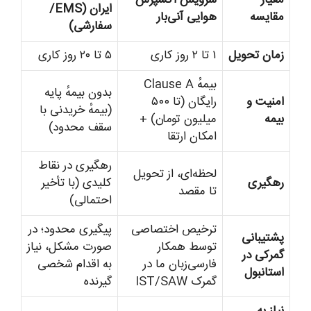
ایران (EMS/
مقایسه
هوایی آنی‌بار
سفارشی)
زمان تحویل
۱ تا ۲ روز کاری
۵ تا ۲۰ روز کاری
بیمهٔ Clause A
بدون بیمهٔ پایه
امنیت و
رایگان (تا ۵۰۰
(بیمهٔ خریدنی با
بیمه
میلیون تومان) +
سقف محدود)
امکان ارتقا
رهگیری در نقاط
لحظه‌ای، از تحویل
رهگیری
کلیدی (با تأخیر
تا مقصد
احتمالی)
ترخیص اختصاصی
پیگیری محدود؛ در
پشتیبانی
توسط همکار
صورت مشکل، نیاز
گمرکی در
فارسی‌زبان ما در
به اقدام شخصی
استانبول
گمرک IST/SAW
گیرنده
نیاز به