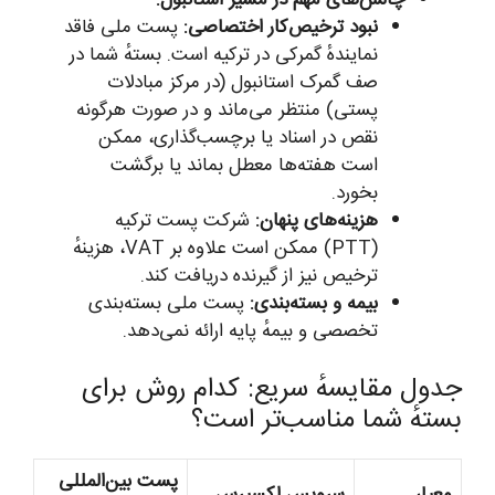
چالش‌های مهم در مسیر استانبول:
نبود ترخیص‌کار اختصاصی:
پست ملی فاقد
نمایندهٔ گمرکی در ترکیه است. بستهٔ شما در
صف گمرک استانبول (در مرکز مبادلات
پستی) منتظر می‌ماند و در صورت هرگونه
نقص در اسناد یا برچسب‌گذاری، ممکن
است هفته‌ها معطل بماند یا برگشت
بخورد.
هزینه‌های پنهان:
شرکت پست ترکیه
(PTT) ممکن است علاوه بر VAT، هزینهٔ
ترخیص نیز از گیرنده دریافت کند.
بیمه و بسته‌بندی:
پست ملی بسته‌بندی
تخصصی و بیمهٔ پایه ارائه نمی‌دهد.
جدول مقایسهٔ سریع: کدام روش برای
بستهٔ شما مناسب‌تر است؟
پست بین‌المللی
معیار
سرویس اکسپرس