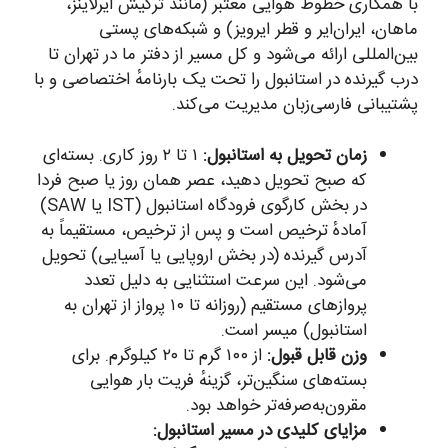
با همکاری خطوط هوایی معتبر (مانند ترکیش ایرلاینز،
ماهان، ایران‌ایر و قطر ایرویز) و شبکه‌های پستی
بین‌المللی ارائه می‌شود و کل مسیر از دفتر ما در تهران تا
درب گیرنده در استانبول را تحت یک بارنامهٔ اختصاصی و با
پشتیبانی فارسی‌زبان مدیریت می‌کند.
زمان تحویل به استانبول:
۱ تا ۲ روز کاری. بسته‌ای
که صبح تحویل دهید، عصر همان روز یا صبح فردا
در بخش کارگوی فرودگاه استانبول (IST یا SAW)
آمادهٔ ترخیص است و پس از ترخیص، مستقیماً به
آدرس گیرنده (در بخش اروپایی یا آسیایی) تحویل
می‌شود. این سرعت استثنایی به دلیل تعدد
پروازهای مستقیم (روزانه تا ۱۰ پرواز از تهران به
استانبول) میسر است.
وزن قابل قبول:
از ۱۰۰ گرم تا ۲۰ کیلوگرم. برای
بسته‌های سنگین‌تر، گزینهٔ فریت بار هوایی
مقرون‌به‌صرفه‌تر خواهد بود.
مزایای کلیدی در مسیر استانبول: