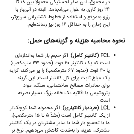
در مجموع، این سفر لجستیکی معمولاً بین ۱۸ تا
۲۴ روز کاری به طول می‌انجامد. البته در آنی‌بار با
رزرو به‌موقع و استفاده از خطوط کشتیرانی سریع‌تر،
این زمان را به حداقل ۱۶ روز نیز رسانده‌ایم.
نحوه محاسبه هزینه و گزینه‌های حمل:
FCL (کانتینر کامل):
اگر حجم بار شما به‌اندازه‌ای
است که یک کانتینر ۲۰ فوت (حدود ۳۳ مترمکعب)
یا ۴۰ فوت (حدود ۶۷ مترمکعب) را پر می‌کند، کرایه
یک مبلغ ثابت برای کل کانتینر است. این گزینه
برای صادرات مصالح ساختمانی، سنگ، مواد
پتروشیمی یا اثاثیه یک خانه بزرگ بسیار بصرفه
است.
LCL (خرده‌بار کانتینری):
اگر محموله شما کوچک‌تر
از یک کانتینر کامل است (مثلاً ۵ تا ۱۵ مترمکعب)،
ما با تجمیع بار شما با سایر مشتریان در یک کانتینر
مشترک، هزینه را به‌شدت کاهش می‌دهیم. نرخ بر