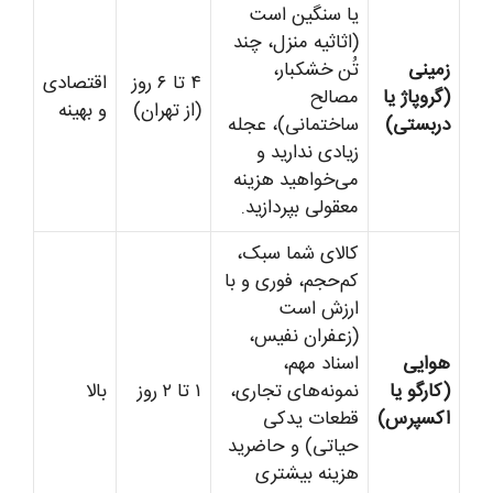
یا سنگین است
(اثاثیه منزل، چند
زمینی
تُن خشکبار،
۴ تا ۶ روز
اقتصادی
(گروپاژ یا
مصالح
(از تهران)
و بهینه
دربستی)
ساختمانی)، عجله
زیادی ندارید و
می‌خواهید هزینه
معقولی بپردازید.
کالای شما سبک،
کم‌حجم، فوری و با
ارزش است
(زعفران نفیس،
هوایی
اسناد مهم،
(کارگو یا
نمونه‌های تجاری،
۱ تا ۲ روز
بالا
اکسپرس)
قطعات یدکی
حیاتی) و حاضرید
هزینه بیشتری