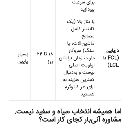
برای سرعت
بپردازید.
با تناژ بالا (یک
کانتینر کامل
مصالح،
ماشین‌آلات، یا
دریایی
سنگ) سروکار
۱۸ تا ۲۴
بسیار
(FCL یا
دارید، زمان برایتان
روز
پایین
LCL)
اولویت اصلی
نیست و به‌دنبال
کمترین هزینه به
ازای هر کیلوگرم
هستید.
اما همیشه انتخاب سیاه و سفید نیست.
مشاوره آنی‌بار کجای کار است؟