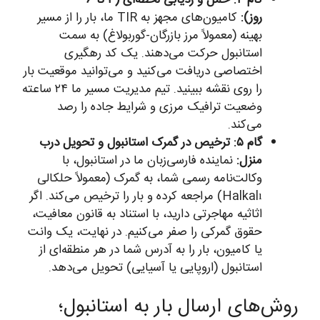
گام ۴: حمل و ردیابی لحظه‌ای (۳ تا ۶
روز):
کامیون‌های مجهز به TIR ما، بار را از مسیر
بهینه (معمولاً مرز بازرگان-گوربولاغ) به سمت
استانبول حرکت می‌دهند. یک کد رهگیری
اختصاصی دریافت می‌کنید و می‌توانید موقعیت بار
را روی نقشه ببینید. تیم مدیریت مسیر ما ۲۴ ساعته
وضعیت ترافیک مرزی و شرایط جاده را رصد
می‌کند.
گام ۵: ترخیص در گمرک استانبول و تحویل درب
منزل:
نماینده فارسی‌زبان ما در استانبول، با
وکالت‌نامه رسمی شما، به گمرک (معمولاً حلکالی
Halkalı) مراجعه کرده و بار را ترخیص می‌کند. اگر
اثاثیه مهاجرتی دارید، با استناد به قانون معافیت،
حقوق گمرکی را صفر می‌کنیم. در نهایت، یک وانت
یا کامیون، بار را به آدرس شما در هر منطقه‌ای از
استانبول (اروپایی یا آسیایی) تحویل می‌دهد.
روش‌های ارسال بار به استانبول؛