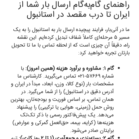
راهنمای گام‌به‌گام ارسال بار شما از
ایران تا درب مقصد در استانبول
ما در آنی‌بار، فرایند پیچیده ارسال بار به استانبول را به یک
مسیر ۵ مرحله‌ای کاملاً شفاف تبدیل کرده‌ایم. این نقشه
راه، دقیقاً آن چیزی است که از لحظه تماس با ما تا تحویل
بارتان تجربه خواهید کرد:
گام ۱: مشاوره و برآورد هزینه (همین امروز):
با
شماره ۵۷۶۶۹-۰۲۱ تماس می‌گیرید. کارشناس ما
مشخصات بار (نوع کالا، وزن، ابعاد، مبدأ در ایران و
آدرس دقیق در استانبول) را از شما می‌گیرد. در
همان تماس، بر اساس فوریت و بودجه‌تان، بهترین
روش حمل (زمینی، هوایی یا ترکیبی) را پیشنهاد
می‌دهد. یک پیش‌فاکتور رسمی با ذکر تک‌تک
هزینه‌ها (کرایه، بیمه، حق‌العمل گمرکی و عوارض)
برایتان صادر می‌شود.
گام ۲: بسته‌بندی و جمع‌آوری (۱ تا ۲ روز کاری):
تیم