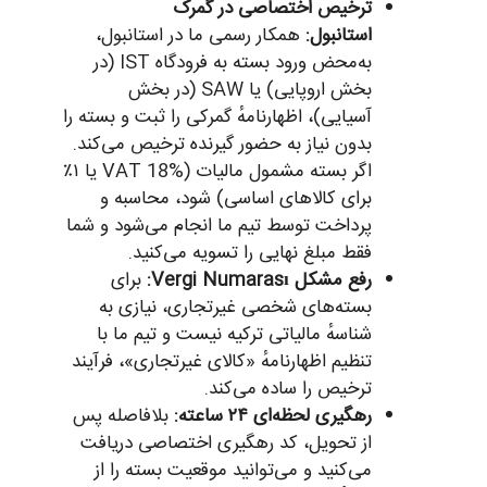
ترخیص اختصاصی در گمرک
استانبول:
همکار رسمی ما در استانبول،
به‌محض ورود بسته به فرودگاه IST (در
بخش اروپایی) یا SAW (در بخش
آسیایی)، اظهارنامهٔ گمرکی را ثبت و بسته را
بدون نیاز به حضور گیرنده ترخیص می‌کند.
اگر بسته مشمول مالیات (VAT 18% یا ۱٪
برای کالاهای اساسی) شود، محاسبه و
پرداخت توسط تیم ما انجام می‌شود و شما
فقط مبلغ نهایی را تسویه می‌کنید.
رفع مشکل Vergi Numarası:
برای
بسته‌های شخصی غیرتجاری، نیازی به
شناسهٔ مالیاتی ترکیه نیست و تیم ما با
تنظیم اظهارنامهٔ «کالای غیرتجاری»، فرآیند
ترخیص را ساده می‌کند.
رهگیری لحظه‌ای ۲۴ ساعته:
بلافاصله پس
از تحویل، کد رهگیری اختصاصی دریافت
می‌کنید و می‌توانید موقعیت بسته را از