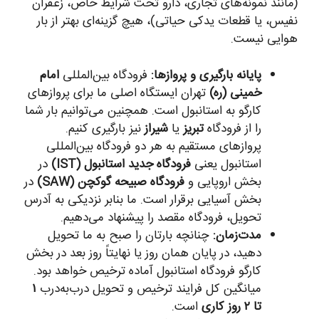
(مانند نمونه‌های تجاری، دارو تحت شرایط خاص، زعفران
نفیس، یا قطعات یدکی حیاتی)، هیچ گزینه‌ای بهتر از بار
هوایی نیست.
پایانه بارگیری و پروازها:
فرودگاه بین‌المللی
امام
خمینی (ره)
تهران ایستگاه اصلی ما برای پروازهای
کارگو به استانبول است. همچنین می‌توانیم بار شما
را از فرودگاه
تبریز
یا
شیراز
نیز بارگیری کنیم.
پروازهای مستقیم به هر دو فرودگاه بین‌المللی
استانبول یعنی
فرودگاه جدید استانبول (IST)
در
بخش اروپایی و
فرودگاه صبیحه گوکچن (SAW)
در
بخش آسیایی برقرار است. ما بنابر نزدیکی به آدرس
تحویل، فرودگاه مقصد را پیشنهاد می‌دهیم.
مدت‌زمان:
چنانچه بارتان را صبح به ما تحویل
دهید، در پایان همان روز یا نهایتاً روز بعد در بخش
کارگو فرودگاه استانبول آماده ترخیص خواهد بود.
میانگین کل فرایند ترخیص و تحویل درب‌به‌درب
۱
تا ۲ روز کاری
است.