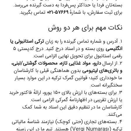
بسته‌تان فردا یا حداکثر پس‌فردا به دست گیرنده می‌رسد.
برای ثبت سفارش، با شمارهٔ
۵۷۶۶۹-۰۲۱
تماس بگیرید.
نکات مهم برای هر دو روش
۱. آدرس و شماره تماس گیرنده را به زبان
ترکی استانبولی یا
انگلیسی
روی بسته و در اسناد درج کنید. درج کدپستی ۵
رقمی استانبول برای تحویل نهایی الزامی است.
۲. از ارسال
دارو، مواد غذایی تازه، محصولات گوشتی/لبنی،
و باتری‌های لیتیومی
بدون هماهنگی قبلی با کارشناسان
ما خودداری کنید؛ قوانین گمرک ترکیه در این موارد بسیار
سختگیرانه است.
۳. برای بسته‌های با ارزش بالای ۱۵۰ یورو، ارائهٔ فاکتور خرید
یا ارزش تقریبی در اظهارنامهٔ گمرکی الزامی است.
کارشناسان ما در تنظیم دقیق این اسناد به شما کمک
می‌کنند.
۴. بسته‌های تجاری (حتی کوچک) نیازمند شناسهٔ مالیاتی
ترکیه (Vergi Numarası) هستند. تیم ما در این زمینه