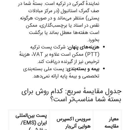
نمایندهٔ گمرکی در ترکیه است. بستهٔ شما در
صف گمرک استانبول (در مرکز مبادلات
پستی) منتظر می‌ماند و در صورت هرگونه
نقص در اسناد یا برچسب‌گذاری، ممکن
است هفته‌ها معطل بماند یا برگشت
بخورد.
هزینه‌های پنهان:
شرکت پست ترکیه
(PTT) ممکن است علاوه بر VAT، هزینهٔ
ترخیص نیز از گیرنده دریافت کند.
بیمه و بسته‌بندی:
پست ملی بسته‌بندی
تخصصی و بیمهٔ پایه ارائه نمی‌دهد.
جدول مقایسهٔ سریع: کدام روش برای
بستهٔ شما مناسب‌تر است؟
پست بین‌المللی
معیار
سرویس اکسپرس
ایران (EMS/
مقایسه
هوایی آنی‌بار