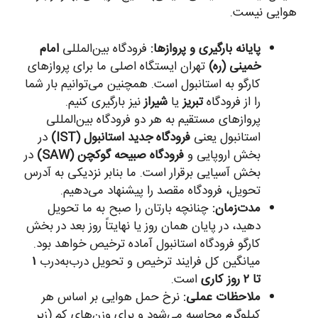
هوایی نیست.
پایانه بارگیری و پروازها:
فرودگاه بین‌المللی
امام
خمینی (ره)
تهران ایستگاه اصلی ما برای پروازهای
کارگو به استانبول است. همچنین می‌توانیم بار شما
را از فرودگاه
تبریز
یا
شیراز
نیز بارگیری کنیم.
پروازهای مستقیم به هر دو فرودگاه بین‌المللی
استانبول یعنی
فرودگاه جدید استانبول (IST)
در
بخش اروپایی و
فرودگاه صبیحه گوکچن (SAW)
در
بخش آسیایی برقرار است. ما بنابر نزدیکی به آدرس
تحویل، فرودگاه مقصد را پیشنهاد می‌دهیم.
مدت‌زمان:
چنانچه بارتان را صبح به ما تحویل
دهید، در پایان همان روز یا نهایتاً روز بعد در بخش
کارگو فرودگاه استانبول آماده ترخیص خواهد بود.
میانگین کل فرایند ترخیص و تحویل درب‌به‌درب
۱
تا ۲ روز کاری
است.
ملاحظات عملی:
نرخ حمل هوایی بر اساس هر
کیلوگرم محاسبه می‌شود و برای وزن‌های کم (زیر