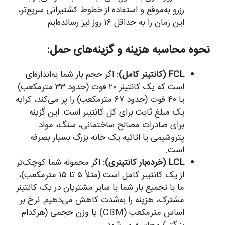
رزرو به‌موقع و استفاده از خطوط کشتیرانی سریع‌تر،
این زمان را به حداقل ۱۶ روز نیز رسانده‌ایم.
نحوه محاسبه هزینه و گزینه‌های حمل:
FCL (کانتینر کامل):
اگر حجم بار شما به‌اندازه‌ای
است که یک کانتینر ۲۰ فوت (حدود ۳۳ مترمکعب)
یا ۴۰ فوت (حدود ۶۷ مترمکعب) را پر می‌کند، کرایه
یک مبلغ ثابت برای کل کانتینر است. این گزینه
برای صادرات مصالح ساختمانی، سنگ، مواد
پتروشیمی یا اثاثیه یک خانه بزرگ بسیار بصرفه
است.
LCL (خرده‌بار کانتینری):
اگر محموله شما کوچک‌تر
از یک کانتینر کامل است (مثلاً ۵ تا ۱۵ مترمکعب)،
ما با تجمیع بار شما با سایر مشتریان در یک کانتینر
مشترک، هزینه را به‌شدت کاهش می‌دهیم. نرخ بر
اساس مترمکعب (CBM) یا وزن حجمی (هرکدام