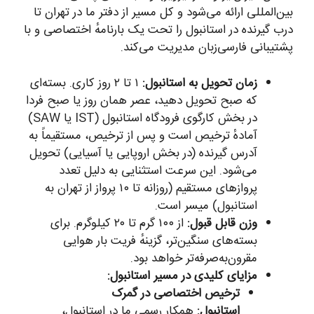
بین‌المللی ارائه می‌شود و کل مسیر از دفتر ما در تهران تا
درب گیرنده در استانبول را تحت یک بارنامهٔ اختصاصی و با
پشتیبانی فارسی‌زبان مدیریت می‌کند.
زمان تحویل به استانبول:
۱ تا ۲ روز کاری. بسته‌ای
که صبح تحویل دهید، عصر همان روز یا صبح فردا
در بخش کارگوی فرودگاه استانبول (IST یا SAW)
آمادهٔ ترخیص است و پس از ترخیص، مستقیماً به
آدرس گیرنده (در بخش اروپایی یا آسیایی) تحویل
می‌شود. این سرعت استثنایی به دلیل تعدد
پروازهای مستقیم (روزانه تا ۱۰ پرواز از تهران به
استانبول) میسر است.
وزن قابل قبول:
از ۱۰۰ گرم تا ۲۰ کیلوگرم. برای
بسته‌های سنگین‌تر، گزینهٔ فریت بار هوایی
مقرون‌به‌صرفه‌تر خواهد بود.
مزایای کلیدی در مسیر استانبول:
ترخیص اختصاصی در گمرک
استانبول:
همکار رسمی ما در استانبول،