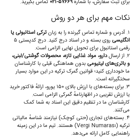
برای ثبت سفارش، با شمارهٔ
۵۷۶۶۹-۰۲۱
تماس بگیرید.
نکات مهم برای هر دو روش
۱. آدرس و شماره تماس گیرنده را به زبان
ترکی استانبولی یا
انگلیسی
روی بسته و در اسناد درج کنید. درج کدپستی ۵
رقمی استانبول برای تحویل نهایی الزامی است.
۲. از ارسال
دارو، مواد غذایی تازه، محصولات گوشتی/لبنی،
و باتری‌های لیتیومی
بدون هماهنگی قبلی با کارشناسان
ما خودداری کنید؛ قوانین گمرک ترکیه در این موارد بسیار
سختگیرانه است.
۳. برای بسته‌های با ارزش بالای ۱۵۰ یورو، ارائهٔ فاکتور خرید
یا ارزش تقریبی در اظهارنامهٔ گمرکی الزامی است.
کارشناسان ما در تنظیم دقیق این اسناد به شما کمک
می‌کنند.
۴. بسته‌های تجاری (حتی کوچک) نیازمند شناسهٔ مالیاتی
ترکیه (Vergi Numarası) هستند. تیم ما در این زمینه
راهنمایی کامل ارائه می‌دهد.