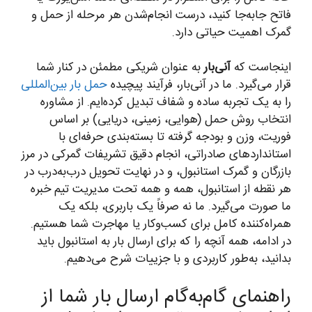
فاتح جابه‌جا کنید، درست انجام‌شدن هر مرحله از حمل و
گمرک اهمیت حیاتی دارد.
اینجاست که
آنی‌بار
به عنوان شریکی مطمئن در کنار شما
قرار می‌گیرد. ما در آنی‌بار، فرآیند پیچیده
حمل بار بین‌المللی
را به یک تجربه ساده و شفاف تبدیل کرده‌ایم. از مشاوره
انتخاب روش حمل (هوایی، زمینی، دریایی) بر اساس
فوریت، وزن و بودجه گرفته تا بسته‌بندی حرفه‌ای با
استانداردهای صادراتی، انجام دقیق تشریفات گمرکی در مرز
بازرگان و گمرک استانبول، و در نهایت تحویل درب‌به‌درب در
هر نقطه از استانبول، همه و همه تحت مدیریت تیم خبره
ما صورت می‌گیرد. ما نه صرفاً یک باربری، بلکه یک
همراه‌کننده کامل برای کسب‌وکار یا مهاجرت شما هستیم.
در ادامه، همه آنچه را که برای ارسال بار به استانبول باید
بدانید، به‌طور کاربردی و با جزییات شرح می‌دهیم.
راهنمای گام‌به‌گام ارسال بار شما از