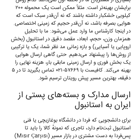
بسیاری از مشتریان ما در لحظه اول نمی‌دانند کدام روش
برایشان بهینه‌تر است. مثلاً ممکن است یک محموله ۲۰۰
کیلویی خشکبار داشته باشند که نه آن‌قدر سبک است که
هوایی بصرفه باشد، نه آن‌قدر حجیم که زمینی اختصاصی.
در اینجا کارشناس ما وارد عمل می‌شود: ما با تحلیل
همزمان وزن، حجم، ابعاد، مقصد دقیق در استانبول (بخش
اروپایی یا آسیایی) و بازه زمانی مد نظر شما، یک یا ترکیبی
از روش‌ها را پیشنهاد می‌دهیم. حتی گاهی ارسال هوایی
یک بخش فوری و ارسال زمینی مابقی بار، هزینه نهایی را
بهینه می‌کند. کافیست با ۵۷۶۶۹-۰۲۱ تماس بگیرید تا در ۵
دقیقه، بهترین مسیر پیش رویتان ترسیم شود.
ارسال مدارک و بسته‌های پستی از
ایران به استانبول
برای دانشجویی که فردا در دانشگاه بوغازیچی یا فنی
استانبول ثبت‌نام دارد، تاجری که نمونهٔ کالا را باید تا
پس‌فردا به دست مشتری در بازار مسیر (Mısır Çarşısı)