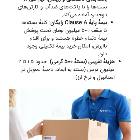
بسته‌ها را با پاکت‌های ضدآب و کارتن‌های
دوجداره آماده می‌کند.
بیمهٔ پایهٔ Clause A رایگان:
کلیهٔ بسته‌ها
تا سقف ۵۰۰ میلیون تومان تحت پوشش
بیمهٔ «تمام خطر» هستند و برای اقلام
باارزش، امکان خرید بیمهٔ تکمیلی وجود
دارد.
هزینهٔ تقریبی (بستهٔ ۵۰۰ گرمی):
حدود ۱.۵ تا ۲
میلیون تومان (بسته به ابعاد، ناحیهٔ تحویل در
استانبول و نرخ ارز).