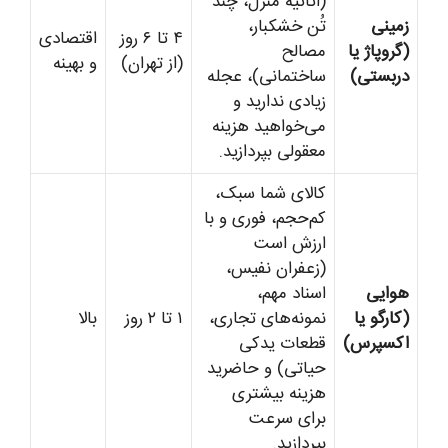
(اثاثیه منزل، چند
زمینی
تُن خشکبار،
۴ تا ۶ روز
اقتصادی
(گروپاژ یا
مصالح
(از تهران)
و بهینه
دربستی)
ساختمانی)، عجله
زیادی ندارید و
می‌خواهید هزینه
معقولی بپردازید.
کالای شما سبک،
کم‌حجم، فوری و با
ارزش است
(زعفران نفیس،
هوایی
اسناد مهم،
(کارگو یا
نمونه‌های تجاری،
۱ تا ۲ روز
بالا
اکسپرس)
قطعات یدکی
حیاتی) و حاضرید
هزینه بیشتری
برای سرعت
بپردازید.