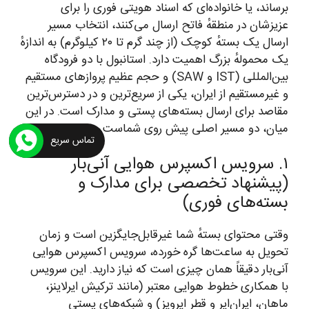
برساند، یا خانواده‌ای که اسناد هویتی فوری را برای
عزیزشان در منطقهٔ فاتح ارسال می‌کنند، انتخاب مسیر
ارسال یک بستهٔ کوچک (از چند گرم تا ۲۰ کیلوگرم) به اندازهٔ
یک محمولهٔ بزرگ اهمیت دارد. استانبول با دو فرودگاه
بین‌المللی (IST و SAW) و حجم عظیم پروازهای مستقیم
و غیرمستقیم از ایران، یکی از سریع‌ترین و در دسترس‌ترین
مقاصد برای ارسال بسته‌های پستی و مدارک است. در این
میان، دو مسیر اصلی پیش روی شماست.
تماس سریع
۱. سرویس اکسپرس هوایی آنی‌بار
(پیشنهاد تخصصی برای مدارک و
بسته‌های فوری)
وقتی محتوای بستهٔ شما غیرقابل‌جایگزین است و زمان
تحویل به ساعت‌ها گره خورده، سرویس اکسپرس هوایی
آنی‌بار دقیقاً همان چیزی است که نیاز دارید. این سرویس
با همکاری خطوط هوایی معتبر (مانند ترکیش ایرلاینز،
ماهان، ایران‌ایر و قطر ایرویز) و شبکه‌های پستی