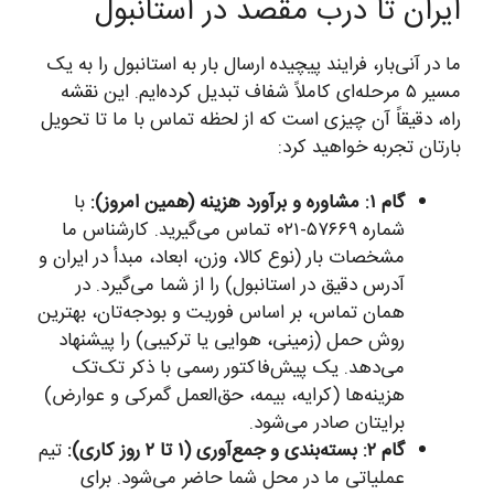
ایران تا درب مقصد در استانبول
ما در آنی‌بار، فرایند پیچیده ارسال بار به استانبول را به یک
مسیر ۵ مرحله‌ای کاملاً شفاف تبدیل کرده‌ایم. این نقشه
راه، دقیقاً آن چیزی است که از لحظه تماس با ما تا تحویل
بارتان تجربه خواهید کرد:
گام ۱: مشاوره و برآورد هزینه (همین امروز):
با
شماره ۵۷۶۶۹-۰۲۱ تماس می‌گیرید. کارشناس ما
مشخصات بار (نوع کالا، وزن، ابعاد، مبدأ در ایران و
آدرس دقیق در استانبول) را از شما می‌گیرد. در
همان تماس، بر اساس فوریت و بودجه‌تان، بهترین
روش حمل (زمینی، هوایی یا ترکیبی) را پیشنهاد
می‌دهد. یک پیش‌فاکتور رسمی با ذکر تک‌تک
هزینه‌ها (کرایه، بیمه، حق‌العمل گمرکی و عوارض)
برایتان صادر می‌شود.
گام ۲: بسته‌بندی و جمع‌آوری (۱ تا ۲ روز کاری):
تیم
عملیاتی ما در محل شما حاضر می‌شود. برای