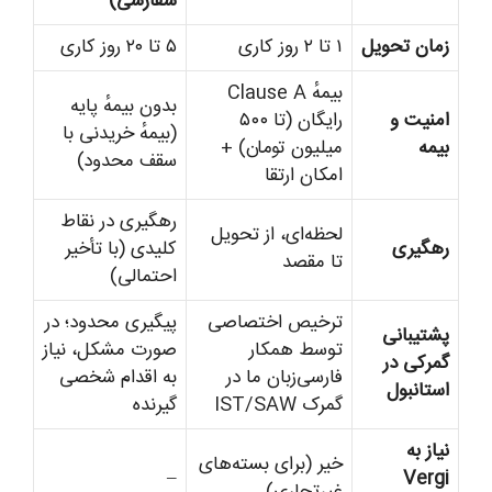
سفارشی)
زمان تحویل
۱ تا ۲ روز کاری
۵ تا ۲۰ روز کاری
بیمهٔ Clause A
بدون بیمهٔ پایه
امنیت و
رایگان (تا ۵۰۰
(بیمهٔ خریدنی با
بیمه
میلیون تومان) +
سقف محدود)
امکان ارتقا
رهگیری در نقاط
لحظه‌ای، از تحویل
رهگیری
کلیدی (با تأخیر
تا مقصد
احتمالی)
ترخیص اختصاصی
پیگیری محدود؛ در
پشتیبانی
توسط همکار
صورت مشکل، نیاز
گمرکی در
فارسی‌زبان ما در
به اقدام شخصی
استانبول
گمرک IST/SAW
گیرنده
نیاز به
خیر (برای بسته‌های
–
Vergi
غیرتجاری)