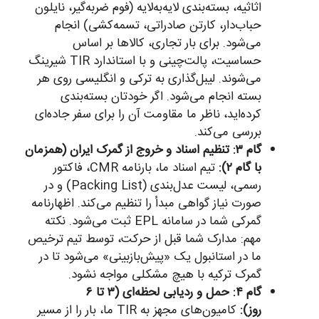
اثاثیه، بسته‌بندی لایه‌به‌لایه (فوم ضربه‌گیر، نایلون
حباب‌دار، کارتن صادراتی، تسمه‌کشی) انجام
می‌شود. برای بار تجاری، کالاها بر اساس
حساسیت، پالت‌چینی و با استاندارد TIR شیرینگ
می‌شوند. لیبل‌گذاری به ترکی و انگلیسی روی هر
بسته انجام می‌شود. اگر خودتان بسته‌بندی
کرده‌اید، ناظر ما مقاومت آن را برای سفر جاده‌ای
بررسی می‌کند.
گام ۳: تنظیم اسناد و خروج از گمرک ایران (همزمان
با گام ۲):
تیم اسناد ما، بارنامه CMR، فاکتور
رسمی، لیست عدل‌بندی (Packing List) و در
صورت نیاز گواهی مبدأ را تنظیم می‌کند. اظهارنامه
گمرکی شما در سامانه EPL ثبت می‌شود. نکته
مهم: مدارک شما قبل از حرکت، توسط تیم ترخیص
ما در استانبول یک «پیش‌بازبینی» می‌شود تا در
گمرک ترکیه با هیچ مشکلی مواجه نشود.
گام ۴: حمل و ردیابی لحظه‌ای (۳ تا ۶
روز):
کامیون‌های مجهز به TIR ما، بار را از مسیر