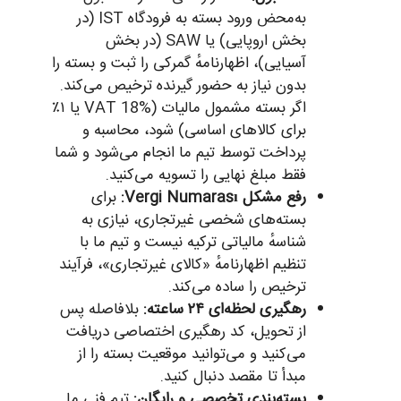
به‌محض ورود بسته به فرودگاه IST (در
بخش اروپایی) یا SAW (در بخش
آسیایی)، اظهارنامهٔ گمرکی را ثبت و بسته را
بدون نیاز به حضور گیرنده ترخیص می‌کند.
اگر بسته مشمول مالیات (VAT 18% یا ۱٪
برای کالاهای اساسی) شود، محاسبه و
پرداخت توسط تیم ما انجام می‌شود و شما
فقط مبلغ نهایی را تسویه می‌کنید.
رفع مشکل Vergi Numarası:
برای
بسته‌های شخصی غیرتجاری، نیازی به
شناسهٔ مالیاتی ترکیه نیست و تیم ما با
تنظیم اظهارنامهٔ «کالای غیرتجاری»، فرآیند
ترخیص را ساده می‌کند.
رهگیری لحظه‌ای ۲۴ ساعته:
بلافاصله پس
از تحویل، کد رهگیری اختصاصی دریافت
می‌کنید و می‌توانید موقعیت بسته را از
مبدأ تا مقصد دنبال کنید.
بسته‌بندی تخصصی و رایگان:
تیم فنی ما