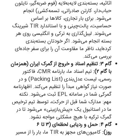
اثاثیه، بسته‌بندی لایه‌به‌لایه (فوم ضربه‌گیر، نایلون
حباب‌دار، کارتن صادراتی، تسمه‌کشی) انجام
می‌شود. برای بار تجاری، کالاها بر اساس
حساسیت، پالت‌چینی و با استاندارد TIR شیرینگ
می‌شوند. لیبل‌گذاری به ترکی و انگلیسی روی هر
بسته انجام می‌شود. اگر خودتان بسته‌بندی
کرده‌اید، ناظر ما مقاومت آن را برای سفر جاده‌ای
بررسی می‌کند.
گام ۳: تنظیم اسناد و خروج از گمرک ایران (همزمان
با گام ۲):
تیم اسناد ما، بارنامه CMR، فاکتور
رسمی، لیست عدل‌بندی (Packing List) و در
صورت نیاز گواهی مبدأ را تنظیم می‌کند. اظهارنامه
گمرکی شما در سامانه EPL ثبت می‌شود. نکته
مهم: مدارک شما قبل از حرکت، توسط تیم ترخیص
ما در استانبول یک «پیش‌بازبینی» می‌شود تا در
گمرک ترکیه با هیچ مشکلی مواجه نشود.
گام ۴: حمل و ردیابی لحظه‌ای (۳ تا ۶
روز):
کامیون‌های مجهز به TIR ما، بار را از مسیر