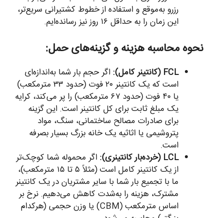
رزرو به‌موقع و استفاده از خطوط کشتیرانی سریع‌تر،
این زمان را به حداقل ۱۶ روز نیز رسانده‌ایم.
نحوه محاسبه هزینه و گزینه‌های حمل:
FCL (کانتینر کامل):
اگر حجم بار شما به‌اندازه‌ای
است که یک کانتینر ۲۰ فوت (حدود ۳۳ مترمکعب)
یا ۴۰ فوت (حدود ۶۷ مترمکعب) را پر می‌کند، کرایه
یک مبلغ ثابت برای کل کانتینر است. این گزینه
برای صادرات مصالح ساختمانی، سنگ، مواد
پتروشیمی یا اثاثیه یک خانه بزرگ بسیار بصرفه
است.
LCL (خرده‌بار کانتینری):
اگر محموله شما کوچک‌تر
از یک کانتینر کامل است (مثلاً ۵ تا ۱۵ مترمکعب)،
ما با تجمیع بار شما با سایر مشتریان در یک کانتینر
مشترک، هزینه را به‌شدت کاهش می‌دهیم. نرخ بر
اساس مترمکعب (CBM) یا وزن حجمی (هرکدام