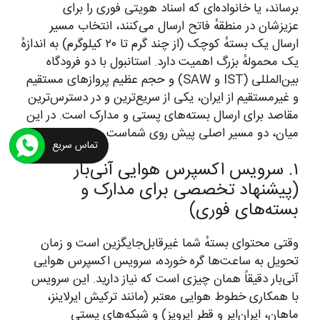
برساند، یا خانواده‌ای که اسناد هویتی فوری را برای
عزیزشان در منطقهٔ فاتح ارسال می‌کنند، انتخاب مسیر
ارسال یک بستهٔ کوچک (از چند گرم تا ۲۰ کیلوگرم) به اندازهٔ
یک محمولهٔ بزرگ اهمیت دارد. استانبول با دو فرودگاه
بین‌المللی (IST و SAW) و حجم عظیم پروازهای مستقیم
و غیرمستقیم از ایران، یکی از سریع‌ترین و در دسترس‌ترین
مقاصد برای ارسال بسته‌های پستی و مدارک است. در این
میان، دو مسیر اصلی پیش روی شماست.
تماس سریع
۱. سرویس اکسپرس هوایی آنی‌بار
(پیشنهاد تخصصی برای مدارک و
بسته‌های فوری)
وقتی محتوای بستهٔ شما غیرقابل‌جایگزین است و زمان
تحویل به ساعت‌ها گره خورده، سرویس اکسپرس هوایی
آنی‌بار دقیقاً همان چیزی است که نیاز دارید. این سرویس
با همکاری خطوط هوایی معتبر (مانند ترکیش ایرلاینز،
ماهان، ایران‌ایر و قطر ایرویز) و شبکه‌های پستی