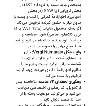
به‌محض ورود بسته به فرودگاه IST (در
بخش اروپایی) یا SAW (در بخش
آسیایی)، اظهارنامهٔ گمرکی را ثبت و بسته را
بدون نیاز به حضور گیرنده ترخیص می‌کند.
اگر بسته مشمول مالیات (VAT 18% یا ۱٪
برای کالاهای اساسی) شود، محاسبه و
پرداخت توسط تیم ما انجام می‌شود و شما
فقط مبلغ نهایی را تسویه می‌کنید.
رفع مشکل Vergi Numarası:
برای
بسته‌های شخصی غیرتجاری، نیازی به
شناسهٔ مالیاتی ترکیه نیست و تیم ما با
تنظیم اظهارنامهٔ «کالای غیرتجاری»، فرآیند
ترخیص را ساده می‌کند.
رهگیری لحظه‌ای ۲۴ ساعته:
بلافاصله پس
از تحویل، کد رهگیری اختصاصی دریافت
می‌کنید و می‌توانید موقعیت بسته را از
مبدأ تا مقصد دنبال کنید.
بسته‌بندی تخصصی و رایگان:
تیم فنی ما