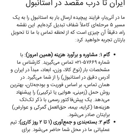
ایران تا درب مقصد در استانبول
ما در آنی‌بار، فرایند پیچیده ارسال بار به استانبول را به یک
مسیر ۵ مرحله‌ای کاملاً شفاف تبدیل کرده‌ایم. این نقشه
راه، دقیقاً آن چیزی است که از لحظه تماس با ما تا تحویل
بارتان تجربه خواهید کرد:
گام ۱: مشاوره و برآورد هزینه (همین امروز):
با
شماره ۵۷۶۶۹-۰۲۱ تماس می‌گیرید. کارشناس ما
مشخصات بار (نوع کالا، وزن، ابعاد، مبدأ در ایران و
آدرس دقیق در استانبول) را از شما می‌گیرد. در
همان تماس، بر اساس فوریت و بودجه‌تان، بهترین
روش حمل (زمینی، هوایی یا ترکیبی) را پیشنهاد
می‌دهد. یک پیش‌فاکتور رسمی با ذکر تک‌تک
هزینه‌ها (کرایه، بیمه، حق‌العمل گمرکی و عوارض)
برایتان صادر می‌شود.
گام ۲: بسته‌بندی و جمع‌آوری (۱ تا ۲ روز کاری):
تیم
عملیاتی ما در محل شما حاضر می‌شود. برای