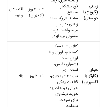
(اثاثیه منزل، چند
زمینی
تُن خشکبار،
۴ تا ۶ روز
اقتصادی
(گروپاژ یا
مصالح
(از تهران)
و بهینه
دربستی)
ساختمانی)، عجله
زیادی ندارید و
می‌خواهید هزینه
معقولی بپردازید.
کالای شما سبک،
کم‌حجم، فوری و با
ارزش است
(زعفران نفیس،
هوایی
اسناد مهم،
(کارگو یا
نمونه‌های تجاری،
۱ تا ۲ روز
بالا
اکسپرس)
قطعات یدکی
حیاتی) و حاضرید
هزینه بیشتری
برای سرعت
بپردازید.