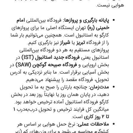
هوایی نیست.
پایانه بارگیری و پروازها:
فرودگاه بین‌المللی
امام
خمینی (ره)
تهران ایستگاه اصلی ما برای پروازهای
کارگو به استانبول است. همچنین می‌توانیم بار شما
را از فرودگاه
تبریز
یا
شیراز
نیز بارگیری کنیم.
پروازهای مستقیم به هر دو فرودگاه بین‌المللی
استانبول یعنی
فرودگاه جدید استانبول (IST)
در
بخش اروپایی و
فرودگاه صبیحه گوکچن (SAW)
در
بخش آسیایی برقرار است. ما بنابر نزدیکی به آدرس
تحویل، فرودگاه مقصد را پیشنهاد می‌دهیم.
مدت‌زمان:
چنانچه بارتان را صبح به ما تحویل
دهید، در پایان همان روز یا نهایتاً روز بعد در بخش
کارگو فرودگاه استانبول آماده ترخیص خواهد بود.
میانگین کل فرایند ترخیص و تحویل درب‌به‌درب
۱
تا ۲ روز کاری
است.
ملاحظات عملی:
نرخ حمل هوایی بر اساس هر
کیلوگرم محاسبه می‌شود و برای وزن‌های کم (زیر