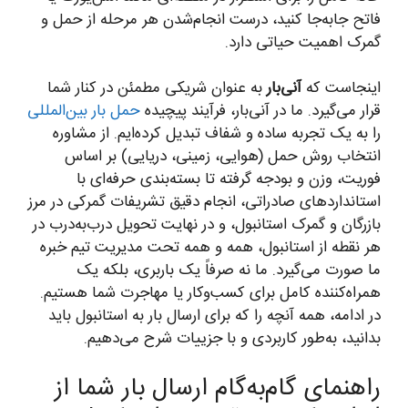
فاتح جابه‌جا کنید، درست انجام‌شدن هر مرحله از حمل و
گمرک اهمیت حیاتی دارد.
اینجاست که
آنی‌بار
به عنوان شریکی مطمئن در کنار شما
قرار می‌گیرد. ما در آنی‌بار، فرآیند پیچیده
حمل بار بین‌المللی
را به یک تجربه ساده و شفاف تبدیل کرده‌ایم. از مشاوره
انتخاب روش حمل (هوایی، زمینی، دریایی) بر اساس
فوریت، وزن و بودجه گرفته تا بسته‌بندی حرفه‌ای با
استانداردهای صادراتی، انجام دقیق تشریفات گمرکی در مرز
بازرگان و گمرک استانبول، و در نهایت تحویل درب‌به‌درب در
هر نقطه از استانبول، همه و همه تحت مدیریت تیم خبره
ما صورت می‌گیرد. ما نه صرفاً یک باربری، بلکه یک
همراه‌کننده کامل برای کسب‌وکار یا مهاجرت شما هستیم.
در ادامه، همه آنچه را که برای ارسال بار به استانبول باید
بدانید، به‌طور کاربردی و با جزییات شرح می‌دهیم.
راهنمای گام‌به‌گام ارسال بار شما از