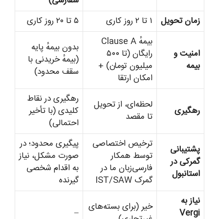
سفارشی)
زمان تحویل
۱ تا ۲ روز کاری
۵ تا ۲۰ روز کاری
بیمهٔ Clause A
بدون بیمهٔ پایه
امنیت و
رایگان (تا ۵۰۰
(بیمهٔ خریدنی با
بیمه
میلیون تومان) +
سقف محدود)
امکان ارتقا
رهگیری در نقاط
لحظه‌ای، از تحویل
رهگیری
کلیدی (با تأخیر
تا مقصد
احتمالی)
ترخیص اختصاصی
پیگیری محدود؛ در
پشتیبانی
توسط همکار
صورت مشکل، نیاز
گمرکی در
فارسی‌زبان ما در
به اقدام شخصی
استانبول
گمرک IST/SAW
گیرنده
نیاز به
خیر (برای بسته‌های
–
Vergi
غیرتجاری)