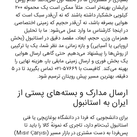
بسیاری از مشتریان ما در لحظه اول نمی‌دانند کدام روش
برایشان بهینه‌تر است. مثلاً ممکن است یک محموله ۲۰۰
کیلویی خشکبار داشته باشند که نه آن‌قدر سبک است که
هوایی بصرفه باشد، نه آن‌قدر حجیم که زمینی اختصاصی.
در اینجا کارشناس ما وارد عمل می‌شود: ما با تحلیل
همزمان وزن، حجم، ابعاد، مقصد دقیق در استانبول (بخش
اروپایی یا آسیایی) و بازه زمانی مد نظر شما، یک یا ترکیبی
از روش‌ها را پیشنهاد می‌دهیم. حتی گاهی ارسال هوایی
یک بخش فوری و ارسال زمینی مابقی بار، هزینه نهایی را
بهینه می‌کند. کافیست با ۵۷۶۶۹-۰۲۱ تماس بگیرید تا در ۵
دقیقه، بهترین مسیر پیش رویتان ترسیم شود.
ارسال مدارک و بسته‌های پستی از
ایران به استانبول
برای دانشجویی که فردا در دانشگاه بوغازیچی یا فنی
استانبول ثبت‌نام دارد، تاجری که نمونهٔ کالا را باید تا
پس‌فردا به دست مشتری در بازار مسیر (Mısır Çarşısı)