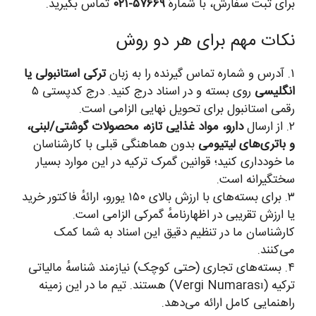
برای ثبت سفارش، با شمارهٔ
۵۷۶۶۹-۰۲۱
تماس بگیرید.
نکات مهم برای هر دو روش
۱. آدرس و شماره تماس گیرنده را به زبان
ترکی استانبولی یا
انگلیسی
روی بسته و در اسناد درج کنید. درج کدپستی ۵
رقمی استانبول برای تحویل نهایی الزامی است.
۲. از ارسال
دارو، مواد غذایی تازه، محصولات گوشتی/لبنی،
و باتری‌های لیتیومی
بدون هماهنگی قبلی با کارشناسان
ما خودداری کنید؛ قوانین گمرک ترکیه در این موارد بسیار
سختگیرانه است.
۳. برای بسته‌های با ارزش بالای ۱۵۰ یورو، ارائهٔ فاکتور خرید
یا ارزش تقریبی در اظهارنامهٔ گمرکی الزامی است.
کارشناسان ما در تنظیم دقیق این اسناد به شما کمک
می‌کنند.
۴. بسته‌های تجاری (حتی کوچک) نیازمند شناسهٔ مالیاتی
ترکیه (Vergi Numarası) هستند. تیم ما در این زمینه
راهنمایی کامل ارائه می‌دهد.