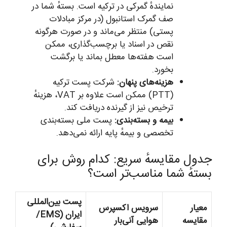
نمایندهٔ گمرکی در ترکیه است. بستهٔ شما در
صف گمرک استانبول (در مرکز مبادلات
پستی) منتظر می‌ماند و در صورت هرگونه
نقص در اسناد یا برچسب‌گذاری، ممکن
است هفته‌ها معطل بماند یا برگشت
بخورد.
هزینه‌های پنهان:
شرکت پست ترکیه
(PTT) ممکن است علاوه بر VAT، هزینهٔ
ترخیص نیز از گیرنده دریافت کند.
بیمه و بسته‌بندی:
پست ملی بسته‌بندی
تخصصی و بیمهٔ پایه ارائه نمی‌دهد.
جدول مقایسهٔ سریع: کدام روش برای
بستهٔ شما مناسب‌تر است؟
پست بین‌المللی
معیار
سرویس اکسپرس
ایران (EMS/
مقایسه
هوایی آنی‌بار