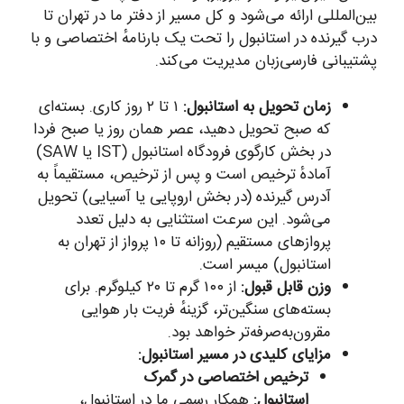
بین‌المللی ارائه می‌شود و کل مسیر از دفتر ما در تهران تا
درب گیرنده در استانبول را تحت یک بارنامهٔ اختصاصی و با
پشتیبانی فارسی‌زبان مدیریت می‌کند.
زمان تحویل به استانبول:
۱ تا ۲ روز کاری. بسته‌ای
که صبح تحویل دهید، عصر همان روز یا صبح فردا
در بخش کارگوی فرودگاه استانبول (IST یا SAW)
آمادهٔ ترخیص است و پس از ترخیص، مستقیماً به
آدرس گیرنده (در بخش اروپایی یا آسیایی) تحویل
می‌شود. این سرعت استثنایی به دلیل تعدد
پروازهای مستقیم (روزانه تا ۱۰ پرواز از تهران به
استانبول) میسر است.
وزن قابل قبول:
از ۱۰۰ گرم تا ۲۰ کیلوگرم. برای
بسته‌های سنگین‌تر، گزینهٔ فریت بار هوایی
مقرون‌به‌صرفه‌تر خواهد بود.
مزایای کلیدی در مسیر استانبول:
ترخیص اختصاصی در گمرک
استانبول:
همکار رسمی ما در استانبول،