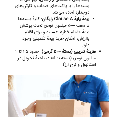
بسته‌ها را با پاکت‌های ضدآب و کارتن‌های
دوجداره آماده می‌کند.
بیمهٔ پایهٔ Clause A رایگان:
کلیهٔ بسته‌ها
تا سقف ۵۰۰ میلیون تومان تحت پوشش
بیمهٔ «تمام خطر» هستند و برای اقلام
باارزش، امکان خرید بیمهٔ تکمیلی وجود
دارد.
هزینهٔ تقریبی (بستهٔ ۵۰۰ گرمی):
حدود ۱.۵ تا ۲
میلیون تومان (بسته به ابعاد، ناحیهٔ تحویل در
استانبول و نرخ ارز).