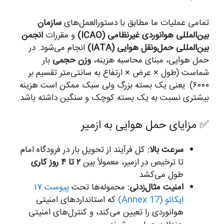
تمامی عملیات ما مطابق با دستورالعمل‌های
سازمان
بین‌المللی هوانوردی غیرنظامی (ICAO)
و مقررات
انجمن
بین‌المللی حمل‌ونقل هوایی (IATA)
انجام می‌شود. در
حمل هوایی، مبنای محاسبه هزینه،
وزن حجمی
بار
شماست (طول × عرض × ارتفاع به سانتی‌متر تقسیم بر
۶۰۰۰). یعنی یک بسته بزرگ ولی سبک ممکن است هزینه
بیشتری نسبت به یک بسته کوچک و سنگین داشته باشد.
✅ مزایای حمل هوایی به ازمیر
سرعت بالا:
کل فرآیند از تحویل بار در فرودگاه امام
تا ترخیص در ازمیر، معمولاً بین
۲ تا ۴ روز کاری
طول می‌کشد.
امنیت مثال‌زدنی:
محموله‌ها تحت
پیوست ۱۷
ایکائو (Annex 17)
که استانداردهای امنیتی
هوانوردی را تعیین می‌کند، و کنترل‌های امنیتی