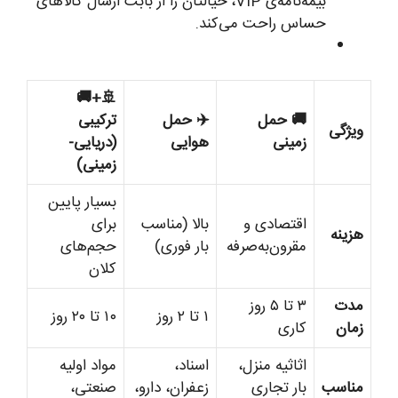
بیمه‌نامه‌ی VIP، خیالتان را از بابت ارسال کالاهای
حساس راحت می‌کند.
🚢+🚚
🚚 حمل
✈️ حمل
ترکیبی
ویژگی
زمینی
هوایی
(دریایی-
زمینی)
بسیار پایین
اقتصادی و
بالا (مناسب
برای
هزینه
مقرون‌به‌صرفه
بار فوری)
حجم‌های
کلان
مدت
۳ تا ۵ روز
۱ تا ۲ روز
۱۰ تا ۲۰ روز
زمان
کاری
اثاثیه منزل،
اسناد،
مواد اولیه
مناسب
بار تجاری
زعفران، دارو،
صنعتی،