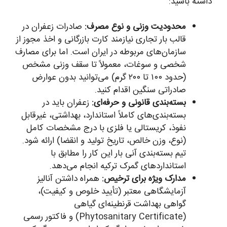
داشته باشید:
محدودیت وزنی و نوع مصرف:
صادرات زعفران در
قالب بار تجاری نیازمند کارت بازرگانی و اخذ مجوز از
سازمان‌های مربوطه در ایران است. اما برای مصارف
شخصی و سوغات، معمولاً تا سقف وزنی مشخص
(حدود ۱۰۰ تا ۲۰۰ گرم) می‌توانید بدون عوارض
صادراتی سنگین اقدام کنید.
بسته‌بندی قانونی و حرفه‌ای:
زعفران باید در
بسته‌بندی‌های کاملاً استاندارد، بهداشتی، غیرقابل
نفوذ، کریستالی یا فلزی با درج مشخصات کامل
(نوع، وزن خالص، تاریخ تولید و انقضا) ارائه شود.
تیم بسته‌بندی آنی بار این کار را مطابق با
استانداردهای گمرک ترکیه انجام می‌دهد.
مدارک ویژه برای ترخیص:
همراه داشتن آنالیز
آزمایشگاهی معتبر (تأیید خلوص و کیفیت)،
گواهی بهداشت قرنطینه‌ای گیاهی
(Phytosanitary Certificate) و فاکتور رسمی