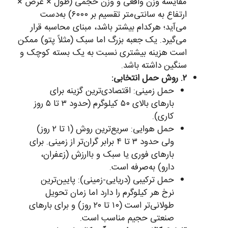
مقایسه وزن واقعی و وزن حجمی (طول × عرض ×
ارتفاع به سانتی‌متر تقسیم بر ۶۰۰۰) به‌دست
می‌آید؛ هرکدام بیشتر باشد، مبنای محاسبه قرار
می‌گیرد. یک جعبه بزرگ اما سبک (مثلاً پتو) ممکن
است هزینه بیشتری نسبت به یک بسته کوچک و
سنگین داشته باشد.
۲. روش حمل انتخابی:
حمل زمینی: اقتصادی‌ترین گزینه برای
بارهای بالای ۵۰ کیلوگرم (حدود ۳ تا ۵ روز
کاری).
حمل هوایی: سریع‌ترین روش (۱ تا ۲ روز)
ولی حدود ۳ تا ۴ برابر گران‌تر از زمینی. برای
بارهای فوری یا سبک و باارزش (زعفران،
دارو) به‌صرفه است.
حمل ترکیبی (دریایی-زمینی): پایین‌ترین
نرخ هر کیلوگرم را دارد اما زمان تحویل
طولانی‌تر است (۱۰ تا ۲۰ روز) و برای بارهای
صنعتی حجیم مناسب است.