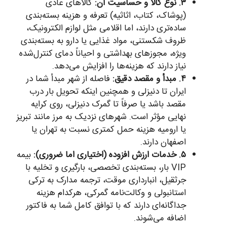
۳. نوع کالا و حساسیت آن:
کالاهای عادی
(پوشاک، کتاب، اثاثیه) تعرفه و هزینه بسته‌بندی
ساده‌تری دارند، اما اقلامی مثل لوازم الکترونیک،
ظروف شکستنی، مواد غذایی یا دارو به بسته‌بندی
ویژه، مجوزهای بهداشتی و احیاناً دمای کنترل‌شده
نیاز دارند که هزینه‌ها را افزایش می‌دهد.
۴. مبدأ و مقصد دقیق:
فاصله از شهر مبدأ شما در
ایران تا دنیزلی و همچنین اینکه تحویل بار درب
مقصد باشد یا صرفاً تا گمرک دنیزلی، روی کرایه
نهایی مؤثر است. شهرهای نزدیک به مرز مانند تبریز
یا ارومیه هزینه حمل کمتری نسبت به تهران یا
اصفهان دارند.
۵. خدمات ارزش افزوده (اختیاری اما ضروری):
بیمه
VIP بار، بسته‌بندی تخصصی، بارگیری و تخلیه با
جرثقیل، انبارداری موقت، ترجمه مدارک به ترکی
استانبولی و وکالت‌نامه گمرکی، هرکدام هزینه
جداگانه‌ای دارند که با توافق کامل شما به فاکتور
اضافه می‌شوند.