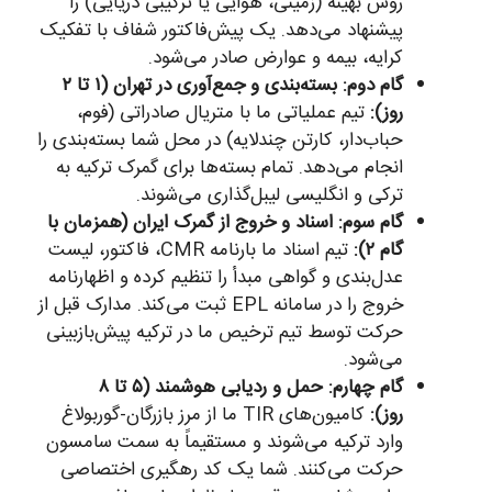
روش بهینه (زمینی، هوایی یا ترکیبی دریایی) را
پیشنهاد می‌دهد. یک پیش‌فاکتور شفاف با تفکیک
کرایه، بیمه و عوارض صادر می‌شود.
گام دوم: بسته‌بندی و جمع‌آوری در تهران (۱ تا ۲
روز):
تیم عملیاتی ما با متریال صادراتی (فوم،
حباب‌دار، کارتن چندلایه) در محل شما بسته‌بندی را
انجام می‌دهد. تمام بسته‌ها برای گمرک ترکیه به
ترکی و انگلیسی لیبل‌گذاری می‌شوند.
گام سوم: اسناد و خروج از گمرک ایران (همزمان با
گام ۲):
تیم اسناد ما بارنامه CMR، فاکتور، لیست
عدل‌بندی و گواهی مبدأ را تنظیم کرده و اظهارنامه
خروج را در سامانه EPL ثبت می‌کند. مدارک قبل از
حرکت توسط تیم ترخیص ما در ترکیه پیش‌بازبینی
می‌شود.
گام چهارم: حمل و ردیابی هوشمند (۵ تا ۸
روز):
کامیون‌های TIR ما از مرز بازرگان-گوربولاغ
وارد ترکیه می‌شوند و مستقیماً به سمت سامسون
حرکت می‌کنند. شما یک کد رهگیری اختصاصی