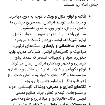
جنس اقلام زیر هستند:
اثاثیه و لوازم منزل و ویلا:
با توجه به موج مهاجرت
و خرید ملک توسط ایرانیان، عمده‌ترین بارهای ما
شامل یخچال، تلویزیون، ماشین لباسشویی،
مبلمان راحتی و استخری، سرویس خواب کامل،
لوازم آشپزخانه، لوستر، پرده و کتابخانه می‌شود.
مصالح ساختمانی و بازسازی:
سنگ‌های تزئینی،
سرامیک و کاشی‌های لوکس، شیرآلات مدرن، وان،
جکوزی، سونا و تجهیزات استخر که عمدتاً برای
بازسازی و تجهیز ویلاهای ایرانیان ارسال می‌گردد.
لوازم دکوراتیو و هنری:
تابلوهای نقاشی و خطاطی،
مجسمه‌ها و گلدان‌های دکوراتیو، مبلمان فضای باز
(حیاط و بالکن) و لوازم جانبی باغ و ویلا.
کالاهای تجاری و مصرفی:
پوشاک تابستانی، حوله
و منسوجات، کیف و کفش چرم، صنایع دستی
نفیس مانند خاتم‌کاری و میناکاری و ظروف مسی.
محصولات غذایی صنعتی:
خشکبار، شیرینی‌جات