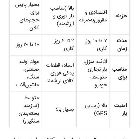
بسیار پایین
بالا (مناسب
اقتصادی و
برای
هزینه
بار فوری و
مقرون‌به‌صرفه
حجم‌های
ارزشمند)
کلان
مدت
۷ تا ۱۰ روز
۲ تا ۴ روز
۱۰ تا ۲۰ روز
زمان
کاری
کاری
اثاثیه منزل،
مواد اولیه
اسناد، قطعات
مناسب
بار تجاری
صنعتی،
یدکی فوری،
برای
متوسط،
سنگ،
کالای ارزشمند
خودرو
ماشین‌آلات
متوسط
امنیت
بالا (ردیابی
(نیازمند
بسیار بالا
بار
GPS)
بسته‌بندی
سنگین)