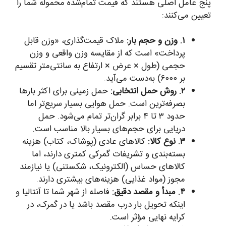
پنج عامل اصلی هستند که قیمت تمام‌شده محموله شما را
تعیین می‌کنند:
۱. وزن و حجم بار:
ملاک قیمت‌گذاری، «وزن قابل
پرداخت» است که از مقایسه وزن واقعی و وزن
حجمی (طول × عرض × ارتفاع به سانتی‌متر تقسیم
بر ۶۰۰۰) به‌دست می‌آید.
۲. روش حمل انتخابی:
حمل زمینی برای اکثر بارها
بصرفه‌ترین است. حمل هوایی بسیار سریع‌تر اما
حدود ۳ تا ۴ برابر گران‌تر تمام می‌شود. حمل
دریایی برای حجم‌های بسیار بالا مناسب است.
۳. نوع کالا:
کالاهای عادی (پوشاک، کتاب) هزینه
بسته‌بندی و تشریفات گمرکی کمتری دارند، اما
کالاهای حساس (الکترونیک، شکستنی) یا نیازمند
مجوز (مواد غذایی) هزینه‌های بیشتری دارند.
۴. مبدأ و مقصد دقیق:
فاصله از شهر شما تا آنتالیا و
اینکه تحویل بار درب مقصد باشد یا در گمرک، در
کرایه نهایی مؤثر است.