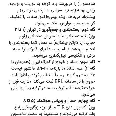
سامسون) را می‌پرسد و با توجه به فوریت و بودجه،
روش بهینه (زمینی، هوایی یا ترکیبی دریایی) را
پیشنهاد می‌دهد. یک پیش‌فاکتور شفاف با تفکیک
کرایه، بیمه و عوارض صادر می‌شود.
گام دوم: بسته‌بندی و جمع‌آوری در تهران (۱ تا ۲
روز):
تیم عملیاتی ما با متریال صادراتی (فوم،
حباب‌دار، کارتن چندلایه) در محل شما بسته‌بندی را
انجام می‌دهد. تمام بسته‌ها برای گمرک ترکیه به
ترکی و انگلیسی لیبل‌گذاری می‌شوند.
گام سوم: اسناد و خروج از گمرک ایران (همزمان با
گام ۲):
تیم اسناد ما بارنامه CMR، فاکتور، لیست
عدل‌بندی و گواهی مبدأ را تنظیم کرده و اظهارنامه
خروج را در سامانه EPL ثبت می‌کند. مدارک قبل از
حرکت توسط تیم ترخیص ما در ترکیه پیش‌بازبینی
می‌شود.
گام چهارم: حمل و ردیابی هوشمند (۵ تا ۸
روز):
کامیون‌های TIR ما از مرز بازرگان-گوربولاغ
وارد ترکیه می‌شوند و مستقیماً به سمت سامسون