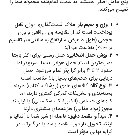
پنج عامل اصلی هستند که قیمت تمام‌شده محموله شما را
تعیین می‌کنند:
۱. وزن و حجم بار:
ملاک قیمت‌گذاری، «وزن قابل
پرداخت» است که از مقایسه وزن واقعی و وزن
حجمی (طول × عرض × ارتفاع به سانتی‌متر تقسیم
بر ۶۰۰۰) به‌دست می‌آید.
۲. روش حمل انتخابی:
حمل زمینی برای اکثر بارها
بصرفه‌ترین است. حمل هوایی بسیار سریع‌تر اما
حدود ۳ تا ۴ برابر گران‌تر تمام می‌شود. حمل
دریایی برای حجم‌های بسیار بالا مناسب است.
۳. نوع کالا:
کالاهای عادی (پوشاک، کتاب) هزینه
بسته‌بندی و تشریفات گمرکی کمتری دارند، اما
کالاهای حساس (الکترونیک، شکستنی) یا نیازمند
مجوز (مواد غذایی) هزینه‌های بیشتری دارند.
۴. مبدأ و مقصد دقیق:
فاصله از شهر شما تا آنتالیا و
اینکه تحویل بار درب مقصد باشد یا در گمرک، در
کرایه نهایی مؤثر است.