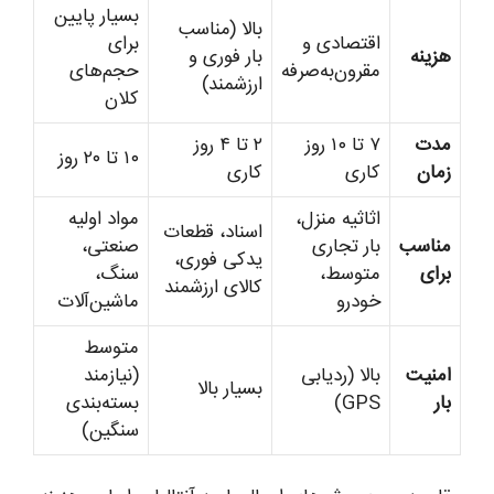
بسیار پایین
بالا (مناسب
اقتصادی و
برای
هزینه
بار فوری و
مقرون‌به‌صرفه
حجم‌های
ارزشمند)
کلان
مدت
۷ تا ۱۰ روز
۲ تا ۴ روز
۱۰ تا ۲۰ روز
زمان
کاری
کاری
اثاثیه منزل،
مواد اولیه
اسناد، قطعات
مناسب
بار تجاری
صنعتی،
یدکی فوری،
برای
متوسط،
سنگ،
کالای ارزشمند
خودرو
ماشین‌آلات
متوسط
امنیت
بالا (ردیابی
(نیازمند
بسیار بالا
بار
GPS)
بسته‌بندی
سنگین)