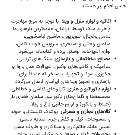
جنس اقلام زیر هستند:
اثاثیه و لوازم منزل و ویلا:
با توجه به موج مهاجرت
و خرید ملک توسط ایرانیان، عمده‌ترین بارهای ما
شامل یخچال، تلویزیون، ماشین لباسشویی،
مبلمان راحتی و استخری، سرویس خواب کامل،
لوازم آشپزخانه، لوستر، پرده و کتابخانه می‌شود.
مصالح ساختمانی و بازسازی:
سنگ‌های تزئینی،
سرامیک و کاشی‌های لوکس، شیرآلات مدرن، وان،
جکوزی، سونا و تجهیزات استخر که عمدتاً برای
بازسازی و تجهیز ویلاهای ایرانیان ارسال می‌گردد.
لوازم دکوراتیو و هنری:
تابلوهای نقاشی و خطاطی،
مجسمه‌ها و گلدان‌های دکوراتیو، مبلمان فضای باز
(حیاط و بالکن) و لوازم جانبی باغ و ویلا.
کالاهای تجاری و مصرفی:
پوشاک تابستانی، حوله
و منسوجات، کیف و کفش چرم، صنایع دستی
نفیس مانند خاتم‌کاری و میناکاری و ظروف مسی.
محصولات غذایی صنعتی:
خشکبار، شیرینی‌جات