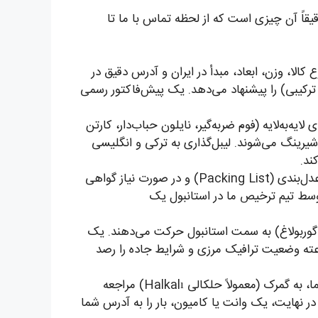
تبدیل کرده‌ایم. این نقشه راه، دقیقاً آن چیزی است که از لحظه تماس با ما تا
ار (نوع کالا، وزن، ابعاد، مبدأ در ایران و آدرس دقیق در
 ترکیبی) را پیشنهاد می‌دهد. یک پیش‌فاکتور رسمی
یه‌به‌لایه (فوم ضربه‌گیر، نایلون حباب‌دار، کارتن
راتی، تسمه‌کشی) انجام می‌شود. برای بار تجاری، کالاها بر اساس حساسیت، پالت‌چینی و با استاندارد TIR شیرینگ می‌شوند. لیبل‌گذاری به ترکی و انگلیسی
ند.
تیم اسناد ما، بارنامه CMR، فاکتور رسمی، لیست عدل‌بندی (Packing List) و در صورت نیاز گواهی
ارک شما قبل از حرکت، توسط تیم ترخیص ما در استانبول یک
ولاً مرز بازرگان-گوربولاغ) به سمت استانبول حرکت می‌دهند. یک
ختصاصی دریافت می‌کنید و می‌توانید موقعیت بار را روی نقشه ببینید. تیم مدیریت مسیر ما ۲۴ ساعته وضعیت ترافیک مرزی و شرایط جاده را رصد
نماینده فارسی‌زبان ما در استانبول، با وکالت‌نامه رسمی شما، به گمرک (معمولاً حلکالی Halkalı) مراجعه
 در نهایت، یک وانت یا کامیون، بار را به آدرس شما