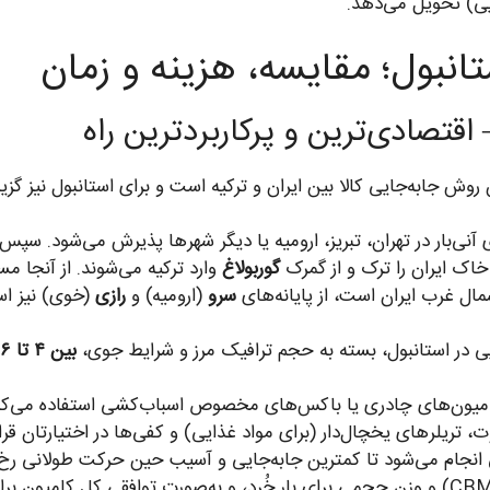
ایی) تحویل می‌دهد.
تانبول؛ مقایسه، هزینه و زمان
وش جابه‌جایی کالا بین ایران و ترکیه است و برای استانبول نیز گزی
خاک ایران را ترک و از گمرک
گوربولاغ
وارد ترکیه می‌شوند. از آنجا مس
مال غرب ایران است، از پایانه‌های
سرو
(ارومیه) و
رازی
(خوی) نیز اس
ی در استانبول، بسته به حجم ترافیک مرز و شرایط جوی،
بین ۴ تا ۶ روز کاری
 کامیون‌های چادری یا باکس‌های مخصوص اسباب‌کشی استفاده می‌کنی
تجاری، کامیون‌های کانتینری ۲۰ و ۴۰ فوت، تریلرهای یخچال‌دار (برای مواد غذایی) و کفی‌ها د
انجام می‌شود تا کمترین جابه‌جایی و آسیب حین حرکت طولانی رخ
حمل زمینی بر اساس مترمکعب (CBM) و وزن حجمی برای بار خُرد، و به‌صورت توافق