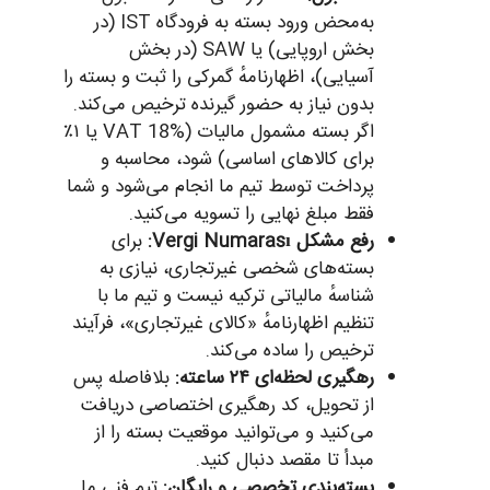
به‌محض ورود بسته به فرودگاه IST (در
بخش اروپایی) یا SAW (در بخش
آسیایی)، اظهارنامهٔ گمرکی را ثبت و بسته را
بدون نیاز به حضور گیرنده ترخیص می‌کند.
اگر بسته مشمول مالیات (VAT 18% یا ۱٪
برای کالاهای اساسی) شود، محاسبه و
پرداخت توسط تیم ما انجام می‌شود و شما
فقط مبلغ نهایی را تسویه می‌کنید.
رفع مشکل Vergi Numarası:
برای
بسته‌های شخصی غیرتجاری، نیازی به
شناسهٔ مالیاتی ترکیه نیست و تیم ما با
تنظیم اظهارنامهٔ «کالای غیرتجاری»، فرآیند
ترخیص را ساده می‌کند.
رهگیری لحظه‌ای ۲۴ ساعته:
بلافاصله پس
از تحویل، کد رهگیری اختصاصی دریافت
می‌کنید و می‌توانید موقعیت بسته را از
مبدأ تا مقصد دنبال کنید.
بسته‌بندی تخصصی و رایگان:
تیم فنی ما