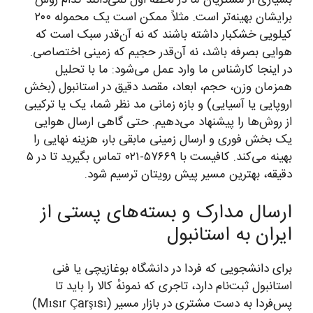
بسیاری از مشتریان ما در لحظه اول نمی‌دانند کدام روش
برایشان بهینه‌تر است. مثلاً ممکن است یک محموله ۲۰۰
کیلویی خشکبار داشته باشند که نه آن‌قدر سبک است که
هوایی بصرفه باشد، نه آن‌قدر حجیم که زمینی اختصاصی.
در اینجا کارشناس ما وارد عمل می‌شود: ما با تحلیل
همزمان وزن، حجم، ابعاد، مقصد دقیق در استانبول (بخش
اروپایی یا آسیایی) و بازه زمانی مد نظر شما، یک یا ترکیبی
از روش‌ها را پیشنهاد می‌دهیم. حتی گاهی ارسال هوایی
یک بخش فوری و ارسال زمینی مابقی بار، هزینه نهایی را
بهینه می‌کند. کافیست با ۵۷۶۶۹-۰۲۱ تماس بگیرید تا در ۵
دقیقه، بهترین مسیر پیش رویتان ترسیم شود.
ارسال مدارک و بسته‌های پستی از
ایران به استانبول
برای دانشجویی که فردا در دانشگاه بوغازیچی یا فنی
استانبول ثبت‌نام دارد، تاجری که نمونهٔ کالا را باید تا
پس‌فردا به دست مشتری در بازار مسیر (Mısır Çarşısı)