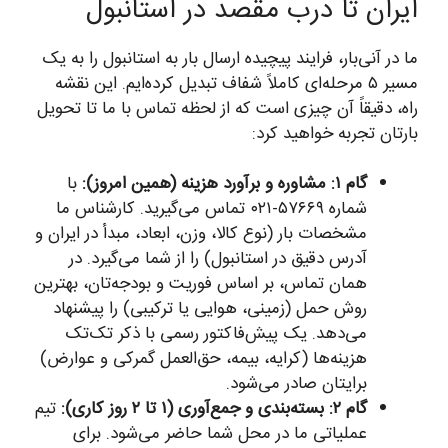
ایران تا درب مقصد در استانبول
ما در آنی‌بار، فرایند پیچیده ارسال بار به استانبول را به یک
مسیر ۵ مرحله‌ای کاملاً شفاف تبدیل کرده‌ایم. این نقشه
راه، دقیقاً آن چیزی است که از لحظه تماس با ما تا تحویل
بارتان تجربه خواهید کرد:
گام ۱: مشاوره و برآورد هزینه (همین امروز):
با
شماره ۵۷۶۶۹-۰۲۱ تماس می‌گیرید. کارشناس ما
مشخصات بار (نوع کالا، وزن، ابعاد، مبدأ در ایران و
آدرس دقیق در استانبول) را از شما می‌گیرد. در
همان تماس، بر اساس فوریت و بودجه‌تان، بهترین
روش حمل (زمینی، هوایی یا ترکیبی) را پیشنهاد
می‌دهد. یک پیش‌فاکتور رسمی با ذکر تک‌تک
هزینه‌ها (کرایه، بیمه، حق‌العمل گمرکی و عوارض)
برایتان صادر می‌شود.
گام ۲: بسته‌بندی و جمع‌آوری (۱ تا ۲ روز کاری):
تیم
عملیاتی ما در محل شما حاضر می‌شود. برای