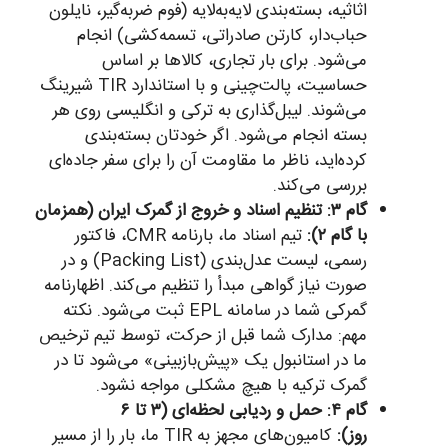
اثاثیه، بسته‌بندی لایه‌به‌لایه (فوم ضربه‌گیر، نایلون
حباب‌دار، کارتن صادراتی، تسمه‌کشی) انجام
می‌شود. برای بار تجاری، کالاها بر اساس
حساسیت، پالت‌چینی و با استاندارد TIR شیرینگ
می‌شوند. لیبل‌گذاری به ترکی و انگلیسی روی هر
بسته انجام می‌شود. اگر خودتان بسته‌بندی
کرده‌اید، ناظر ما مقاومت آن را برای سفر جاده‌ای
بررسی می‌کند.
گام ۳: تنظیم اسناد و خروج از گمرک ایران (همزمان
با گام ۲):
تیم اسناد ما، بارنامه CMR، فاکتور
رسمی، لیست عدل‌بندی (Packing List) و در
صورت نیاز گواهی مبدأ را تنظیم می‌کند. اظهارنامه
گمرکی شما در سامانه EPL ثبت می‌شود. نکته
مهم: مدارک شما قبل از حرکت، توسط تیم ترخیص
ما در استانبول یک «پیش‌بازبینی» می‌شود تا در
گمرک ترکیه با هیچ مشکلی مواجه نشود.
گام ۴: حمل و ردیابی لحظه‌ای (۳ تا ۶
روز):
کامیون‌های مجهز به TIR ما، بار را از مسیر