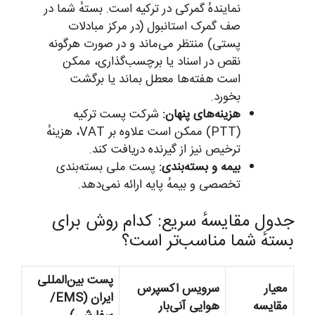
نمایندهٔ گمرکی در ترکیه است. بستهٔ شما در
صف گمرک استانبول (در مرکز مبادلات
پستی) منتظر می‌ماند و در صورت هرگونه
نقص در اسناد یا برچسب‌گذاری، ممکن
است هفته‌ها معطل بماند یا برگشت
بخورد.
هزینه‌های پنهان:
شرکت پست ترکیه
(PTT) ممکن است علاوه بر VAT، هزینهٔ
ترخیص نیز از گیرنده دریافت کند.
بیمه و بسته‌بندی:
پست ملی بسته‌بندی
تخصصی و بیمهٔ پایه ارائه نمی‌دهد.
جدول مقایسهٔ سریع: کدام روش برای
بستهٔ شما مناسب‌تر است؟
پست بین‌المللی
معیار
سرویس اکسپرس
ایران (EMS/
مقایسه
هوایی آنی‌بار