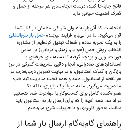
فاتح جابه‌جا کنید، درست انجام‌شدن هر مرحله از حمل و
گمرک اهمیت حیاتی دارد.
اینجاست که
آنی‌بار
به عنوان شریکی مطمئن در کنار شما
قرار می‌گیرد. ما در آنی‌بار، فرآیند پیچیده
حمل بار بین‌المللی
را به یک تجربه ساده و شفاف تبدیل کرده‌ایم. از مشاوره
انتخاب روش حمل (هوایی، زمینی، دریایی) بر اساس
فوریت، وزن و بودجه گرفته تا بسته‌بندی حرفه‌ای با
استانداردهای صادراتی، انجام دقیق تشریفات گمرکی در مرز
بازرگان و گمرک استانبول، و در نهایت تحویل درب‌به‌درب در
هر نقطه از استانبول، همه و همه تحت مدیریت تیم خبره
ما صورت می‌گیرد. ما نه صرفاً یک باربری، بلکه یک
همراه‌کننده کامل برای کسب‌وکار یا مهاجرت شما هستیم.
در ادامه، همه آنچه را که برای ارسال بار به استانبول باید
بدانید، به‌طور کاربردی و با جزییات شرح می‌دهیم.
راهنمای گام‌به‌گام ارسال بار شما از