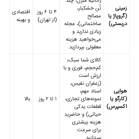
(اثاثیه منزل، چند
زمینی
تُن خشکبار،
۴ تا ۶ روز
اقتصادی
(گروپاژ یا
مصالح
(از تهران)
و بهینه
دربستی)
ساختمانی)، عجله
زیادی ندارید و
می‌خواهید هزینه
معقولی بپردازید.
کالای شما سبک،
کم‌حجم، فوری و با
ارزش است
(زعفران نفیس،
هوایی
اسناد مهم،
(کارگو یا
نمونه‌های تجاری،
۱ تا ۲ روز
بالا
اکسپرس)
قطعات یدکی
حیاتی) و حاضرید
هزینه بیشتری
برای سرعت
بپردازید.