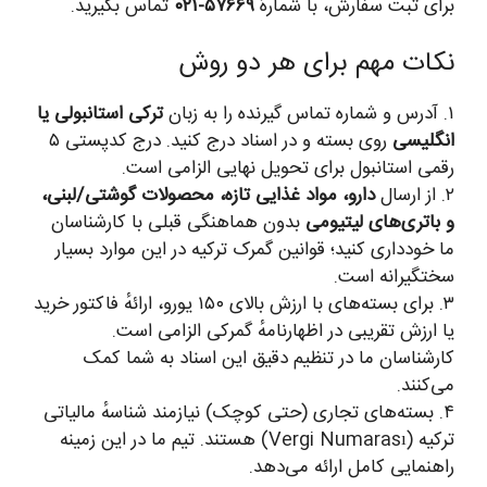
برای ثبت سفارش، با شمارهٔ
۵۷۶۶۹-۰۲۱
تماس بگیرید.
نکات مهم برای هر دو روش
۱. آدرس و شماره تماس گیرنده را به زبان
ترکی استانبولی یا
انگلیسی
روی بسته و در اسناد درج کنید. درج کدپستی ۵
رقمی استانبول برای تحویل نهایی الزامی است.
۲. از ارسال
دارو، مواد غذایی تازه، محصولات گوشتی/لبنی،
و باتری‌های لیتیومی
بدون هماهنگی قبلی با کارشناسان
ما خودداری کنید؛ قوانین گمرک ترکیه در این موارد بسیار
سختگیرانه است.
۳. برای بسته‌های با ارزش بالای ۱۵۰ یورو، ارائهٔ فاکتور خرید
یا ارزش تقریبی در اظهارنامهٔ گمرکی الزامی است.
کارشناسان ما در تنظیم دقیق این اسناد به شما کمک
می‌کنند.
۴. بسته‌های تجاری (حتی کوچک) نیازمند شناسهٔ مالیاتی
ترکیه (Vergi Numarası) هستند. تیم ما در این زمینه
راهنمایی کامل ارائه می‌دهد.