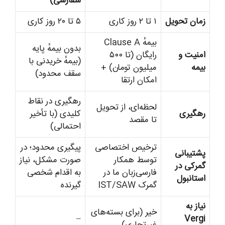
سفارشی)
زمان تحویل
۱ تا ۲ روز کاری
۵ تا ۲۰ روز کاری
بیمهٔ Clause A
بدون بیمهٔ پایه
امنیت و
رایگان (تا ۵۰۰
(بیمهٔ خریدنی با
بیمه
میلیون تومان) +
سقف محدود)
امکان ارتقا
رهگیری در نقاط
لحظه‌ای، از تحویل
رهگیری
کلیدی (با تأخیر
تا مقصد
احتمالی)
ترخیص اختصاصی
پیگیری محدود؛ در
پشتیبانی
توسط همکار
صورت مشکل، نیاز
گمرکی در
فارسی‌زبان ما در
به اقدام شخصی
استانبول
گمرک IST/SAW
گیرنده
نیاز به
خیر (برای بسته‌های
–
Vergi
غیرتجاری)