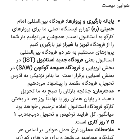
هوایی نیست.
پایانه بارگیری و پروازها:
فرودگاه بین‌المللی
امام
خمینی (ره)
تهران ایستگاه اصلی ما برای پروازهای
کارگو به استانبول است. همچنین می‌توانیم بار شما
را از فرودگاه
تبریز
یا
شیراز
نیز بارگیری کنیم.
پروازهای مستقیم به هر دو فرودگاه بین‌المللی
استانبول یعنی
فرودگاه جدید استانبول (IST)
در
بخش اروپایی و
فرودگاه صبیحه گوکچن (SAW)
در
بخش آسیایی برقرار است. ما بنابر نزدیکی به آدرس
تحویل، فرودگاه مقصد را پیشنهاد می‌دهیم.
مدت‌زمان:
چنانچه بارتان را صبح به ما تحویل
دهید، در پایان همان روز یا نهایتاً روز بعد در بخش
کارگو فرودگاه استانبول آماده ترخیص خواهد بود.
میانگین کل فرایند ترخیص و تحویل درب‌به‌درب
۱
تا ۲ روز کاری
است.
ملاحظات عملی:
نرخ حمل هوایی بر اساس هر
کیلوگرم محاسبه می‌شود و برای وزن‌های کم (زیر