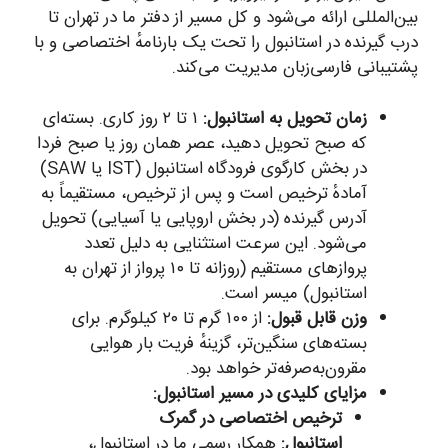
بین‌المللی ارائه می‌شود و کل مسیر از دفتر ما در تهران تا
درب گیرنده در استانبول را تحت یک بارنامهٔ اختصاصی و با
پشتیبانی فارسی‌زبان مدیریت می‌کند.
زمان تحویل به استانبول:
۱ تا ۲ روز کاری. بسته‌ای
که صبح تحویل دهید، عصر همان روز یا صبح فردا
در بخش کارگوی فرودگاه استانبول (IST یا SAW)
آمادهٔ ترخیص است و پس از ترخیص، مستقیماً به
آدرس گیرنده (در بخش اروپایی یا آسیایی) تحویل
می‌شود. این سرعت استثنایی به دلیل تعدد
پروازهای مستقیم (روزانه تا ۱۰ پرواز از تهران به
استانبول) میسر است.
وزن قابل قبول:
از ۱۰۰ گرم تا ۲۰ کیلوگرم. برای
بسته‌های سنگین‌تر، گزینهٔ فریت بار هوایی
مقرون‌به‌صرفه‌تر خواهد بود.
مزایای کلیدی در مسیر استانبول:
ترخیص اختصاصی در گمرک
استانبول:
همکار رسمی ما در استانبول،