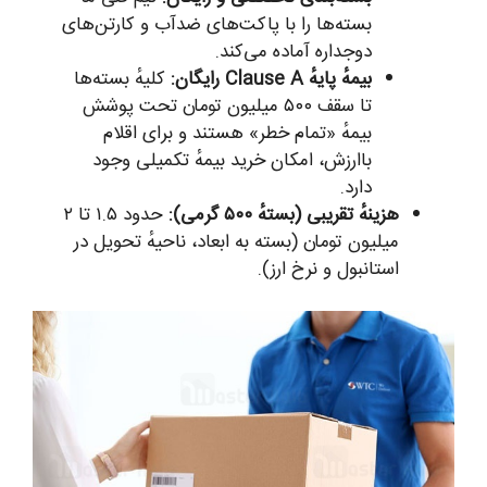
بسته‌ها را با پاکت‌های ضدآب و کارتن‌های
دوجداره آماده می‌کند.
بیمهٔ پایهٔ Clause A رایگان:
کلیهٔ بسته‌ها
تا سقف ۵۰۰ میلیون تومان تحت پوشش
بیمهٔ «تمام خطر» هستند و برای اقلام
باارزش، امکان خرید بیمهٔ تکمیلی وجود
دارد.
هزینهٔ تقریبی (بستهٔ ۵۰۰ گرمی):
حدود ۱.۵ تا ۲
میلیون تومان (بسته به ابعاد، ناحیهٔ تحویل در
استانبول و نرخ ارز).