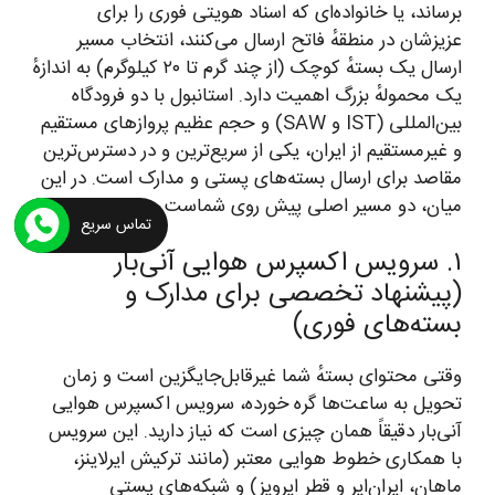
برساند، یا خانواده‌ای که اسناد هویتی فوری را برای
عزیزشان در منطقهٔ فاتح ارسال می‌کنند، انتخاب مسیر
ارسال یک بستهٔ کوچک (از چند گرم تا ۲۰ کیلوگرم) به اندازهٔ
یک محمولهٔ بزرگ اهمیت دارد. استانبول با دو فرودگاه
بین‌المللی (IST و SAW) و حجم عظیم پروازهای مستقیم
و غیرمستقیم از ایران، یکی از سریع‌ترین و در دسترس‌ترین
مقاصد برای ارسال بسته‌های پستی و مدارک است. در این
میان، دو مسیر اصلی پیش روی شماست.
تماس سریع
۱. سرویس اکسپرس هوایی آنی‌بار
(پیشنهاد تخصصی برای مدارک و
بسته‌های فوری)
وقتی محتوای بستهٔ شما غیرقابل‌جایگزین است و زمان
تحویل به ساعت‌ها گره خورده، سرویس اکسپرس هوایی
آنی‌بار دقیقاً همان چیزی است که نیاز دارید. این سرویس
با همکاری خطوط هوایی معتبر (مانند ترکیش ایرلاینز،
ماهان، ایران‌ایر و قطر ایرویز) و شبکه‌های پستی