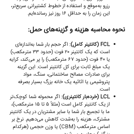
رزرو به‌موقع و استفاده از خطوط کشتیرانی سریع‌تر،
این زمان را به حداقل ۱۶ روز نیز رسانده‌ایم.
نحوه محاسبه هزینه و گزینه‌های حمل:
FCL (کانتینر کامل):
اگر حجم بار شما به‌اندازه‌ای
است که یک کانتینر ۲۰ فوت (حدود ۳۳ مترمکعب)
یا ۴۰ فوت (حدود ۶۷ مترمکعب) را پر می‌کند، کرایه
یک مبلغ ثابت برای کل کانتینر است. این گزینه
برای صادرات مصالح ساختمانی، سنگ، مواد
پتروشیمی یا اثاثیه یک خانه بزرگ بسیار بصرفه
است.
LCL (خرده‌بار کانتینری):
اگر محموله شما کوچک‌تر
از یک کانتینر کامل است (مثلاً ۵ تا ۱۵ مترمکعب)،
ما با تجمیع بار شما با سایر مشتریان در یک کانتینر
مشترک، هزینه را به‌شدت کاهش می‌دهیم. نرخ بر
اساس مترمکعب (CBM) یا وزن حجمی (هرکدام