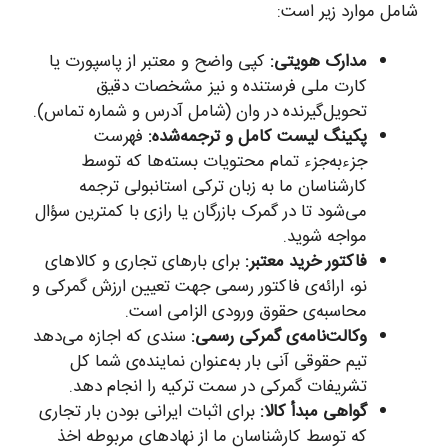
شامل موارد زیر است:
مدارک هویتی:
کپی واضح و معتبر از پاسپورت یا
کارت ملی فرستنده و نیز مشخصات دقیق
تحویل‌گیرنده در وان (شامل آدرس و شماره تماس).
پکینگ لیست کامل و ترجمه‌شده:
فهرست
جزء‌به‌جزء تمام محتویات بسته‌ها که توسط
کارشناسان ما به زبان ترکی استانبولی ترجمه
می‌شود تا در گمرک بازرگان یا رازی با کمترین سؤال
مواجه شوید.
فاکتور خرید معتبر:
برای بارهای تجاری و کالاهای
نو، ارائه‌ی فاکتور رسمی جهت تعیین ارزش گمرکی و
محاسبه‌ی حقوق ورودی الزامی است.
وکالت‌نامه‌ی گمرکی رسمی:
سندی که اجازه می‌دهد
تیم حقوقی آنی بار به‌عنوان نماینده‌ی شما کل
تشریفات گمرکی در سمت ترکیه را انجام دهد.
گواهی مبدأ کالا:
برای اثبات ایرانی بودن بار تجاری
که توسط کارشناسان ما از نهادهای مربوطه اخذ