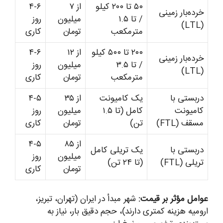
۵۰ تا ۲۰۰ کیلو
از ۷
۴-۶
خرده‌بار زمینی
/ تا ۱.۵
میلیون
روز
(LTL)
مترمکعب
تومان
کاری
۲۰۰ تا ۵۰۰ کیلو
از ۱۲
۴-۶
خرده‌بار زمینی
/ تا ۳.۵
میلیون
روز
(LTL)
مترمکعب
تومان
کاری
دربستی با
یک کامیونت
از ۳۵
۴-۵
کامیونت
کامل (تا ۱.۵
میلیون
روز
مسقف (FTL)
تن)
تومان
کاری
از ۸۵
۴-۵
دربستی با
یک تریلی کامل
میلیون
روز
تریلی (FTL)
(تا ۲۴ تن)
تومان
کاری
عوامل مؤثر بر قیمت:
شهر مبدأ در ایران (تهران، تبریز،
ارومیه هزینه کمتری دارند)، حجم دقیق بار، نیاز به