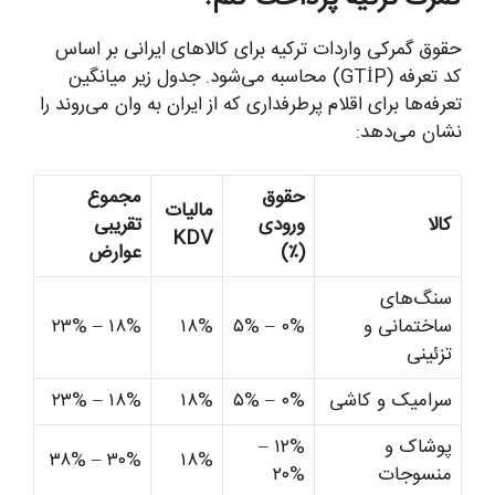
حقوق گمرکی واردات ترکیه برای کالاهای ایرانی بر اساس
کد تعرفه (GTİP) محاسبه می‌شود. جدول زیر میانگین
تعرفه‌ها برای اقلام پرطرفداری که از ایران به وان می‌روند را
نشان می‌دهد:
حقوق
مجموع
مالیات
کالا
ورودی
تقریبی
KDV
(٪)
عوارض
سنگ‌های
ساختمانی و
۰% – ۵%
۱۸%
۱۸% – ۲۳%
تزئینی
سرامیک و کاشی
۰% – ۵%
۱۸%
۱۸% – ۲۳%
پوشاک و
۱۲% –
۳۰% – ۳۸%
۱۸%
منسوجات
۲۰%