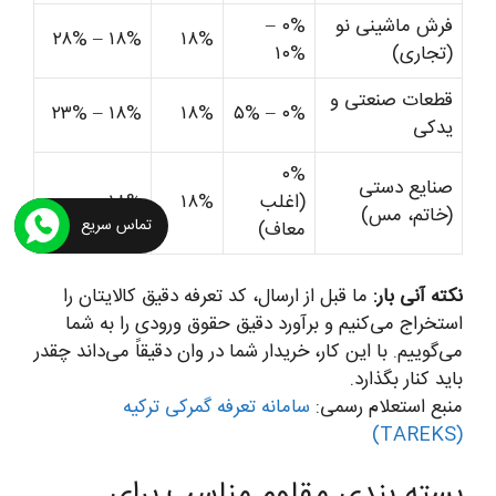
فرش ماشینی نو
۰% –
۱۸% – ۲۸%
۱۸%
(تجاری)
۱۰%
قطعات صنعتی و
۱۸% – ۲۳%
۱۸%
۰% – ۵%
یدکی
۰%
صنایع دستی
(اغلب
۱۸%
۱۸%
(خاتم، مس)
تماس سریع
معاف)
نکته آنی بار:
ما قبل از ارسال، کد تعرفه دقیق کالایتان را
استخراج می‌کنیم و برآورد دقیق حقوق ورودی را به شما
می‌گوییم. با این کار، خریدار شما در وان دقیقاً می‌داند چقدر
باید کنار بگذارد.
منبع استعلام رسمی:
سامانه تعرفه گمرکی ترکیه
(TAREKS)
بسته بندی مقاوم مناسب برای