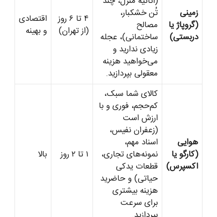
(اثاثیه منزل، چند
زمینی
تُن خشکبار،
۴ تا ۶ روز
اقتصادی
(گروپاژ یا
مصالح
(از تهران)
و بهینه
دربستی)
ساختمانی)، عجله
زیادی ندارید و
می‌خواهید هزینه
معقولی بپردازید.
کالای شما سبک،
کم‌حجم، فوری و با
ارزش است
(زعفران نفیس،
هوایی
اسناد مهم،
(کارگو یا
نمونه‌های تجاری،
۱ تا ۲ روز
بالا
اکسپرس)
قطعات یدکی
حیاتی) و حاضرید
هزینه بیشتری
برای سرعت
بپردازید.