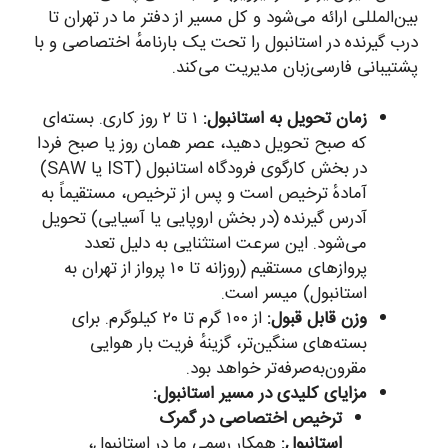
بین‌المللی ارائه می‌شود و کل مسیر از دفتر ما در تهران تا
درب گیرنده در استانبول را تحت یک بارنامهٔ اختصاصی و با
پشتیبانی فارسی‌زبان مدیریت می‌کند.
زمان تحویل به استانبول:
۱ تا ۲ روز کاری. بسته‌ای
که صبح تحویل دهید، عصر همان روز یا صبح فردا
در بخش کارگوی فرودگاه استانبول (IST یا SAW)
آمادهٔ ترخیص است و پس از ترخیص، مستقیماً به
آدرس گیرنده (در بخش اروپایی یا آسیایی) تحویل
می‌شود. این سرعت استثنایی به دلیل تعدد
پروازهای مستقیم (روزانه تا ۱۰ پرواز از تهران به
استانبول) میسر است.
وزن قابل قبول:
از ۱۰۰ گرم تا ۲۰ کیلوگرم. برای
بسته‌های سنگین‌تر، گزینهٔ فریت بار هوایی
مقرون‌به‌صرفه‌تر خواهد بود.
مزایای کلیدی در مسیر استانبول:
ترخیص اختصاصی در گمرک
استانبول:
همکار رسمی ما در استانبول،