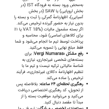
به‌محض ورود بسته به فرودگاه IST (در
بخش اروپایی) یا SAW (در بخش
آسیایی)، اظهارنامهٔ گمرکی را ثبت و بسته را
بدون نیاز به حضور گیرنده ترخیص می‌کند.
اگر بسته مشمول مالیات (VAT 18% یا ۱٪
برای کالاهای اساسی) شود، محاسبه و
پرداخت توسط تیم ما انجام می‌شود و شما
فقط مبلغ نهایی را تسویه می‌کنید.
رفع مشکل Vergi Numarası:
برای
بسته‌های شخصی غیرتجاری، نیازی به
شناسهٔ مالیاتی ترکیه نیست و تیم ما با
تنظیم اظهارنامهٔ «کالای غیرتجاری»، فرآیند
ترخیص را ساده می‌کند.
رهگیری لحظه‌ای ۲۴ ساعته:
بلافاصله پس
از تحویل، کد رهگیری اختصاصی دریافت
می‌کنید و می‌توانید موقعیت بسته را از
مبدأ تا مقصد دنبال کنید.
بسته‌بندی تخصصی و رایگان:
تیم فنی ما