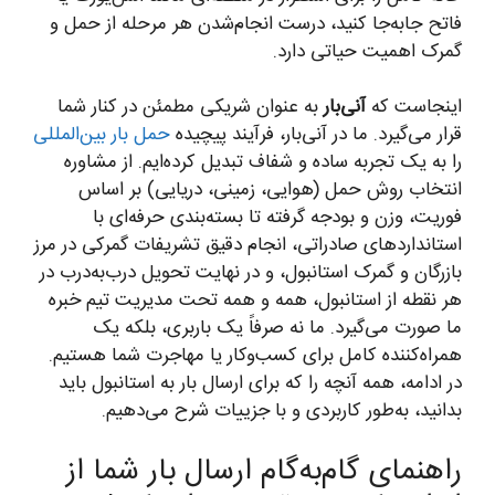
فاتح جابه‌جا کنید، درست انجام‌شدن هر مرحله از حمل و
گمرک اهمیت حیاتی دارد.
اینجاست که
آنی‌بار
به عنوان شریکی مطمئن در کنار شما
قرار می‌گیرد. ما در آنی‌بار، فرآیند پیچیده
حمل بار بین‌المللی
را به یک تجربه ساده و شفاف تبدیل کرده‌ایم. از مشاوره
انتخاب روش حمل (هوایی، زمینی، دریایی) بر اساس
فوریت، وزن و بودجه گرفته تا بسته‌بندی حرفه‌ای با
استانداردهای صادراتی، انجام دقیق تشریفات گمرکی در مرز
بازرگان و گمرک استانبول، و در نهایت تحویل درب‌به‌درب در
هر نقطه از استانبول، همه و همه تحت مدیریت تیم خبره
ما صورت می‌گیرد. ما نه صرفاً یک باربری، بلکه یک
همراه‌کننده کامل برای کسب‌وکار یا مهاجرت شما هستیم.
در ادامه، همه آنچه را که برای ارسال بار به استانبول باید
بدانید، به‌طور کاربردی و با جزییات شرح می‌دهیم.
راهنمای گام‌به‌گام ارسال بار شما از