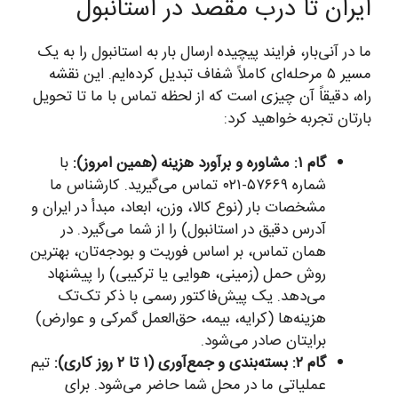
ایران تا درب مقصد در استانبول
ما در آنی‌بار، فرایند پیچیده ارسال بار به استانبول را به یک
مسیر ۵ مرحله‌ای کاملاً شفاف تبدیل کرده‌ایم. این نقشه
راه، دقیقاً آن چیزی است که از لحظه تماس با ما تا تحویل
بارتان تجربه خواهید کرد:
گام ۱: مشاوره و برآورد هزینه (همین امروز):
با
شماره ۵۷۶۶۹-۰۲۱ تماس می‌گیرید. کارشناس ما
مشخصات بار (نوع کالا، وزن، ابعاد، مبدأ در ایران و
آدرس دقیق در استانبول) را از شما می‌گیرد. در
همان تماس، بر اساس فوریت و بودجه‌تان، بهترین
روش حمل (زمینی، هوایی یا ترکیبی) را پیشنهاد
می‌دهد. یک پیش‌فاکتور رسمی با ذکر تک‌تک
هزینه‌ها (کرایه، بیمه، حق‌العمل گمرکی و عوارض)
برایتان صادر می‌شود.
گام ۲: بسته‌بندی و جمع‌آوری (۱ تا ۲ روز کاری):
تیم
عملیاتی ما در محل شما حاضر می‌شود. برای