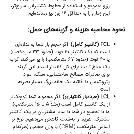
رزرو به‌موقع و استفاده از خطوط کشتیرانی سریع‌تر،
این زمان را به حداقل ۱۶ روز نیز رسانده‌ایم.
نحوه محاسبه هزینه و گزینه‌های حمل:
FCL (کانتینر کامل):
اگر حجم بار شما به‌اندازه‌ای
است که یک کانتینر ۲۰ فوت (حدود ۳۳ مترمکعب)
یا ۴۰ فوت (حدود ۶۷ مترمکعب) را پر می‌کند، کرایه
یک مبلغ ثابت برای کل کانتینر است. این گزینه
برای صادرات مصالح ساختمانی، سنگ، مواد
پتروشیمی یا اثاثیه یک خانه بزرگ بسیار بصرفه
است.
LCL (خرده‌بار کانتینری):
اگر محموله شما کوچک‌تر
از یک کانتینر کامل است (مثلاً ۵ تا ۱۵ مترمکعب)،
ما با تجمیع بار شما با سایر مشتریان در یک کانتینر
مشترک، هزینه را به‌شدت کاهش می‌دهیم. نرخ بر
اساس مترمکعب (CBM) یا وزن حجمی (هرکدام