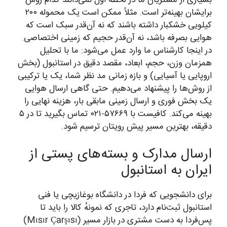
بسیاری از مشتریان ما در لحظه اول نمی‌دانند کدام روش
برایشان بهینه‌تر است. مثلاً ممکن است یک محموله ۲۰۰
کیلویی خشکبار داشته باشند که نه آن‌قدر سبک است که
هوایی بصرفه باشد، نه آن‌قدر حجیم که زمینی اختصاصی.
در اینجا کارشناس ما وارد عمل می‌شود: ما با تحلیل
همزمان وزن، حجم، ابعاد، مقصد دقیق در استانبول (بخش
اروپایی یا آسیایی) و بازه زمانی مد نظر شما، یک یا ترکیبی
از روش‌ها را پیشنهاد می‌دهیم. حتی گاهی ارسال هوایی
یک بخش فوری و ارسال زمینی مابقی بار، هزینه نهایی را
بهینه می‌کند. کافیست با ۵۷۶۶۹-۰۲۱ تماس بگیرید تا در ۵
دقیقه، بهترین مسیر پیش رویتان ترسیم شود.
ارسال مدارک و بسته‌های پستی از
ایران به استانبول
برای دانشجویی که فردا در دانشگاه بوغازیچی یا فنی
استانبول ثبت‌نام دارد، تاجری که نمونهٔ کالا را باید تا
پس‌فردا به دست مشتری در بازار مسیر (Mısır Çarşısı)