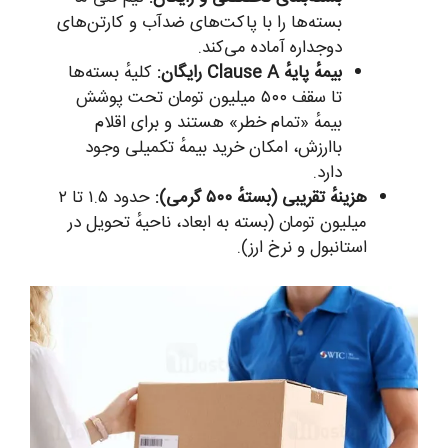
بسته‌ها را با پاکت‌های ضدآب و کارتن‌های
دوجداره آماده می‌کند.
بیمهٔ پایهٔ Clause A رایگان:
کلیهٔ بسته‌ها
تا سقف ۵۰۰ میلیون تومان تحت پوشش
بیمهٔ «تمام خطر» هستند و برای اقلام
باارزش، امکان خرید بیمهٔ تکمیلی وجود
دارد.
هزینهٔ تقریبی (بستهٔ ۵۰۰ گرمی):
حدود ۱.۵ تا ۲
میلیون تومان (بسته به ابعاد، ناحیهٔ تحویل در
استانبول و نرخ ارز).