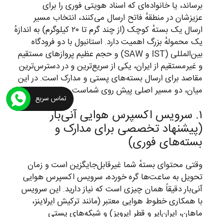
برساند، یا خانواده‌ای که اسناد هویتی فوری را برای
عزیزشان در منطقهٔ فاتح ارسال می‌کنند، انتخاب مسیر
ارسال یک بستهٔ کوچک (از چند گرم تا ۲۰ کیلوگرم) به اندازهٔ
یک محمولهٔ بزرگ اهمیت دارد. استانبول با دو فرودگاه
بین‌المللی (IST و SAW) و حجم عظیم پروازهای مستقیم
و غیرمستقیم از ایران، یکی از سریع‌ترین و در دسترس‌ترین
مقاصد برای ارسال بسته‌های پستی و مدارک است. در این
میان، دو مسیر اصلی پیش روی شماست.
تماس سریع
۱. سرویس اکسپرس هوایی آنی‌بار
(پیشنهاد تخصصی برای مدارک و
بسته‌های فوری)
وقتی محتوای بستهٔ شما غیرقابل‌جایگزین است و زمان
تحویل به ساعت‌ها گره خورده، سرویس اکسپرس هوایی
آنی‌بار دقیقاً همان چیزی است که نیاز دارید. این سرویس
با همکاری خطوط هوایی معتبر (مانند ترکیش ایرلاینز،
ماهان، ایران‌ایر و قطر ایرویز) و شبکه‌های پستی