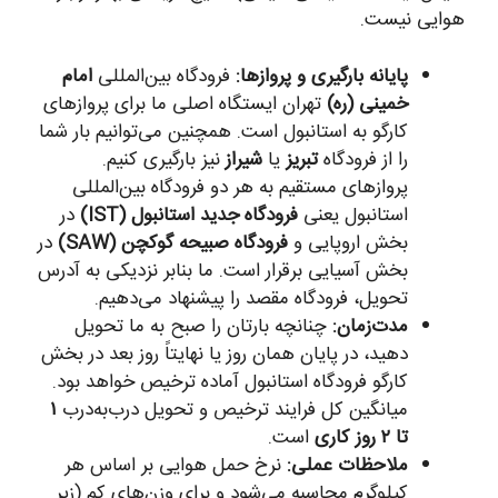
هوایی نیست.
پایانه بارگیری و پروازها:
فرودگاه بین‌المللی
امام
خمینی (ره)
تهران ایستگاه اصلی ما برای پروازهای
کارگو به استانبول است. همچنین می‌توانیم بار شما
را از فرودگاه
تبریز
یا
شیراز
نیز بارگیری کنیم.
پروازهای مستقیم به هر دو فرودگاه بین‌المللی
استانبول یعنی
فرودگاه جدید استانبول (IST)
در
بخش اروپایی و
فرودگاه صبیحه گوکچن (SAW)
در
بخش آسیایی برقرار است. ما بنابر نزدیکی به آدرس
تحویل، فرودگاه مقصد را پیشنهاد می‌دهیم.
مدت‌زمان:
چنانچه بارتان را صبح به ما تحویل
دهید، در پایان همان روز یا نهایتاً روز بعد در بخش
کارگو فرودگاه استانبول آماده ترخیص خواهد بود.
میانگین کل فرایند ترخیص و تحویل درب‌به‌درب
۱
تا ۲ روز کاری
است.
ملاحظات عملی:
نرخ حمل هوایی بر اساس هر
کیلوگرم محاسبه می‌شود و برای وزن‌های کم (زیر