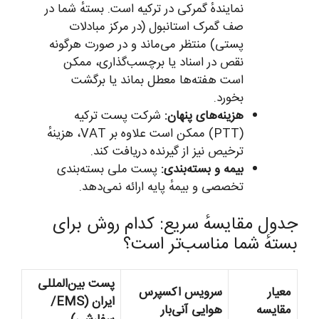
نمایندهٔ گمرکی در ترکیه است. بستهٔ شما در
صف گمرک استانبول (در مرکز مبادلات
پستی) منتظر می‌ماند و در صورت هرگونه
نقص در اسناد یا برچسب‌گذاری، ممکن
است هفته‌ها معطل بماند یا برگشت
بخورد.
هزینه‌های پنهان:
شرکت پست ترکیه
(PTT) ممکن است علاوه بر VAT، هزینهٔ
ترخیص نیز از گیرنده دریافت کند.
بیمه و بسته‌بندی:
پست ملی بسته‌بندی
تخصصی و بیمهٔ پایه ارائه نمی‌دهد.
جدول مقایسهٔ سریع: کدام روش برای
بستهٔ شما مناسب‌تر است؟
پست بین‌المللی
معیار
سرویس اکسپرس
ایران (EMS/
مقایسه
هوایی آنی‌بار