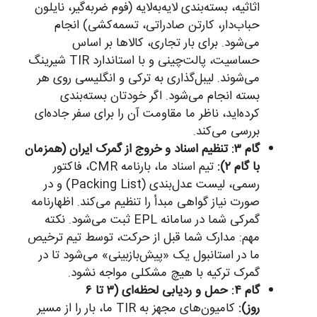
اثاثیه، بسته‌بندی لایه‌به‌لایه (فوم ضربه‌گیر، نایلون
حباب‌دار، کارتن صادراتی، تسمه‌کشی) انجام
می‌شود. برای بار تجاری، کالاها بر اساس
حساسیت، پالت‌چینی و با استاندارد TIR شیرینگ
می‌شوند. لیبل‌گذاری به ترکی و انگلیسی روی هر
بسته انجام می‌شود. اگر خودتان بسته‌بندی
کرده‌اید، ناظر ما مقاومت آن را برای سفر جاده‌ای
بررسی می‌کند.
گام ۳: تنظیم اسناد و خروج از گمرک ایران (همزمان
با گام ۲):
تیم اسناد ما، بارنامه CMR، فاکتور
رسمی، لیست عدل‌بندی (Packing List) و در
صورت نیاز گواهی مبدأ را تنظیم می‌کند. اظهارنامه
گمرکی شما در سامانه EPL ثبت می‌شود. نکته
مهم: مدارک شما قبل از حرکت، توسط تیم ترخیص
ما در استانبول یک «پیش‌بازبینی» می‌شود تا در
گمرک ترکیه با هیچ مشکلی مواجه نشود.
گام ۴: حمل و ردیابی لحظه‌ای (۳ تا ۶
روز):
کامیون‌های مجهز به TIR ما، بار را از مسیر