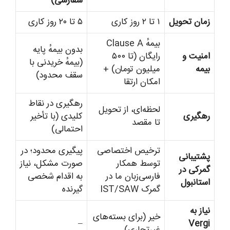
سفارشی)
زمان تحویل
۱ تا ۲ روز کاری
۵ تا ۲۰ روز کاری
بیمهٔ Clause A
بدون بیمهٔ پایه
امنیت و
رایگان (تا ۵۰۰
(بیمهٔ خریدنی با
بیمه
میلیون تومان) +
سقف محدود)
امکان ارتقا
رهگیری در نقاط
لحظه‌ای، از تحویل
رهگیری
کلیدی (با تأخیر
تا مقصد
احتمالی)
ترخیص اختصاصی
پیگیری محدود؛ در
پشتیبانی
توسط همکار
صورت مشکل، نیاز
گمرکی در
فارسی‌زبان ما در
به اقدام شخصی
استانبول
گمرک IST/SAW
گیرنده
نیاز به
خیر (برای بسته‌های
–
Vergi
غیرتجاری)