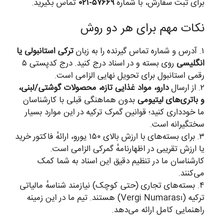
برای ثبت سفارش، با شمارهٔ
۵۷۶۶۹-۰۲۱
تماس بگیرید.
نکات مهم برای هر دو روش
۱. آدرس و شماره تماس گیرنده را به زبان
ترکی استانبولی یا
انگلیسی
روی بسته و در اسناد درج کنید. درج کدپستی ۵
رقمی استانبول برای تحویل نهایی الزامی است.
۲. از ارسال
دارو، مواد غذایی تازه، محصولات گوشتی/لبنی،
و باتری‌های لیتیومی
بدون هماهنگی قبلی با کارشناسان
ما خودداری کنید؛ قوانین گمرک ترکیه در این موارد بسیار
سختگیرانه است.
۳. برای بسته‌های با ارزش بالای ۱۵۰ یورو، ارائهٔ فاکتور خرید
یا ارزش تقریبی در اظهارنامهٔ گمرکی الزامی است.
کارشناسان ما در تنظیم دقیق این اسناد به شما کمک
می‌کنند.
۴. بسته‌های تجاری (حتی کوچک) نیازمند شناسهٔ مالیاتی
ترکیه (Vergi Numarası) هستند. تیم ما در این زمینه
راهنمایی کامل ارائه می‌دهد.