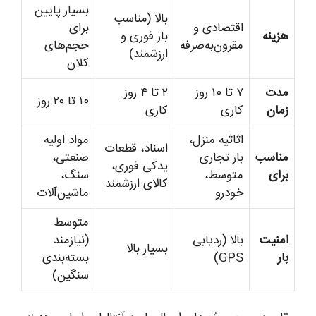
بسیار پایین
بالا (مناسب
اقتصادی و
برای
هزینه
بار فوری و
مقرون‌به‌صرفه
حجم‌های
ارزشمند)
کلان
مدت
۷ تا ۱۰ روز
۲ تا ۴ روز
۱۰ تا ۲۰ روز
زمان
کاری
کاری
اثاثیه منزل،
مواد اولیه
اسناد، قطعات
مناسب
بار تجاری
صنعتی،
یدکی فوری،
برای
متوسط،
سنگ،
کالای ارزشمند
خودرو
ماشین‌آلات
متوسط
امنیت
بالا (ردیابی
(نیازمند
بسیار بالا
بار
GPS)
بسته‌بندی
سنگین)