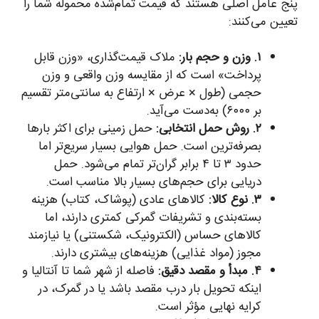
پنج عامل اصلی هستند که قیمت تمام‌شده محموله شما را
تعیین می‌کنند:
۱. وزن و حجم بار:
ملاک قیمت‌گذاری، «وزن قابل
پرداخت» است که از مقایسه وزن واقعی و وزن
حجمی (طول × عرض × ارتفاع به سانتی‌متر تقسیم
بر ۶۰۰۰) به‌دست می‌آید.
۲. روش حمل انتخابی:
حمل زمینی برای اکثر بارها
بصرفه‌ترین است. حمل هوایی بسیار سریع‌تر اما
حدود ۳ تا ۴ برابر گران‌تر تمام می‌شود. حمل
دریایی برای حجم‌های بسیار بالا مناسب است.
۳. نوع کالا:
کالاهای عادی (پوشاک، کتاب) هزینه
بسته‌بندی و تشریفات گمرکی کمتری دارند، اما
کالاهای حساس (الکترونیک، شکستنی) یا نیازمند
مجوز (مواد غذایی) هزینه‌های بیشتری دارند.
۴. مبدأ و مقصد دقیق:
فاصله از شهر شما تا آنتالیا و
اینکه تحویل بار درب مقصد باشد یا در گمرک، در
کرایه نهایی مؤثر است.