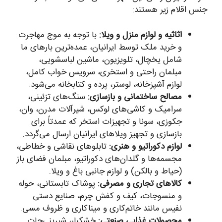
جنس اقلام زیر هستند:
اثاثیه و لوازم منزل و ویلا:
با توجه به موج مهاجرت
و خرید ملک توسط ایرانیان، عمده‌ترین بارهای ما
شامل یخچال، تلویزیون، ماشین لباسشویی،
مبلمان راحتی و استخری، سرویس خواب کامل،
لوازم آشپزخانه، لوستر، پرده و کتابخانه می‌شود.
مصالح ساختمانی و بازسازی:
سنگ‌های تزئینی،
سرامیک و کاشی‌های لوکس، شیرآلات مدرن، وان،
جکوزی، سونا و تجهیزات استخر که عمدتاً برای
بازسازی و تجهیز ویلاهای ایرانیان ارسال می‌گردد.
لوازم دکوراتیو و هنری:
تابلوهای نقاشی و خطاطی،
مجسمه‌ها و گلدان‌های دکوراتیو، مبلمان فضای باز
(حیاط و بالکن) و لوازم جانبی باغ و ویلا.
کالاهای تجاری و مصرفی:
پوشاک تابستانی، حوله
و منسوجات، کیف و کفش چرم، صنایع دستی
نفیس مانند خاتم‌کاری و میناکاری و ظروف مسی.
محصولات غذایی صنعتی:
خشکبار، شیرینی‌جات