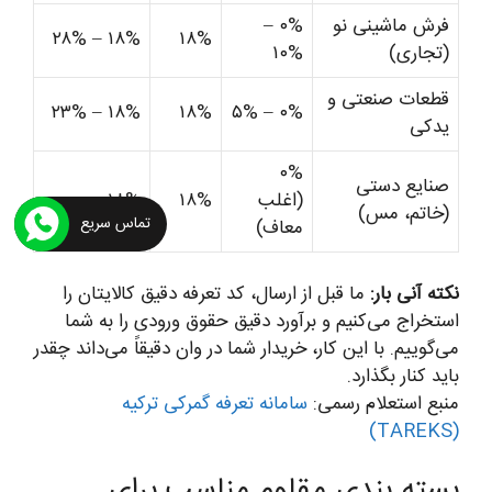
فرش ماشینی نو
۰% –
۱۸% – ۲۸%
۱۸%
(تجاری)
۱۰%
قطعات صنعتی و
۱۸% – ۲۳%
۱۸%
۰% – ۵%
یدکی
۰%
صنایع دستی
(اغلب
۱۸%
۱۸%
(خاتم، مس)
تماس سریع
معاف)
نکته آنی بار:
ما قبل از ارسال، کد تعرفه دقیق کالایتان را
استخراج می‌کنیم و برآورد دقیق حقوق ورودی را به شما
می‌گوییم. با این کار، خریدار شما در وان دقیقاً می‌داند چقدر
باید کنار بگذارد.
منبع استعلام رسمی:
سامانه تعرفه گمرکی ترکیه
(TAREKS)
بسته بندی مقاوم مناسب برای