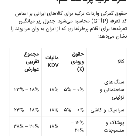
حقوق گمرکی واردات ترکیه برای کالاهای ایرانی بر اساس
کد تعرفه (GTİP) محاسبه می‌شود. جدول زیر میانگین
تعرفه‌ها برای اقلام پرطرفداری که از ایران به وان می‌روند را
نشان می‌دهد:
حقوق
مجموع
مالیات
کالا
ورودی
تقریبی
KDV
(٪)
عوارض
سنگ‌های
ساختمانی و
۰% – ۵%
۱۸%
۱۸% – ۲۳%
تزئینی
سرامیک و کاشی
۰% – ۵%
۱۸%
۱۸% – ۲۳%
پوشاک و
۱۲% –
۳۰% – ۳۸%
۱۸%
منسوجات
۲۰%