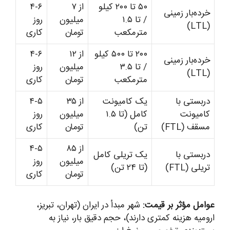
۵۰ تا ۲۰۰ کیلو
از ۷
۴-۶
خرده‌بار زمینی
/ تا ۱.۵
میلیون
روز
(LTL)
مترمکعب
تومان
کاری
۲۰۰ تا ۵۰۰ کیلو
از ۱۲
۴-۶
خرده‌بار زمینی
/ تا ۳.۵
میلیون
روز
(LTL)
مترمکعب
تومان
کاری
دربستی با
یک کامیونت
از ۳۵
۴-۵
کامیونت
کامل (تا ۱.۵
میلیون
روز
مسقف (FTL)
تن)
تومان
کاری
از ۸۵
۴-۵
دربستی با
یک تریلی کامل
میلیون
روز
تریلی (FTL)
(تا ۲۴ تن)
تومان
کاری
عوامل مؤثر بر قیمت:
شهر مبدأ در ایران (تهران، تبریز،
ارومیه هزینه کمتری دارند)، حجم دقیق بار، نیاز به