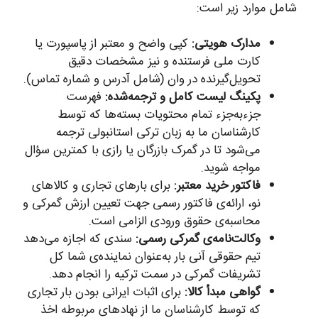
شامل موارد زیر است:
مدارک هویتی:
کپی واضح و معتبر از پاسپورت یا
کارت ملی فرستنده و نیز مشخصات دقیق
تحویل‌گیرنده در وان (شامل آدرس و شماره تماس).
پکینگ لیست کامل و ترجمه‌شده:
فهرست
جزء‌به‌جزء تمام محتویات بسته‌ها که توسط
کارشناسان ما به زبان ترکی استانبولی ترجمه
می‌شود تا در گمرک بازرگان یا رازی با کمترین سؤال
مواجه شوید.
فاکتور خرید معتبر:
برای بارهای تجاری و کالاهای
نو، ارائه‌ی فاکتور رسمی جهت تعیین ارزش گمرکی و
محاسبه‌ی حقوق ورودی الزامی است.
وکالت‌نامه‌ی گمرکی رسمی:
سندی که اجازه می‌دهد
تیم حقوقی آنی بار به‌عنوان نماینده‌ی شما کل
تشریفات گمرکی در سمت ترکیه را انجام دهد.
گواهی مبدأ کالا:
برای اثبات ایرانی بودن بار تجاری
که توسط کارشناسان ما از نهادهای مربوطه اخذ