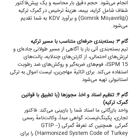
انجام می‌شود. حجم دقیق بار محاسبه و یک پیش‌فاکتور
شفاف شامل کرایه، بیمه، هزینهٔ ترخیص در گمرک ترکیه
(Gümrük Müşavirliği) و برآورد KDV به شما تقدیم
می‌شود.
گام ۳: بسته‌بندی حرفه‌ای متناسب با مسیر ترکیه
تیم بسته‌بندی آنی بار با آگاهی از مسیر طولانی جاده‌ای و
لرزش‌های احتمالی، از کارتن‌های چندلایه، پالت‌های
ISPM 15، فوم‌های ضربه‌گیر و روکش‌های ضد رطوبت
استفاده می‌کند. برای اثاثیهٔ مهاجرین، لیست اموال به ترکی
استانبولی تهیه می‌شود.
گام ۴: تنظیم اسناد و اخذ مجوزها (با تطبیق با قوانین
گمرک ترکیه)
واحد بازرگانی ما اسناد شما را بازبینی می‌کند: فاکتور
تجاری، پکینگ‌لیست، گواهی مبدأ، وکالت‌نامهٔ رسمی
گمرکی. همچنین کد تعرفهٔ گمرکی (GTİP –
Harmonized System Code of Turkey) را برای