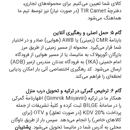
کالای شما تعیین می‌کنیم. برای محموله‌های تجاری،
دفترچهٔ TIR Carnet (در صورت نیاز) نیز توسط تیم ما
هماهنگ می‌شود.
گام ۵: حمل اصلی و رهگیری آنلاین
بارنامهٔ CMR (زمینی) یا AWB (هوایی) صادر و در اختیار
شما قرار می‌گیرد. محموله از مسیر زمینی از طریق مرز
بازرگان-گوربولاک به مانیسا، یا از مسیر هوایی از فرودگاه
امام خمینی (IKA) به فرودگاه عدنان مندرس ازمیر (ADB)
ارسال می‌شود. کد رهگیری اختصاصی آنی بار امکان ردیابی
لحظه‌ای را فراهم می‌کند.
گام ۶: ترخیص گمرکی در ترکیه و تحویل درب منزل
همکار ما در ترکیه (Gümrük Müşaviri) اظهارنامهٔ گمرکی
را در سامانهٔ BİLGE ثبت کرده و کلیهٔ تشریفات از جمله
پرداخت KDV 20% (در صورت تعلق) و ÖTV (برای
کالاهای خاص) را انجام می‌دهد. سپس بار از طریق ناوگان
محلی به آدرس شما در مانیسا تحویل می‌شود.
پشتیبان