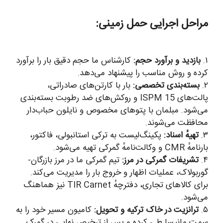
مراحل اجرایی حمل زمینی:
۱.
بازدید و برآورد حجم:
کارشناس ما حجم دقیق بار را برآورد
کرده و روش مناسب را پیشنهاد می‌دهد.
۲.
بسته‌بندی تخصصی:
بار با کارتن‌های صادراتی،
پالت‌های ISPM 15 و روکش‌های ضد رطوبت بسته‌بندی
می‌شود. مبلمان با پتوهای مخصوص و نایلون حباب‌دار
محافظت می‌شوند.
۳.
تهیهٔ اسناد:
پکینگ‌لیست به ترکی استانبولی، فاکتور،
بارنامهٔ CMR و وکالت‌نامهٔ گمرکی تهیه می‌شود.
۴.
تشریفات گمرکی در مرز:
تیم گمرکی ما در مرز بازرگان-
گوربولاک، عملیات اظهار و خروج بار را مدیریت می‌کند.
برای کالاهای تجاری، دفترچهٔ TIR Carnet نیز هماهنگ
می‌شود.
۵.
ترانزیت در خاک ترکیه و تحویل:
کامیون مسیر خود را به
سمت مانیسا طی کرده و پس از ترخیص نهایی در گمرک