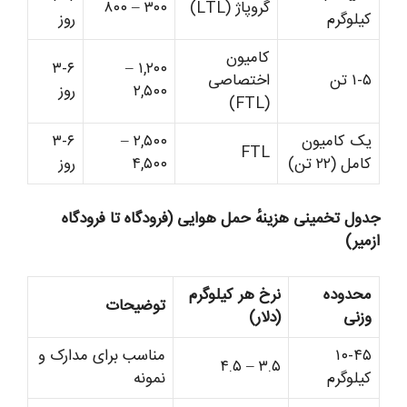
گروپاژ (LTL)
۳۰۰ – ۸۰۰
کیلوگرم
روز
کامیون
۳-۶
۱,۲۰۰ –
۱-۵ تن
اختصاصی
۲,۵۰۰
روز
(FTL)
یک کامیون
۲,۵۰۰ –
۳-۶
FTL
کامل (۲۲ تن)
۴,۵۰۰
روز
جدول تخمینی هزینهٔ حمل هوایی (فرودگاه تا فرودگاه
ازمیر)
محدوده
نرخ هر کیلوگرم
توضیحات
وزنی
(دلار)
۱۰-۴۵
مناسب برای مدارک و
۳.۵ – ۴.۵
کیلوگرم
نمونه