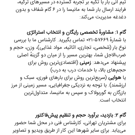
تیم آنی بار با تکیه بر تجربهٔ گسترده در مسیرهای ترکیه،
فرایند ارسال بار شما به مانیسا را در ۶ گام شفاف و بدون
دغدغه مدیریت می‌کند:
گام ۱: مشاورهٔ تخصصی رایگان و انتخاب استراتژی
با شمارهٔ ۵۷۶۶۹-۰۲۱ تماس بگیرید. کارشناس ما با بررسی
نوع بار (شخصی، تجاری، اثاثیه، مواد غذایی)، وزن، حجم و
ضرب‌الاجل شما، بهترین مسیر را از میان دو گزینهٔ اصلی
پیشنهاد می‌دهد:
زمینی
(اقتصادی‌ترین روش برای
حجم‌های بالا، با خدمات درب به درب)
یا
هوایی
(سریع‌ترین روش برای بارهای فوری، سبک و
ارزشمند). با توجه به نزدیکی جغرافیایی، مسیر زمینی از مرز
بازرگان به گوربولاک و سپس به مانیسا، متداول‌ترین
انتخاب است.
گام ۲: بازدید، برآورد حجم و تنظیم پیش‌فاکتور
برای مشتریان تهرانی، کارشناس فنی در محل شما حضور
می‌یابد. برای سایر شهرها این کار از طریق ویدیو و تصاویر