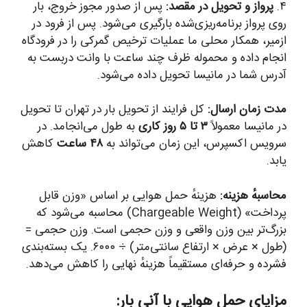
۴.
پرواز و تحویل در مقصد:
پس از صدور مجوز خروج، بار
روی پرواز برنامه‌ریزی‌شده بارگیری می‌شود. پس از فرود در
ازمیر، همکار محلی ما عملیات ترخیص گمرکی را در فرودگاه
انجام داده و محموله ظرف چند ساعت با وانت دربست به
آدرس شما در مانیسا تحویل داده می‌شود.
مدت زمان ارسال:
کل فرایند از تحویل بار در تهران تا تحویل
در مانیسا معمولاً
۳ تا ۵ روز کاری
به طول می‌انجامد. در
سرویس اکسپرس، این زمان می‌تواند به
۴۸ ساعت
کاهش
یابد.
محاسبهٔ هزینه:
هزینهٔ حمل هوایی بر اساس «وزن قابل
پرداخت» (Chargeable Weight) محاسبه می‌شود که
بزرگ‌تر بین وزن واقعی و وزن حجمی است. وزن حجمی =
(طول × عرض × ارتفاع سانتی‌متر) ÷ ۶۰۰۰. یک بسته‌بندی
فشرده و حرفه‌ای مستقیماً هزینهٔ نهایی را کاهش می‌دهد.
مزایای حمل هوایی با آنی بار: