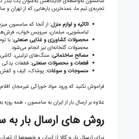
سامسون به‌واسطه‌ی جایگاهش به‌عنوان یک بندر کلی
تجربه‌ی تیم ما، عمده‌ترین بارهایی که از تهران و س
اثاثیه و لوازم منزل:
از آنجا که سامسون میزب
لباسشویی، مبلمان، سرویس خواب، فرش‌های 
محصولات کشاورزی و غذایی صنعتی:
با توج
محصولات گلخانه‌ای نیز انجام می‌شود.
مصالح ساختمانی:
سنگ‌های تزئینی، کاشی و س
قطعات و محصولات صنعتی:
قطعات یدکی ماش
منسوجات و سوغات:
پوشاک، کیف و کفش چر
فراموش نکنید که ورود مواد خوراکی غیرمجاز، اقلام 
علاوه بر ارسال بار از ایران به سامسون ، همه روز
روش های ارسال بار به س
برای ارسال بار و کالا از ایران و خصوصا از تهران به سامسون ، 2 روش اصلی وجود دارد که برای حمل و نقل