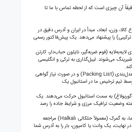
تبدیل کرده‌ایم. این نقشه راه، دقیقاً آن چیزی است که از لحظه تماس با ما تا
ار (نوع کالا، وزن، ابعاد، مبدأ در ایران و آدرس دقیق در
 ترکیبی) را پیشنهاد می‌دهد. یک پیش‌فاکتور رسمی
یه‌به‌لایه (فوم ضربه‌گیر، نایلون حباب‌دار، کارتن
راتی، تسمه‌کشی) انجام می‌شود. برای بار تجاری، کالاها بر اساس حساسیت، پالت‌چینی و با استاندارد TIR شیرینگ می‌شوند. لیبل‌گذاری به ترکی و انگلیسی
ند.
تیم اسناد ما، بارنامه CMR، فاکتور رسمی، لیست عدل‌بندی (Packing List) و در صورت نیاز گواهی
ارک شما قبل از حرکت، توسط تیم ترخیص ما در استانبول یک
ولاً مرز بازرگان-گوربولاغ) به سمت استانبول حرکت می‌دهند. یک
ختصاصی دریافت می‌کنید و می‌توانید موقعیت بار را روی نقشه ببینید. تیم مدیریت مسیر ما ۲۴ ساعته وضعیت ترافیک مرزی و شرایط جاده را رصد
نماینده فارسی‌زبان ما در استانبول، با وکالت‌نامه رسمی شما، به گمرک (معمولاً حلکالی Halkalı) مراجعه
 در نهایت، یک وانت یا کامیون، بار را به آدرس شما