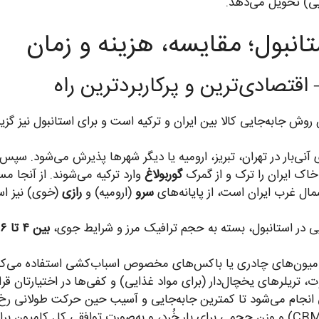
ایی) تحویل می‌دهد.
تانبول؛ مقایسه، هزینه و زمان
وش جابه‌جایی کالا بین ایران و ترکیه است و برای استانبول نیز گزی
خاک ایران را ترک و از گمرک
گوربولاغ
وارد ترکیه می‌شوند. از آنجا مس
مال غرب ایران است، از پایانه‌های
سرو
(ارومیه) و
رازی
(خوی) نیز اس
ی در استانبول، بسته به حجم ترافیک مرز و شرایط جوی،
بین ۴ تا ۶ روز کاری
 کامیون‌های چادری یا باکس‌های مخصوص اسباب‌کشی استفاده می‌کنی
تجاری، کامیون‌های کانتینری ۲۰ و ۴۰ فوت، تریلرهای یخچال‌دار (برای مواد غذایی) و کفی‌ها د
انجام می‌شود تا کمترین جابه‌جایی و آسیب حین حرکت طولانی رخ
حمل زمینی بر اساس مترمکعب (CBM) و وزن حجمی برای بار خُرد، و به‌صورت توافق