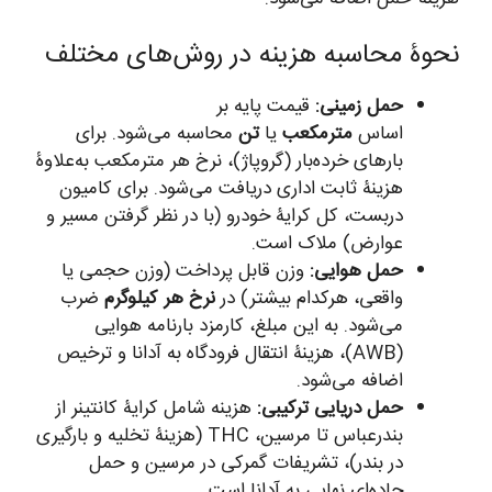
نحوۀ محاسبه هزینه در روش‌های مختلف
حمل زمینی:
قیمت پایه بر
اساس
مترمکعب
یا
تن
محاسبه می‌شود. برای
بارهای خرده‌بار (گروپاژ)، نرخ هر مترمکعب به‌علاوۀ
هزینۀ ثابت اداری دریافت می‌شود. برای کامیون
دربست، کل کرایۀ خودرو (با در نظر گرفتن مسیر و
عوارض) ملاک است.
حمل هوایی:
وزن قابل پرداخت (وزن حجمی یا
واقعی، هرکدام بیشتر) در
نرخ هر کیلوگرم
ضرب
می‌شود. به این مبلغ، کارمزد بارنامه هوایی
(AWB)، هزینۀ انتقال فرودگاه به آدانا و ترخیص
اضافه می‌شود.
حمل دریایی ترکیبی:
هزینه شامل کرایۀ کانتینر از
بندرعباس تا مرسین، THC (هزینۀ تخلیه و بارگیری
در بندر)، تشریفات گمرکی در مرسین و حمل
جاده‌ای نهایی به آدانا است.