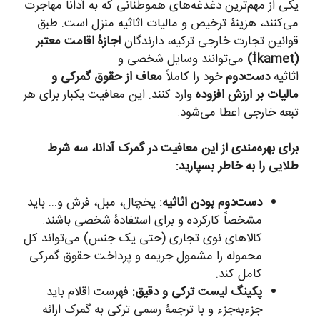
یکی از مهم‌ترین دغدغه‌های هموطنانی که به آدانا مهاجرت
می‌کنند، هزینۀ ترخیص و مالیات اثاثیه منزل است. طبق
قوانین تجارت خارجی ترکیه، دارندگان
اجازۀ اقامت معتبر
(İkamet)
می‌توانند وسایل شخصی و
اثاثیه
دست‌دوم
خود را کاملاً
معاف از حقوق گمرکی و
مالیات بر ارزش افزوده
وارد کنند. این معافیت یکبار برای هر
تبعه خارجی اعطا می‌شود.
برای بهره‌مندی از این معافیت در گمرک آدانا، سه شرط
طلایی را به خاطر بسپارید:
دست‌دوم بودن اثاثیه:
یخچال، مبل، فرش و… باید
مشخصاً کارکرده و برای استفادۀ شخصی باشند.
کالاهای نوی تجاری (حتی یک جنس) می‌تواند کل
محموله را مشمول جریمه و پرداخت حقوق گمرکی
کامل کند.
پکینگ لیست ترکی و دقیق:
فهرست اقلام باید
جزءبه‌جزء و با ترجمۀ رسمی ترکی به گمرک ارائه