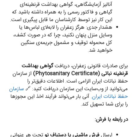
آنالیز آزمایشگاهی، گواهی بهداشت قرنطینه‌ای
گیاهی و فاکتور رسمی را به همراه داشته باشید که
این کار نیز توسط کارشناسان ما قابل پیگیری است.
هشدار جدی: هرگز زعفران را لابه‌لای لباس‌ها یا
وسایل منزل پنهان نکنید، چرا که در صورت کشف،
کل محموله توقیف و مشمول جریمه‌ی سنگین
خواهید شد.
برای صادرات قانونی زعفران، دریافت
گواهی بهداشت
قرنطینه نباتی (Phytosanitary Certificate)
از سازمان
حفظ نباتات ایران الزامی است. اطلاعات دقیق‌تر را
می‌توانید از وب‌سایت این سازمان دریافت کنید: 🔗
سازمان
حفظ نباتات ایران
. آنی بار می‌تواند فرآیند اخذ این مجوزها
را برای شما تسهیل کند.
در رابطه با فرش:
ارسال
فرش ماشینی یا دستباف نو
تحت هر عنوانی