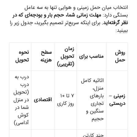
انتخاب میان حمل زمینی و هوایی تنها به سه عامل
بستگی دارد:
مهلت زمانی شما، حجم بار و بودجه‌ای که در
نظر گرفته‌اید.
برای اینکه سریع‌تر تصمیم بگیرید، جدول زیر را
ببینید:
زمان
روش
سطح
نحوه
مناسب برای
تحویل
حمل
هزینه
تحویل
(تقریبی)
درب به
اثاثیه کامل
درب
منزل،
(تحویل
زمینی –
بارهای
۷ تا ۱۰
اقتصادی
در منزل
دربستی
تجاری
روز کاری
شما در
سنگین و
کوش
حجیم
آداسی)
چند کارتن