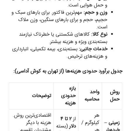
و حمل هوایی است.
وزن و حجم:
مهم‌ترین فاکتور. برای بارهای سبک و
حجیم، حجم و برای بارهای سنگین، وزن ملاک
است.
نوع کالا:
کالاهای شکستنی یا خطرناک نیازمند
بسته‌بندی ویژه و هزینه بیشتر.
خدمات جانبی:
بسته‌بندی، بیمه تکمیلی، انبارداری
و هزینه‌های ترخیص.
جدول برآورد حدودی هزینه‌ها (از تهران به کوش آداسی):
بازه
روش
واحد
حدودی
توضیحات
حمل
محاسبه
هزینه
هر
اقتصادی‌ترین روش.
از
۲ تا ۴
زمینی –
کیلوگرم /
هزینه با دیگر
دلار
(بسته
خرده‌بار
هر
مشتریان تقسیم