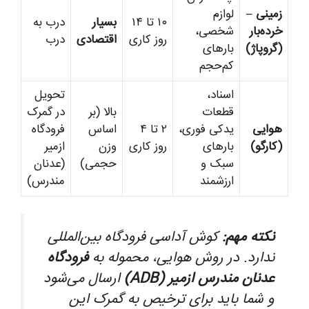
زمینی –
لوازم
۱۰ تا ۱۴
بسیار
درب به
خرده‌بار
شخصی،
روز کاری
اقتصادی
درب
(گروپاژ)
بارهای
کم‌حجم
اسناد،
تحویل
قطعات
بالا (بر
در گمرک
هوایی
یدکی فوری،
۲ تا ۴
اساس
فرودگاه
(کارگو)
بارهای
روز کاری
وزن
ازمیر
سبک و
حجمی)
(عدنان
ارزشمند
مندرس)
نکته مهم:
کوش آداسی فرودگاه بین‌المللی
ندارد. در روش هوایی، محموله به
فرودگاه
عدنان مندرس ازمیر (ADB)
ارسال می‌شود
و شما باید برای ترخیص به گمرک این